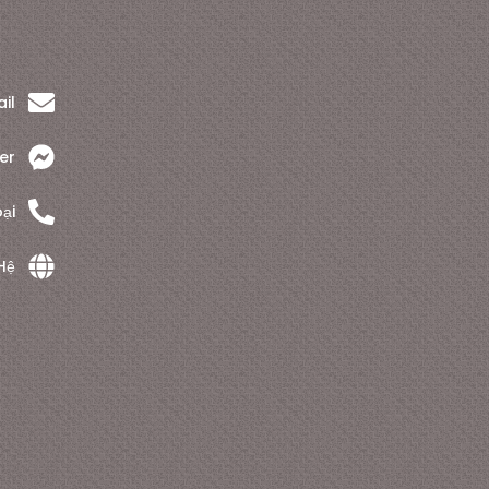
il
er
ại
Hệ