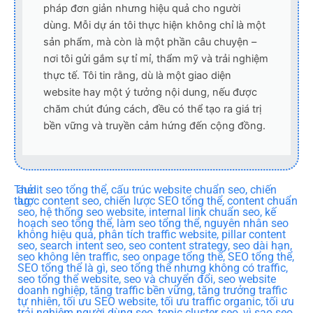
pháp đơn giản nhưng hiệu quả cho người
dùng. Mỗi dự án tôi thực hiện không chỉ là một
sản phẩm, mà còn là một phần câu chuyện –
nơi tôi gửi gắm sự tỉ mỉ, thẩm mỹ và trải nghiệm
thực tế. Tôi tin rằng, dù là một giao diện
website hay một ý tưởng nội dung, nếu được
chăm chút đúng cách, đều có thể tạo ra giá trị
bền vững và truyền cảm hứng đến cộng đồng.
Thẻ
audit seo tổng thể
,
cấu trúc website chuẩn seo
,
chiến
tag:
lược content seo
,
chiến lược SEO tổng thể
,
content chuẩn
seo
,
hệ thống seo website
,
internal link chuẩn seo
,
kế
hoạch seo tổng thể
,
làm seo tổng thể
,
nguyên nhân seo
không hiệu quả
,
phân tích traffic website
,
pillar content
seo
,
search intent seo
,
seo content strategy
,
seo dài hạn
,
seo không lên traffic
,
seo onpage tổng thể
,
SEO tổng thể
,
SEO tổng thể là gì
,
seo tổng thể nhưng không có traffic
,
seo tổng thể website
,
seo và chuyển đổi
,
seo website
doanh nghiệp
,
tăng traffic bền vững
,
tăng trưởng traffic
tự nhiên
,
tối ưu SEO website
,
tối ưu traffic organic
,
tối ưu
trải nghiệm người dùng seo
,
topic cluster seo
,
vì sao seo