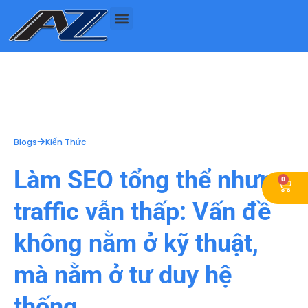
Nhảy
tới
nội
dung
Blogs
Kiến Thức
Làm SEO tổng thể nhưng
0
Cart
traffic vẫn thấp: Vấn đề
không nằm ở kỹ thuật,
mà nằm ở tư duy hệ
thống