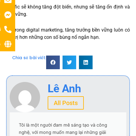
l
Traffic sẽ không tăng đột biến, nhưng sẽ tăng ổn định và
bền vững.
r
i
Và trong digital marketing, tăng trưởng bền vững luôn có
giá trị hơn những con số bùng nổ ngắn hạn.
ệ
Chia sẻ bài viết:
Lê Anh
All Posts
Tôi là một người đam mê sáng tạo và công
nghệ, với mong muốn mang lại những giải