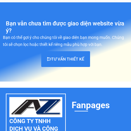
Bạn vẫn chưa tìm được giao diện website vừa
ý?
Bạn có thể gợi ý cho chúng tôi về giao diện bạn mong muốn. Chúng
tôi sẽ chọn lọc hoặc thiết kế riêng mẫu phù hợp với bạn.
TƯ VẤN THIẾT KẾ
Fanpages
CÔNG TY TNHH
DỊCH VỤ VÀ CÔNG