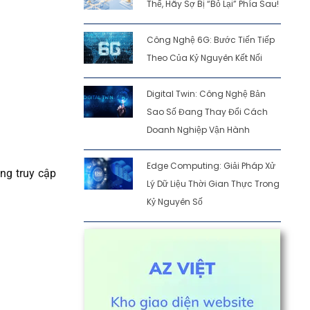
Thế, Hãy Sợ Bị “Bỏ Lại” Phía Sau!
Công Nghệ 6G: Bước Tiến Tiếp
Theo Của Kỷ Nguyên Kết Nối
Digital Twin: Công Nghệ Bản
Sao Số Đang Thay Đổi Cách
Doanh Nghiệp Vận Hành
Edge Computing: Giải Pháp Xử
ùng truy cập
Lý Dữ Liệu Thời Gian Thực Trong
Kỷ Nguyên Số