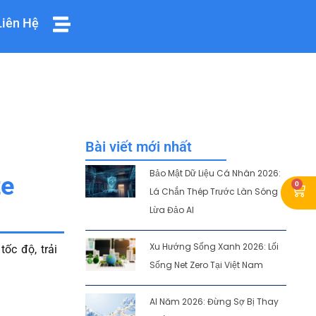
Liên Hệ
Bài viết mới nhất
Bảo Mật Dữ Liệu Cá Nhân 2026:
te
0
Car
Lá Chắn Thép Trước Làn Sóng
Lừa Đảo AI
Xu Hướng Sống Xanh 2026: Lối
ốc độ, trải
Sống Net Zero Tại Việt Nam
AI Năm 2026: Đừng Sợ Bị Thay