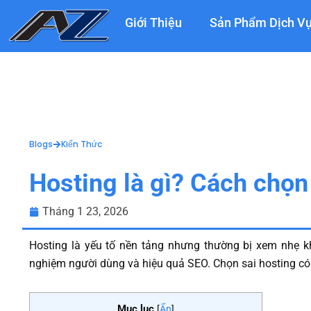
Nhảy
Giới Thiệu
Sản Phẩm Dịch V
tới
nội
dung
Blogs
Kiến Thức
Hosting là gì? Cách chọn
Tháng 1 23, 2026
Hosting là yếu tố nền tảng nhưng thường bị xem nhẹ khi
nghiệm người dùng và hiệu quả SEO. Chọn sai hosting có t
Mục lục
[
Ẩn
]