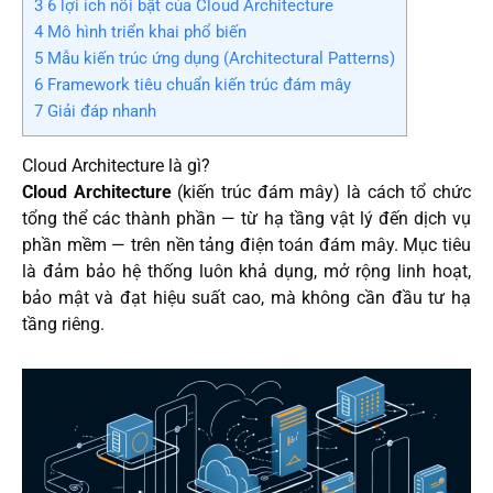
3
6 lợi ích nổi bật của Cloud Architecture
4
Mô hình triển khai phổ biến
5
Mẫu kiến trúc ứng dụng (Architectural Patterns)
6
Framework tiêu chuẩn kiến trúc đám mây
7
Giải đáp nhanh
Cloud Architecture là gì?
Cloud Architecture
(kiến trúc đám mây) là cách tổ chức
tổng thể các thành phần — từ hạ tầng vật lý đến dịch vụ
phần mềm — trên nền tảng điện toán đám mây. Mục tiêu
là đảm bảo hệ thống luôn khả dụng, mở rộng linh hoạt,
bảo mật và đạt hiệu suất cao, mà không cần đầu tư hạ
tầng riêng.