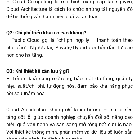
– Cloud Computing là mô hình cung cấp tài nguyên;
Cloud Architecture là cách tổ chức những tài nguyên đó
để hệ thống vận hành hiệu quả và an toàn.
Q2: Chi phí triển khai có cao không?
– Public Cloud gọi là “chi phí hợp lý – thanh toán theo
nhu cầu”. Ngược lại, Private/Hybrid đòi hỏi đầu tư cao
hơn cho hạ tầng.
Q3: Khi thiết kế cần lưu ý gì?
– Tối ưu khả năng mở rộng, bảo mật đa tầng, quản lý
hiệu suất/chi phí, tự động hóa, đảm bảo khả năng phục
hồi sau thảm họa.
Cloud Architecture không chỉ là xu hướng – mà là nền
tảng cốt lõi giúp doanh nghiệp chuyển đổi số, nâng cao
hiệu quả vận hành và sẵn sàng mở rộng bất cứ lúc nào.
Với thiết kế thông minh, phần mềm và dữ liệu sẽ luôn sẵn