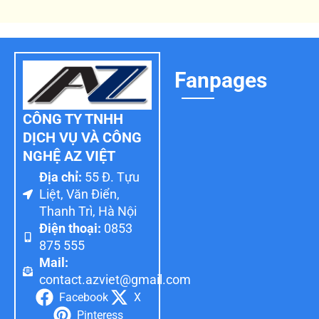
Fanpages
CÔNG TY TNHH
DỊCH VỤ VÀ CÔNG
NGHỆ AZ VIỆT
Địa chỉ:
55 Đ. Tựu
Liệt, Văn Điển,
Thanh Trì, Hà Nội
Điện thoại:
0853
875 555
Mail:
contact.azviet@gmail.com
Facebook
X
Pinteress