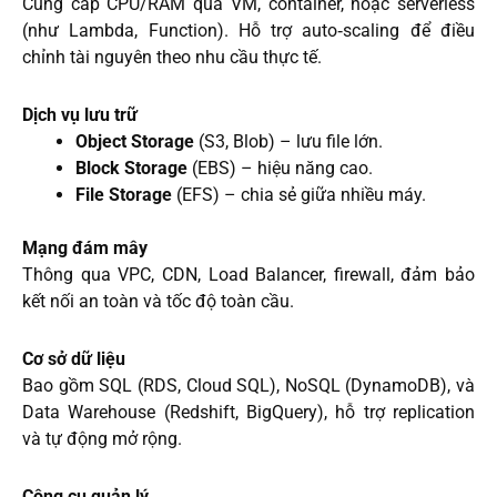
Cung cấp CPU/RAM qua VM, container, hoặc serverless
(như Lambda, Function). Hỗ trợ auto‑scaling để điều
chỉnh tài nguyên theo nhu cầu thực tế.
Dịch vụ lưu trữ
Object Storage
(S3, Blob) – lưu file lớn.
Block Storage
(EBS) – hiệu năng cao.
File Storage
(EFS) – chia sẻ giữa nhiều máy.
Mạng đám mây
Thông qua VPC, CDN, Load Balancer, firewall, đảm bảo
kết nối an toàn và tốc độ toàn cầu.
Cơ sở dữ liệu
Bao gồm SQL (RDS, Cloud SQL), NoSQL (DynamoDB), và
Data Warehouse (Redshift, BigQuery), hỗ trợ replication
và tự động mở rộng.
Công cụ quản lý