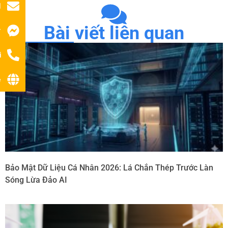
l
Bài viết liên quan
r
i
ệ
Bảo Mật Dữ Liệu Cá Nhân 2026: Lá Chắn Thép Trước Làn
Sóng Lừa Đảo AI