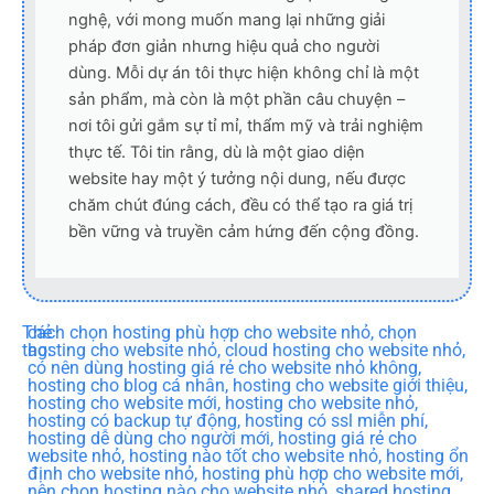
nghệ, với mong muốn mang lại những giải
pháp đơn giản nhưng hiệu quả cho người
dùng. Mỗi dự án tôi thực hiện không chỉ là một
sản phẩm, mà còn là một phần câu chuyện –
nơi tôi gửi gắm sự tỉ mỉ, thẩm mỹ và trải nghiệm
thực tế. Tôi tin rằng, dù là một giao diện
website hay một ý tưởng nội dung, nếu được
chăm chút đúng cách, đều có thể tạo ra giá trị
bền vững và truyền cảm hứng đến cộng đồng.
Thẻ
cách chọn hosting phù hợp cho website nhỏ
,
chọn
tag:
hosting cho website nhỏ
,
cloud hosting cho website nhỏ
,
có nên dùng hosting giá rẻ cho website nhỏ không
,
hosting cho blog cá nhân
,
hosting cho website giới thiệu
,
hosting cho website mới
,
hosting cho website nhỏ
,
hosting có backup tự động
,
hosting có ssl miễn phí
,
hosting dễ dùng cho người mới
,
hosting giá rẻ cho
website nhỏ
,
hosting nào tốt cho website nhỏ
,
hosting ổn
định cho website nhỏ
,
hosting phù hợp cho website mới
,
nên chọn hosting nào cho website nhỏ
,
shared hosting