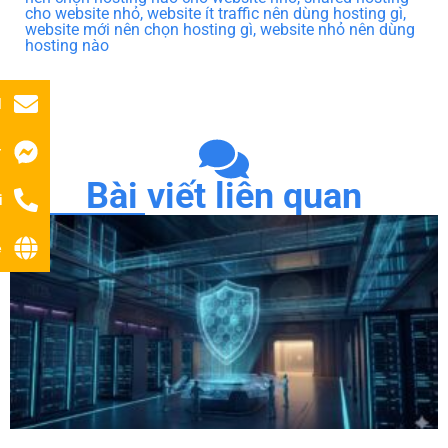
cho website nhỏ
,
website ít traffic nên dùng hosting gì
,
website mới nên chọn hosting gì
,
website nhỏ nên dùng
hosting nào
l
r
Bài viết liên quan
i
ệ