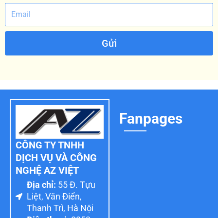
Gửi
Fanpages
CÔNG TY TNHH
DỊCH VỤ VÀ CÔNG
NGHỆ AZ VIỆT
Địa chỉ:
55 Đ. Tựu
Liệt, Văn Điển,
Thanh Trì, Hà Nội