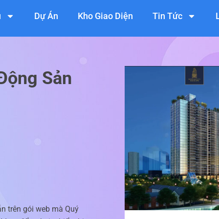
ụ
Dự Án
Kho Giao Diện
Tin Tức
 Động Sản
ẵn trên gói web mà Quý