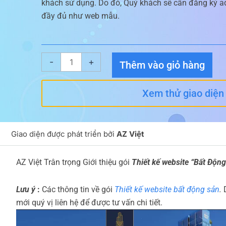
khách sử dụng. Do đó, Quý khách sẽ cần đăng ký ad
đầy đủ như web mẫu.
Giao
-
+
Thêm vào giỏ hàng
diện
website
Xem thử giao diện
Bất
Động
Sản
Giao diện được phát triển bởi
AZ Việt
24
số
AZ Việt Trân trọng Giới thiệu gói
Thiết kế website “Bất Độn
lượng
Lưu ý
:
Các thông tin về gói
Thiết kế website bất động sản
.
mới quý vị liên hệ để được tư vấn chi tiết.