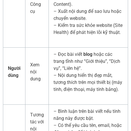
Công
Content).
cụ
– Xuất nội dung để sao lưu hoặc
chuyển website.
– Kiểm tra sức khỏe website (Site
Health) để phát hiện lỗi kỹ thuật.
– Đọc bài viết
blog
hoặc các
trang tĩnh như “Giới thiệu”, “Dịch
Xem
Người
vụ”, “Liên hệ”.
nội
dùng
– Nội dung hiển thị đẹp mắt,
dung
tương thích trên mọi thiết bị (máy
tính, điện thoại, máy tính bảng).
– Bình luận trên bài viết nếu tính
Tương
năng này được bật.
tác với
– Có thể yêu cầu tên, email, hoặc
nội