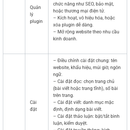
chức năng như SEO, bảo mật,
Quản
hoặc thương mại điện tử.
lý
– Kích hoạt, vô hiệu hóa, hoặc
plugin
xóa plugin dễ dàng.
– Mở rộng website theo nhu cầu
kinh doanh.
– Điều chỉnh cài đặt chung: tên
website, khẩu hiệu, múi giờ, ngôn
ngữ.
– Cài đặt đọc: chọn trang chủ
(bài viết hoặc trang tĩnh), số bài
trên trang.
Cài
– Cài đặt viết: danh mục mặc
đặt
định, định dạng bài viết.
– Cài đặt thảo luận: bật/tắt bình
luận, kiểm duyệt.