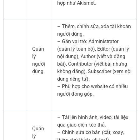
hợp như Akismet.
– Thêm, chỉnh sửa, xóa tài khoản
người dùng.
– Gán vai trò: Administrator
Quản
(quản lý toàn bộ), Editor (quản lý
lý
nội dung), Author (viết và đăng
người
bài), Contributor (viết bài nhưng
dùng
không đăng), Subscriber (xem nội
dung riêng tư).
– Phù hợp cho website có nhiều
người đóng góp.
– Tải lên hình ảnh, video, tài liệu
qua giao diện kéo-thả.
Quản
– Chỉnh sửa cơ bản (cắt, xoay,
lý
thêm chú thích, alt text).