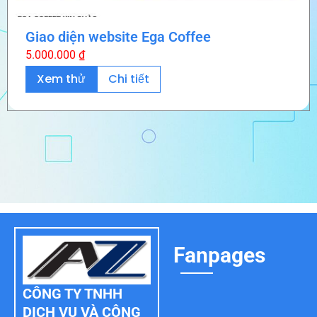
Giao diện website Ega Coffee
5.000.000
₫
Xem thử
Chi tiết
Fanpages
CÔNG TY TNHH
DỊCH VỤ VÀ CÔNG