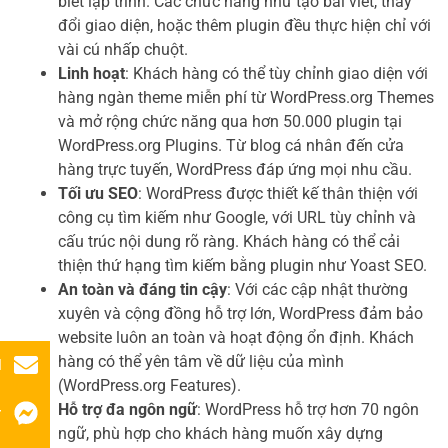
biết lập trình. Các chức năng như tạo bài viết, thay
đổi giao diện, hoặc thêm plugin đều thực hiện chỉ với
vài cú nhấp chuột.
Linh hoạt
: Khách hàng có thể tùy chỉnh giao diện với
hàng ngàn theme miễn phí từ WordPress.org Themes
và mở rộng chức năng qua hơn 50.000 plugin tại
WordPress.org Plugins. Từ blog cá nhân đến cửa
hàng trực tuyến, WordPress đáp ứng mọi nhu cầu.
Tối ưu SEO
: WordPress được thiết kế thân thiện với
công cụ tìm kiếm như Google, với URL tùy chỉnh và
cấu trúc nội dung rõ ràng. Khách hàng có thể cải
thiện thứ hạng tìm kiếm bằng plugin như Yoast SEO.
An toàn và đáng tin cậy
: Với các cập nhật thường
xuyên và cộng đồng hỗ trợ lớn, WordPress đảm bảo
website luôn an toàn và hoạt động ổn định. Khách
hàng có thể yên tâm về dữ liệu của mình
l
(WordPress.org Features).
Hỗ trợ đa ngôn ngữ
: WordPress hỗ trợ hơn 70 ngôn
r
ngữ, phù hợp cho khách hàng muốn xây dựng