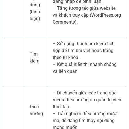
đăng nhập để bình luận.
dung
– Tăng tương tác giữa website
(bình
và khách truy cập (WordPress.org
luận)
Comments).
– Sử dụng thanh tìm kiếm tích
hợp để tìm bài viết hoặc trang
Tìm
theo từ khóa.
kiếm
– Kết quả hiển thị nhanh chóng
và liên quan.
– Di chuyển giữa các trang qua
menu điều hướng do quản trị viên
Điều
thiết lập.
hướng
– Trải nghiệm điều hướng mượt
mà, dễ dàng tìm thấy nội dung
mong muốn.