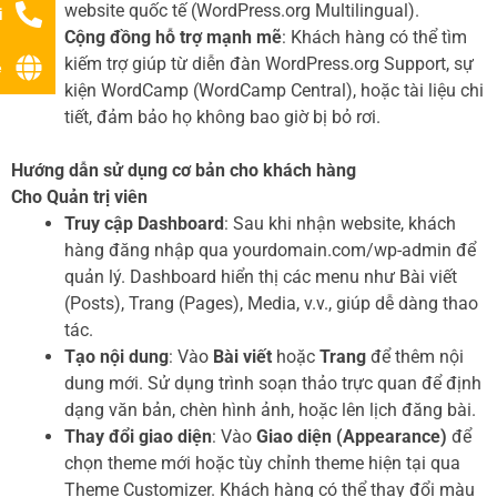
website quốc tế (WordPress.org Multilingual).
i
Cộng đồng hỗ trợ mạnh mẽ
: Khách hàng có thể tìm
kiếm trợ giúp từ diễn đàn WordPress.org Support, sự
ệ
kiện WordCamp (WordCamp Central), hoặc tài liệu chi
tiết, đảm bảo họ không bao giờ bị bỏ rơi.
Hướng dẫn sử dụng cơ bản cho khách hàng
Cho Quản trị viên
Truy cập Dashboard
: Sau khi nhận website, khách
hàng đăng nhập qua yourdomain.com/wp-admin để
quản lý. Dashboard hiển thị các menu như Bài viết
(Posts), Trang (Pages), Media, v.v., giúp dễ dàng thao
tác.
Tạo nội dung
: Vào
Bài viết
hoặc
Trang
để thêm nội
dung mới. Sử dụng trình soạn thảo trực quan để định
dạng văn bản, chèn hình ảnh, hoặc lên lịch đăng bài.
Thay đổi giao diện
: Vào
Giao diện (Appearance)
để
chọn theme mới hoặc tùy chỉnh theme hiện tại qua
Theme Customizer. Khách hàng có thể thay đổi màu