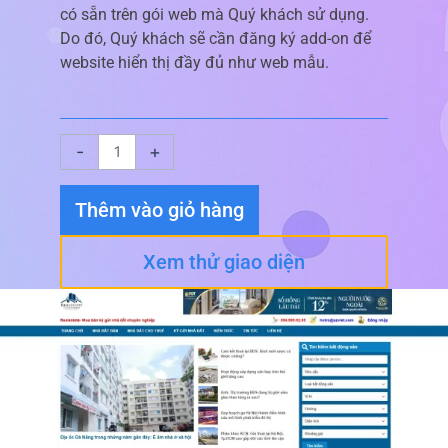
có sẵn trên gói web mà Quý khách sử dụng.
Do đó, Quý khách sẽ cần đăng ký add-on để
website hiển thị đầy đủ như web mẫu.
Giao
-
+
diện
website
Thêm vào giỏ hàng
Bất
Động
Xem thử giao diện
Sản
01
số
lượng