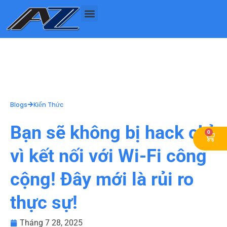
Nhảy
tới
nội
dung
Blogs
Kiến Thức
Bạn sẽ không bị hack chỉ
0
Cart
vì kết nối với Wi-Fi công
cộng! Đây mới là rủi ro
thực sự!
Tháng 7 28, 2025