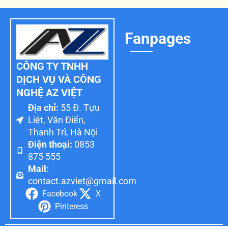
Fanpages
CÔNG TY TNHH
DỊCH VỤ VÀ CÔNG
NGHỆ AZ VIỆT
Địa chỉ:
55 Đ. Tựu
Liệt, Văn Điển,
Thanh Trì, Hà Nội
Điện thoại:
0853
875 555
Mail:
contact.azviet@gmail.com
Facebook
X
Pinteress