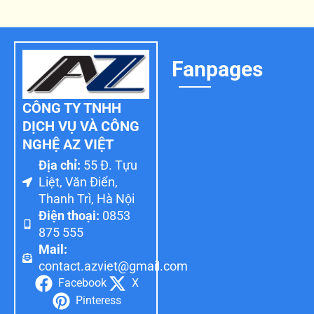
Fanpages
CÔNG TY TNHH
DỊCH VỤ VÀ CÔNG
NGHỆ AZ VIỆT
Địa chỉ:
55 Đ. Tựu
Liệt, Văn Điển,
Thanh Trì, Hà Nội
Điện thoại:
0853
875 555
Mail:
contact.azviet@gmail.com
Facebook
X
Pinteress