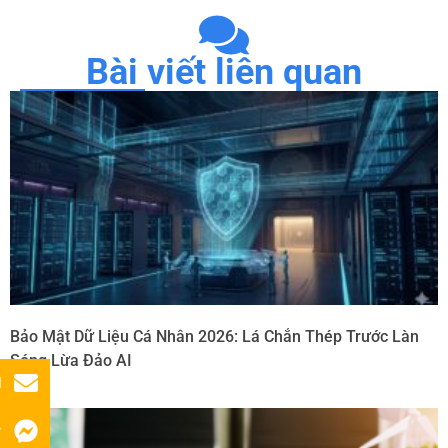
Bài viết liên quan
Bảo Mật Dữ Liệu Cá Nhân 2026: Lá Chắn Thép Trước Làn
Sóng Lừa Đảo AI
l
r