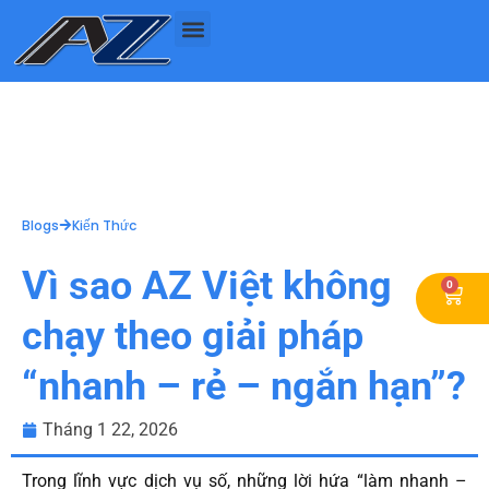
Nhảy
tới
nội
dung
Blogs
Kiến Thức
Vì sao AZ Việt không
0
Cart
chạy theo giải pháp
“nhanh – rẻ – ngắn hạn”?
Tháng 1 22, 2026
Trong lĩnh vực dịch vụ số, những lời hứa “làm nhanh –