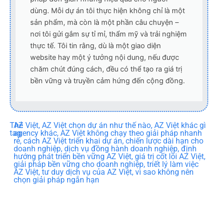
dùng. Mỗi dự án tôi thực hiện không chỉ là một
sản phẩm, mà còn là một phần câu chuyện –
nơi tôi gửi gắm sự tỉ mỉ, thẩm mỹ và trải nghiệm
thực tế. Tôi tin rằng, dù là một giao diện
website hay một ý tưởng nội dung, nếu được
chăm chút đúng cách, đều có thể tạo ra giá trị
bền vững và truyền cảm hứng đến cộng đồng.
Thẻ
AZ Việt
,
AZ Việt chọn dự án như thế nào
,
AZ Việt khác gì
tag:
agency khác
,
AZ Việt không chạy theo giải pháp nhanh
rẻ
,
cách AZ Việt triển khai dự án
,
chiến lược dài hạn cho
doanh nghiệp
,
dịch vụ đồng hành doanh nghiệp
,
định
hướng phát triển bền vững AZ Việt
,
giá trị cốt lõi AZ Việt
,
giải pháp bền vững cho doanh nghiệp
,
triết lý làm việc
AZ Việt
,
tư duy dịch vụ của AZ Việt
,
vì sao không nên
chọn giải pháp ngắn hạn