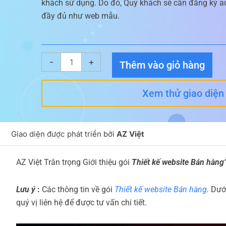
khách sử dụng. Do đó, Quý khách sẽ cần đăng ký ad
đầy đủ như web mẫu.
Giao
-
+
Thêm vào giỏ hàng
diện
website
Xem thử giao diện
Giao
diện
website
Giao diện được phát triển bởi
AZ Việt
giới
thiệu
AZ Việt Trân trọng Giới thiệu gói
Thiết kế website Bán hàng
Zencar
số
Lưu ý
:
Các thông tin về gói
Thiết kế website Bán hàng
.
Dưới
lượng
quý vị liên hệ để được tư vấn chi tiết.