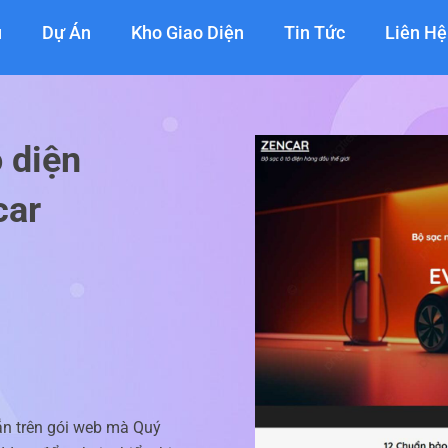
ụ
Dự Án
Kho Giao Diện
Tin Tức
Liên Hệ
 diện
car
ẵn trên gói web mà Quý