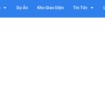
ụ
Dự Án
Kho Giao Diện
Tin Tức