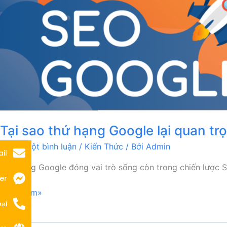
trọng
trong
SEO?
Tại sao thứ hạng Google lại quan t
Để lại một bình luận
/
Kiến Thức
/ Bởi
Admin
il
Thứ hạng Google đóng vai trò sống còn trong chiến lược SE
er
Đọc thêm»
ại