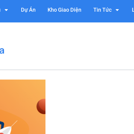
ụ
Dự Án
Kho Giao Diện
Tin Tức
a