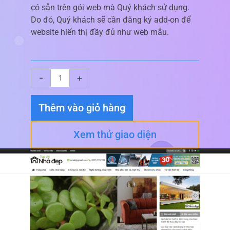
có sẵn trên gói web mà Quý khách sử dụng.
Do đó, Quý khách sẽ cần đăng ký add-on để
website hiển thị đầy đủ như web mẫu.
Giao
-
+
diện
website
Thêm vào giỏ hàng
Tin
Tức
Xem thử giao diện
06
số
lượng