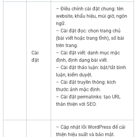
– Điều chỉnh cài đặt chung: tên
website, khẩu hiệu, múi giờ, ngôn
ngữ.
– Cài đặt đọc: chọn trang chủ
(bài viết hoặc trang tĩnh), số bài
trên trang.
Cài
– Cài đặt viết: danh mục mặc
đặt
định, định dạng bài viết.
– Cài đặt thảo luận: bật/tắt bình
luận, kiểm duyệt.
– Cài đặt truyền thông: kích
thước ảnh mặc định.
– Cài đặt permalinks: tạo URL
thân thiện với SEO.
– Cập nhật lõi WordPress để cải
thiện hiệu suất và bảo mật.