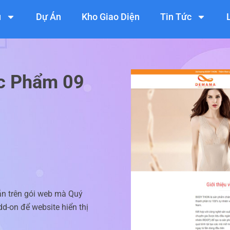
ụ
Dự Án
Kho Giao Diện
Tin Tức
ực Phẩm 09
ẵn trên gói web mà Quý
d-on để website hiển thị