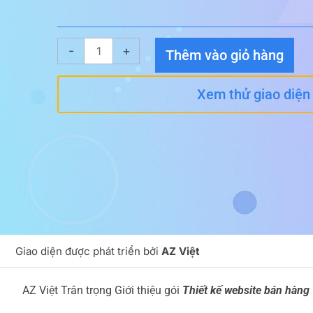
Giao
-
+
Thêm vào giỏ hàng
diện
website
Xem thử giao diện
Thực
Phẩm
09
số
lượng
Giao diện được phát triển bởi
AZ Việt
AZ Việt Trân trọng Giới thiệu gói
Thiết kế website bán hàn