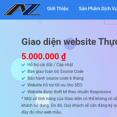
Nhảy
Giới Thiệu
Sản Phẩm Dịch V
tới
nội
dung
Giao diện website Th
5.000.000
₫
Hỗ trợ cài đặt / Cập nhật
Bàn giao toàn bộ Source Code
Bảo hành source code 6 tháng
Website hỗ trợ tối ưu cho SEO
Website được thiết kế theo chuẩn Responsive
* Một số tính năng của Giao diện có thể không có s
khách sử dụng. Do đó, Quý khách sẽ cần đăng ký ad
đầy đủ như web mẫu.