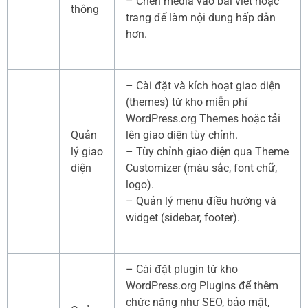
– Chèn media vào bài viết hoặc
thông
trang để làm nội dung hấp dẫn
hơn.
– Cài đặt và kích hoạt giao diện
(themes) từ kho miễn phí
WordPress.org Themes hoặc tải
Quản
lên giao diện tùy chỉnh.
lý giao
– Tùy chỉnh giao diện qua Theme
diện
Customizer (màu sắc, font chữ,
logo).
– Quản lý menu điều hướng và
widget (sidebar, footer).
– Cài đặt plugin từ kho
WordPress.org Plugins để thêm
chức năng như SEO, bảo mật,