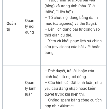
– Tạo, chỉnh sửa, xóa bài viết
(blog) và trang tĩnh (như “Giới
thiệu”, “Liên hệ”).
– Tổ chức nội dung bằng danh
Quản
Quản
mục (categories) và thẻ (tags).
lý nội
trị
– Lên lịch đăng bài tự động vào
dung
thời gian cụ thể.
– Xem và khôi phục lịch sử chỉnh
sửa (revisions) của bài viết hoặc
trang.
– Phê duyệt, trả lời, hoặc xóa
bình luận từ người dùng.
Quản
– Cấu hình cài đặt bình luận, như
lý bình
yêu cầu đăng nhập hoặc kiểm
luận
duyệt trước khi hiển thị.
– Chống spam bằng công cụ tích
hợp như Akismet.