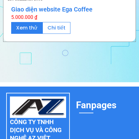
Giao diện website Ega Coffee
5.000.000
₫
Xem thử
Chi tiết
Fanpages
CÔNG TY TNHH
DỊCH VỤ VÀ CÔNG
NGHỆ AZ VIỆT