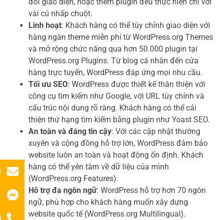
đổi giao diện, hoặc thêm plugin đều thực hiện chỉ với
vài cú nhấp chuột.
Linh hoạt
: Khách hàng có thể tùy chỉnh giao diện với
hàng ngàn theme miễn phí từ WordPress.org Themes
và mở rộng chức năng qua hơn 50.000 plugin tại
WordPress.org Plugins. Từ blog cá nhân đến cửa
hàng trực tuyến, WordPress đáp ứng mọi nhu cầu.
Tối ưu SEO
: WordPress được thiết kế thân thiện với
công cụ tìm kiếm như Google, với URL tùy chỉnh và
cấu trúc nội dung rõ ràng. Khách hàng có thể cải
thiện thứ hạng tìm kiếm bằng plugin như Yoast SEO.
An toàn và đáng tin cậy
: Với các cập nhật thường
xuyên và cộng đồng hỗ trợ lớn, WordPress đảm bảo
website luôn an toàn và hoạt động ổn định. Khách
hàng có thể yên tâm về dữ liệu của mình
l
(WordPress.org Features).
Hỗ trợ đa ngôn ngữ
: WordPress hỗ trợ hơn 70 ngôn
r
ngữ, phù hợp cho khách hàng muốn xây dựng
website quốc tế (WordPress.org Multilingual).
i