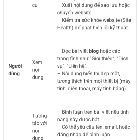
cụ
– Xuất nội dung để sao lưu hoặc
chuyển website.
– Kiểm tra sức khỏe website (Site
Health) để phát hiện lỗi kỹ thuật.
– Đọc bài viết
blog
hoặc các
trang tĩnh như “Giới thiệu”, “Dịch
Xem
Người
vụ”, “Liên hệ”.
nội
dùng
– Nội dung hiển thị đẹp mắt,
dung
tương thích trên mọi thiết bị (máy
tính, điện thoại, máy tính bảng).
– Bình luận trên bài viết nếu tính
Tương
năng này được bật.
tác với
– Có thể yêu cầu tên, email, hoặc
nội
đăng nhập để bình luận.
dung