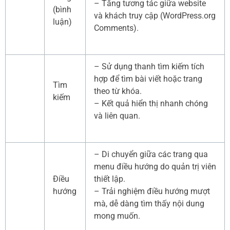
– Tăng tương tác giữa website
(bình
và khách truy cập (WordPress.org
luận)
Comments).
– Sử dụng thanh tìm kiếm tích
hợp để tìm bài viết hoặc trang
Tìm
theo từ khóa.
kiếm
– Kết quả hiển thị nhanh chóng
và liên quan.
– Di chuyển giữa các trang qua
menu điều hướng do quản trị viên
Điều
thiết lập.
hướng
– Trải nghiệm điều hướng mượt
mà, dễ dàng tìm thấy nội dung
mong muốn.