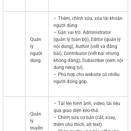
– Thêm, chỉnh sửa, xóa tài khoản
người dùng.
– Gán vai trò: Administrator
Quản
(quản lý toàn bộ), Editor (quản lý
lý
nội dung), Author (viết và đăng
người
bài), Contributor (viết bài nhưng
dùng
không đăng), Subscriber (xem nội
dung riêng tư).
– Phù hợp cho website có nhiều
người đóng góp.
– Tải lên hình ảnh, video, tài liệu
qua giao diện kéo-thả.
Quản
– Chỉnh sửa cơ bản (cắt, xoay,
lý
thêm chú thích, alt text).
truyền