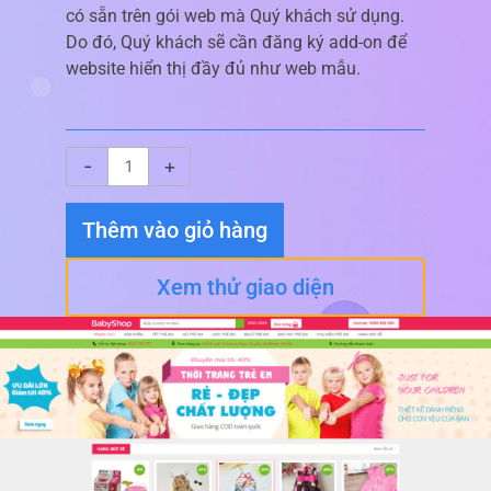
có sẵn trên gói web mà Quý khách sử dụng.
Do đó, Quý khách sẽ cần đăng ký add-on để
website hiển thị đầy đủ như web mẫu.
Giao
-
+
diện
website
Thêm vào giỏ hàng
Thời
Trang
Xem thử giao diện
04
số
lượng