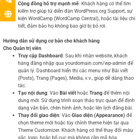
Cộng đồng hỗ trợ mạnh mẽ
: Khách hàng có thể tìm
kiếm trợ giúp từ diễn đàn WordPress.org Support, sự
ệ
kiện WordCamp (WordCamp Central), hoặc tài liệu chi
tiết, đảm bảo họ không bao giờ bị bỏ rơi.
Hướng dẫn sử dụng cơ bản cho khách hàng
Cho Quản trị viên
Truy cập Dashboard
: Sau khi nhận website, khách
hàng đăng nhập qua yourdomain.com/wp-admin để
quản lý. Dashboard hiển thị các menu như Bài viết
(Posts), Trang (Pages), Media, v.v., giúp dễ dàng thao
tác.
Tạo nội dung
: Vào
Bài viết
hoặc
Trang
để thêm nội
dung mới. Sử dụng trình soạn thảo trực quan để định
dạng văn bản, chèn hình ảnh, hoặc lên lịch đăng bài.
Thay đổi giao diện
: Vào
Giao diện (Appearance)
để
chọn theme mới hoặc tùy chỉnh theme hiện tại qua
Theme Customizer. Khách hàng có thể thay đổi màu
sắc, logo, hoặc bố cục mà không cần mã hóa.