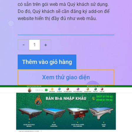
có sẵn trên gói web mà Quý khách sử dụng.
Do đó, Quý khách sẽ cần đăng ký add-on để
website hiển thị đầy đủ như web mẫu.
Giao
-
+
diện
website
Thêm vào giỏ hàng
Phụ
Kiện
Xem thử giao diện
Bida
số
lượng