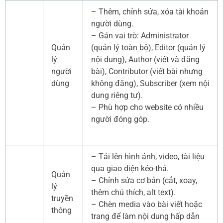
– Thêm, chỉnh sửa, xóa tài khoản
người dùng.
– Gán vai trò: Administrator
Quản
(quản lý toàn bộ), Editor (quản lý
lý
nội dung), Author (viết và đăng
người
bài), Contributor (viết bài nhưng
dùng
không đăng), Subscriber (xem nội
dung riêng tư).
– Phù hợp cho website có nhiều
người đóng góp.
– Tải lên hình ảnh, video, tài liệu
qua giao diện kéo-thả.
Quản
– Chỉnh sửa cơ bản (cắt, xoay,
lý
thêm chú thích, alt text).
truyền
– Chèn media vào bài viết hoặc
thông
trang để làm nội dung hấp dẫn