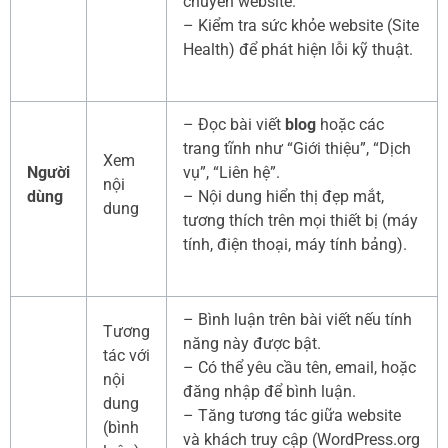
chuyển website.
– Kiểm tra sức khỏe website (Site
Health) để phát hiện lỗi kỹ thuật.
– Đọc bài viết
blog
hoặc các
trang tĩnh như “Giới thiệu”, “Dịch
Xem
Người
vụ”, “Liên hệ”.
nội
dùng
– Nội dung hiển thị đẹp mắt,
dung
tương thích trên mọi thiết bị (máy
tính, điện thoại, máy tính bảng).
– Bình luận trên bài viết nếu tính
Tương
năng này được bật.
tác với
– Có thể yêu cầu tên, email, hoặc
nội
đăng nhập để bình luận.
dung
– Tăng tương tác giữa website
(bình
và khách truy cập (WordPress.org