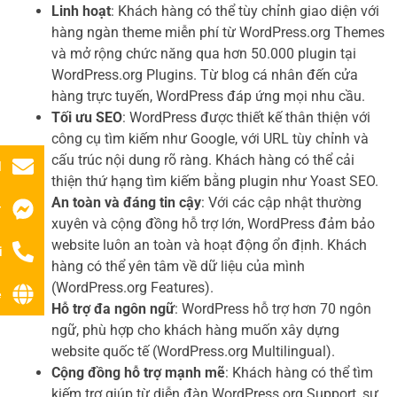
Linh hoạt
: Khách hàng có thể tùy chỉnh giao diện với
hàng ngàn theme miễn phí từ WordPress.org Themes
và mở rộng chức năng qua hơn 50.000 plugin tại
WordPress.org Plugins. Từ blog cá nhân đến cửa
hàng trực tuyến, WordPress đáp ứng mọi nhu cầu.
Tối ưu SEO
: WordPress được thiết kế thân thiện với
công cụ tìm kiếm như Google, với URL tùy chỉnh và
cấu trúc nội dung rõ ràng. Khách hàng có thể cải
l
thiện thứ hạng tìm kiếm bằng plugin như Yoast SEO.
An toàn và đáng tin cậy
: Với các cập nhật thường
r
xuyên và cộng đồng hỗ trợ lớn, WordPress đảm bảo
website luôn an toàn và hoạt động ổn định. Khách
i
hàng có thể yên tâm về dữ liệu của mình
(WordPress.org Features).
ệ
Hỗ trợ đa ngôn ngữ
: WordPress hỗ trợ hơn 70 ngôn
ngữ, phù hợp cho khách hàng muốn xây dựng
website quốc tế (WordPress.org Multilingual).
Cộng đồng hỗ trợ mạnh mẽ
: Khách hàng có thể tìm
kiếm trợ giúp từ diễn đàn WordPress.org Support, sự