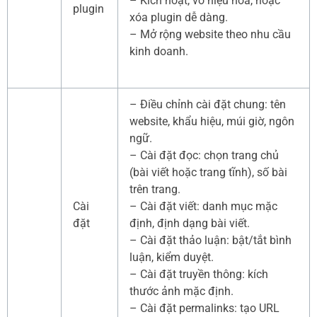
– Kích hoạt, vô hiệu hóa, hoặc
plugin
xóa plugin dễ dàng.
– Mở rộng website theo nhu cầu
kinh doanh.
– Điều chỉnh cài đặt chung: tên
website, khẩu hiệu, múi giờ, ngôn
ngữ.
– Cài đặt đọc: chọn trang chủ
(bài viết hoặc trang tĩnh), số bài
trên trang.
Cài
– Cài đặt viết: danh mục mặc
đặt
định, định dạng bài viết.
– Cài đặt thảo luận: bật/tắt bình
luận, kiểm duyệt.
– Cài đặt truyền thông: kích
thước ảnh mặc định.
– Cài đặt permalinks: tạo URL