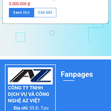
5.000.000
₫
Xem thử
Chi tiết
Fanpages
CÔNG TY TNHH
DỊCH VỤ VÀ CÔNG
NGHỆ AZ VIỆT
Địa chỉ:
55 Đ. Tựu