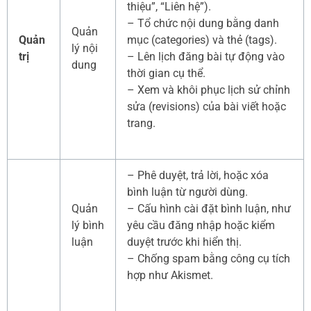
thiệu”, “Liên hệ”).
– Tổ chức nội dung bằng danh
Quản
Quản
mục (categories) và thẻ (tags).
lý nội
trị
– Lên lịch đăng bài tự động vào
dung
thời gian cụ thể.
– Xem và khôi phục lịch sử chỉnh
sửa (revisions) của bài viết hoặc
trang.
– Phê duyệt, trả lời, hoặc xóa
bình luận từ người dùng.
Quản
– Cấu hình cài đặt bình luận, như
lý bình
yêu cầu đăng nhập hoặc kiểm
luận
duyệt trước khi hiển thị.
– Chống spam bằng công cụ tích
hợp như Akismet.