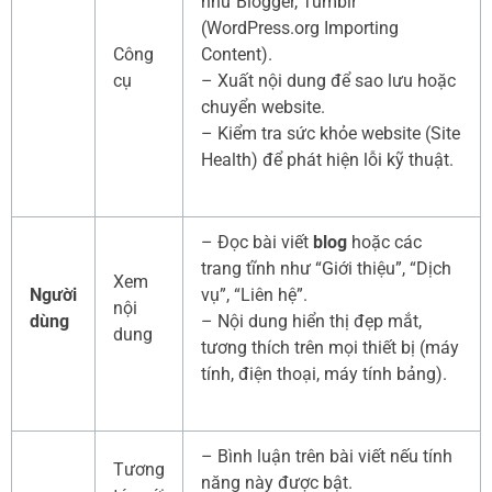
như Blogger, Tumblr
(WordPress.org Importing
Công
Content).
cụ
– Xuất nội dung để sao lưu hoặc
chuyển website.
– Kiểm tra sức khỏe website (Site
Health) để phát hiện lỗi kỹ thuật.
– Đọc bài viết
blog
hoặc các
trang tĩnh như “Giới thiệu”, “Dịch
Xem
Người
vụ”, “Liên hệ”.
nội
dùng
– Nội dung hiển thị đẹp mắt,
dung
tương thích trên mọi thiết bị (máy
tính, điện thoại, máy tính bảng).
– Bình luận trên bài viết nếu tính
Tương
năng này được bật.