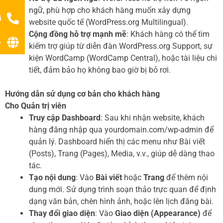
ngữ, phù hợp cho khách hàng muốn xây dựng
i
website quốc tế (WordPress.org Multilingual).
Cộng đồng hỗ trợ mạnh mẽ
: Khách hàng có thể tìm
ệ
kiếm trợ giúp từ diễn đàn WordPress.org Support, sự
kiện WordCamp (WordCamp Central), hoặc tài liệu chi
tiết, đảm bảo họ không bao giờ bị bỏ rơi.
Hướng dẫn sử dụng cơ bản cho khách hàng
Cho Quản trị viên
Truy cập Dashboard
: Sau khi nhận website, khách
hàng đăng nhập qua yourdomain.com/wp-admin để
quản lý. Dashboard hiển thị các menu như Bài viết
(Posts), Trang (Pages), Media, v.v., giúp dễ dàng thao
tác.
Tạo nội dung
: Vào
Bài viết
hoặc
Trang
để thêm nội
dung mới. Sử dụng trình soạn thảo trực quan để định
dạng văn bản, chèn hình ảnh, hoặc lên lịch đăng bài.
Thay đổi giao diện
: Vào
Giao diện (Appearance)
để