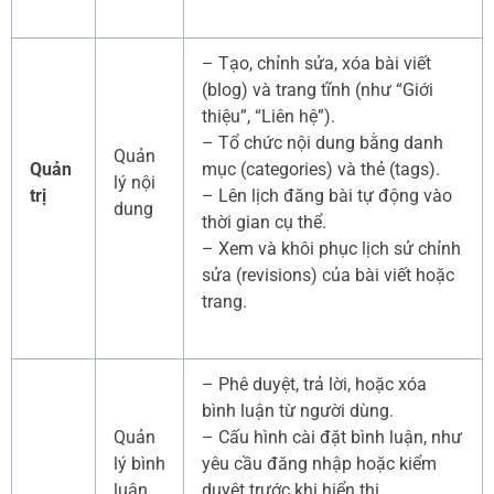
– Tạo, chỉnh sửa, xóa bài viết
(blog) và trang tĩnh (như “Giới
thiệu”, “Liên hệ”).
– Tổ chức nội dung bằng danh
Quản
Quản
mục (categories) và thẻ (tags).
lý nội
trị
– Lên lịch đăng bài tự động vào
dung
thời gian cụ thể.
– Xem và khôi phục lịch sử chỉnh
sửa (revisions) của bài viết hoặc
trang.
– Phê duyệt, trả lời, hoặc xóa
bình luận từ người dùng.
Quản
– Cấu hình cài đặt bình luận, như
lý bình
yêu cầu đăng nhập hoặc kiểm
luận
duyệt trước khi hiển thị.