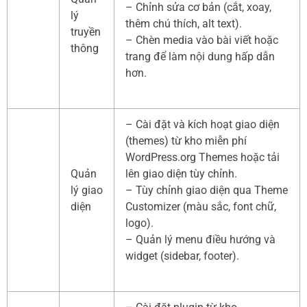
– Chỉnh sửa cơ bản (cắt, xoay,
lý
thêm chú thích, alt text).
truyền
– Chèn media vào bài viết hoặc
thông
trang để làm nội dung hấp dẫn
hơn.
– Cài đặt và kích hoạt giao diện
(themes) từ kho miễn phí
WordPress.org Themes hoặc tải
Quản
lên giao diện tùy chỉnh.
lý giao
– Tùy chỉnh giao diện qua Theme
diện
Customizer (màu sắc, font chữ,
logo).
– Quản lý menu điều hướng và
widget (sidebar, footer).