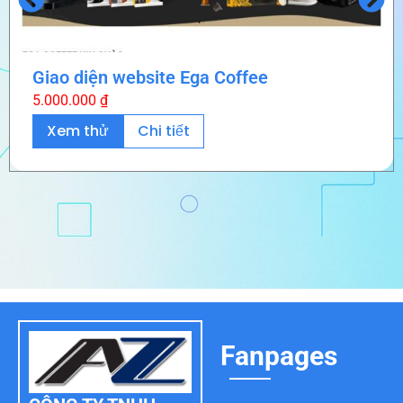
Giao diện website Ega Coffee
5.000.000
₫
Xem thử
Chi tiết
Fanpages