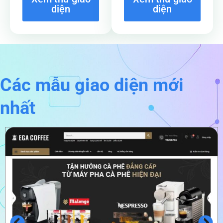
diện
diện
Các mẫu giao diện mới
nhất