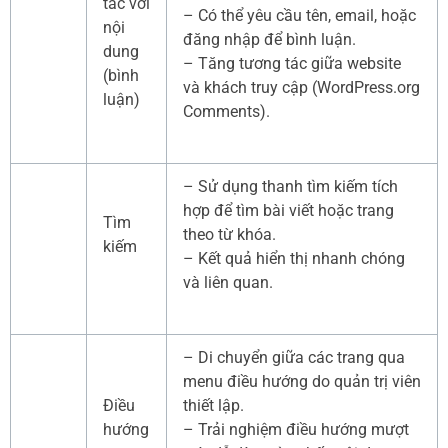
tác với
– Có thể yêu cầu tên, email, hoặc
nội
đăng nhập để bình luận.
dung
– Tăng tương tác giữa website
(bình
và khách truy cập (WordPress.org
luận)
Comments).
– Sử dụng thanh tìm kiếm tích
hợp để tìm bài viết hoặc trang
Tìm
theo từ khóa.
kiếm
– Kết quả hiển thị nhanh chóng
và liên quan.
– Di chuyển giữa các trang qua
menu điều hướng do quản trị viên
Điều
thiết lập.
hướng
– Trải nghiệm điều hướng mượt