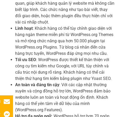
quan, giúp khách hàng quản lý website mà không cần
biết lập trình. Các chức năng như tạo bài viết, thay
đổi giao diện, hoặc thêm plugin đều thực hiện chỉ với
vài cú nhấp chuột.
Linh hoạt
: Khách hàng có thể tùy chỉnh giao diện với
hàng ngàn theme miễn phí từ WordPress.org Themes
và mở rộng chức năng qua hơn 50.000 plugin tại
WordPress.org Plugins. Từ blog cá nhân đến cửa
hàng trực tuyến, WordPress đáp ứng mọi nhu cầu.
Tối ưu SEO
: WordPress được thiết kế thân thiện với
công cụ tìm kiếm như Google, với URL tùy chỉnh và
cấu trúc nội dung rõ ràng. Khách hàng có thể cải
thiện thứ hạng tìm kiếm bằng plugin như Yoast SEO.
An toàn và đáng tin cậy
: Với các cập nhật thường
xuyên và cộng đồng hỗ trợ lớn, WordPress đảm bảo
website luôn an toàn và hoạt động ổn định. Khách
l
hàng có thể yên tâm về dữ liệu của mình
(WordPress.org Features).
r
Hỗ trợ đa ngôn ngữ
: WordPress hỗ trợ hơn 70 ngôn