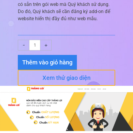
có sẵn trên gói web mà Quý khách sử dụng.
Do đó, Quý khách sẽ cần đăng ký add-on để
website hiển thị đầy đủ như web mẫu.
Giao
-
+
diện
website
Thêm vào giỏ hàng
Nón
Bảo
Xem thử giao diện
Hiểm
số
lượng