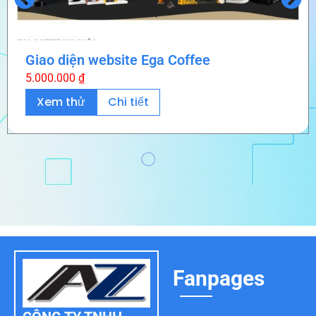
Giao diện website Ega Coffee
5.000.000
₫
Xem thử
Chi tiết
Fanpages