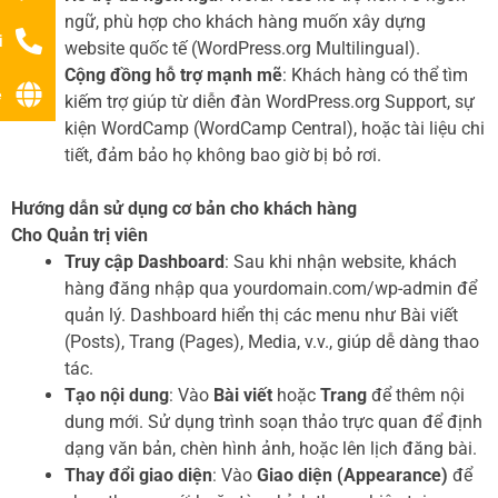
ngữ, phù hợp cho khách hàng muốn xây dựng
i
website quốc tế (WordPress.org Multilingual).
Cộng đồng hỗ trợ mạnh mẽ
: Khách hàng có thể tìm
ệ
kiếm trợ giúp từ diễn đàn WordPress.org Support, sự
kiện WordCamp (WordCamp Central), hoặc tài liệu chi
tiết, đảm bảo họ không bao giờ bị bỏ rơi.
Hướng dẫn sử dụng cơ bản cho khách hàng
Cho Quản trị viên
Truy cập Dashboard
: Sau khi nhận website, khách
hàng đăng nhập qua yourdomain.com/wp-admin để
quản lý. Dashboard hiển thị các menu như Bài viết
(Posts), Trang (Pages), Media, v.v., giúp dễ dàng thao
tác.
Tạo nội dung
: Vào
Bài viết
hoặc
Trang
để thêm nội
dung mới. Sử dụng trình soạn thảo trực quan để định
dạng văn bản, chèn hình ảnh, hoặc lên lịch đăng bài.
Thay đổi giao diện
: Vào
Giao diện (Appearance)
để