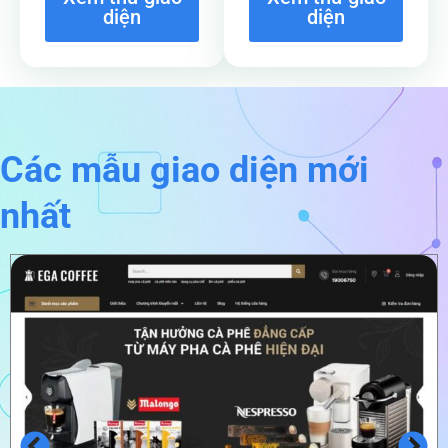
diện
diện
Các mẫu giao diện mới
nhất