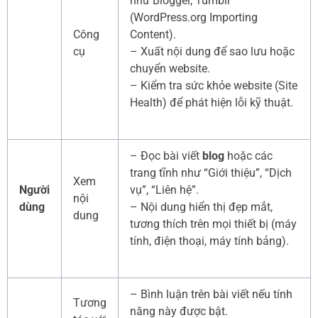
như Blogger, Tumblr
(WordPress.org Importing
Công
Content).
cụ
– Xuất nội dung để sao lưu hoặc
chuyển website.
– Kiểm tra sức khỏe website (Site
Health) để phát hiện lỗi kỹ thuật.
– Đọc bài viết
blog
hoặc các
trang tĩnh như “Giới thiệu”, “Dịch
Xem
Người
vụ”, “Liên hệ”.
nội
dùng
– Nội dung hiển thị đẹp mắt,
dung
tương thích trên mọi thiết bị (máy
tính, điện thoại, máy tính bảng).
– Bình luận trên bài viết nếu tính
Tương
năng này được bật.