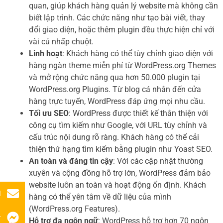
quan, giúp khách hàng quản lý website mà không cần
biết lập trình. Các chức năng như tạo bài viết, thay
đổi giao diện, hoặc thêm plugin đều thực hiện chỉ với
vài cú nhấp chuột.
Linh hoạt
: Khách hàng có thể tùy chỉnh giao diện với
hàng ngàn theme miễn phí từ WordPress.org Themes
và mở rộng chức năng qua hơn 50.000 plugin tại
WordPress.org Plugins. Từ blog cá nhân đến cửa
hàng trực tuyến, WordPress đáp ứng mọi nhu cầu.
Tối ưu SEO
: WordPress được thiết kế thân thiện với
công cụ tìm kiếm như Google, với URL tùy chỉnh và
cấu trúc nội dung rõ ràng. Khách hàng có thể cải
thiện thứ hạng tìm kiếm bằng plugin như Yoast SEO.
An toàn và đáng tin cậy
: Với các cập nhật thường
xuyên và cộng đồng hỗ trợ lớn, WordPress đảm bảo
website luôn an toàn và hoạt động ổn định. Khách
l
hàng có thể yên tâm về dữ liệu của mình
(WordPress.org Features).
r
Hỗ trợ đa ngôn ngữ
: WordPress hỗ trợ hơn 70 ngôn