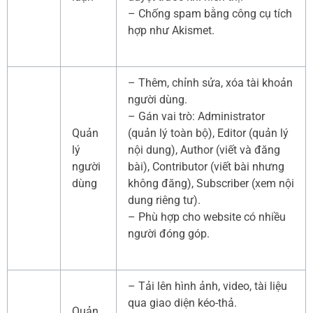
– Chống spam bằng công cụ tích
hợp như Akismet.
– Thêm, chỉnh sửa, xóa tài khoản
người dùng.
– Gán vai trò: Administrator
Quản
(quản lý toàn bộ), Editor (quản lý
lý
nội dung), Author (viết và đăng
người
bài), Contributor (viết bài nhưng
dùng
không đăng), Subscriber (xem nội
dung riêng tư).
– Phù hợp cho website có nhiều
người đóng góp.
– Tải lên hình ảnh, video, tài liệu
qua giao diện kéo-thả.
Quản