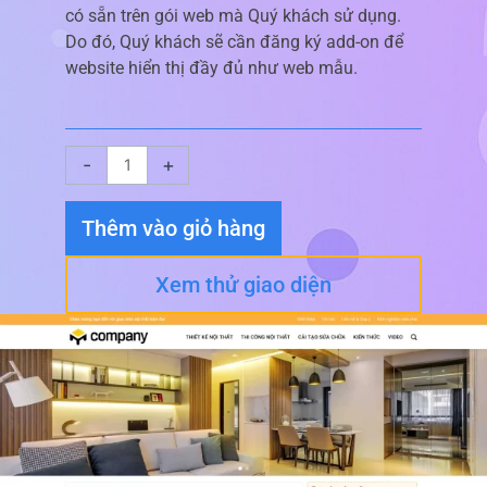
có sẵn trên gói web mà Quý khách sử dụng.
Do đó, Quý khách sẽ cần đăng ký add-on để
website hiển thị đầy đủ như web mẫu.
Giao
-
+
diện
website
Thêm vào giỏ hàng
Nội
Thất
Xem thử giao diện
08
số
lượng