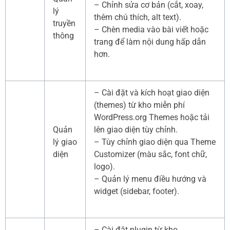
– Chỉnh sửa cơ bản (cắt, xoay,
lý
thêm chú thích, alt text).
truyền
– Chèn media vào bài viết hoặc
thông
trang để làm nội dung hấp dẫn
hơn.
– Cài đặt và kích hoạt giao diện
(themes) từ kho miễn phí
WordPress.org Themes hoặc tải
Quản
lên giao diện tùy chỉnh.
lý giao
– Tùy chỉnh giao diện qua Theme
diện
Customizer (màu sắc, font chữ,
logo).
– Quản lý menu điều hướng và
widget (sidebar, footer).
– Cài đặt plugin từ kho