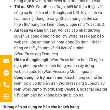
hàng trực tuyến, WordPress đáp ứng mọi nhu cầu.
Tối ưu SEO
: WordPress được thiết kế thân thiện với
công cụ tìm kiếm như Google, với URL tùy chỉnh và
cấu trúc nội dung rõ ràng. Khách hàng có thể cải
thiện thứ hạng tìm kiếm bằng plugin như Yoast SEO.
An toàn và đáng tin cậy
: Với các cập nhật thường
xuyên và cộng đồng hỗ trợ lớn, WordPress đảm bảo
website luôn an toàn và hoạt động ổn định. Khách
hàng có thể yên tâm về dữ liệu của mình
(WordPress.org Features).
Hỗ trợ đa ngôn ngữ
: WordPress hỗ trợ hơn 70 ngôn
l
ngữ, phù hợp cho khách hàng muốn xây dựng
website quốc tế (WordPress.org Multilingual).
r
Cộng đồng hỗ trợ mạnh mẽ
: Khách hàng có thể tìm
kiếm trợ giúp từ diễn đàn WordPress.org Support, sự
i
kiện WordCamp (WordCamp Central), hoặc tài liệu chi
tiết, đảm bảo họ không bao giờ bị bỏ rơi.
ệ
Hướng dẫn sử dụng cơ bản cho khách hàng