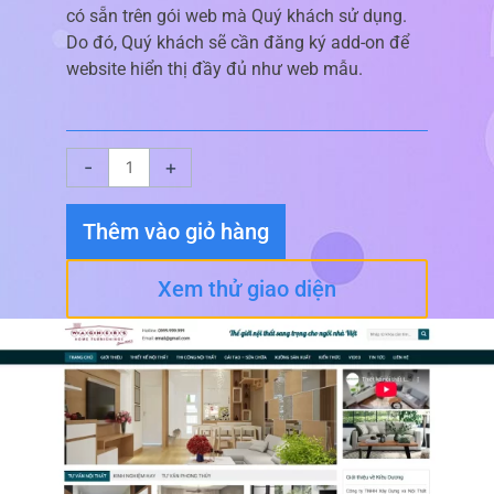
có sẵn trên gói web mà Quý khách sử dụng.
Do đó, Quý khách sẽ cần đăng ký add-on để
website hiển thị đầy đủ như web mẫu.
Giao
-
+
diện
website
Thêm vào giỏ hàng
Nội
Thất
Xem thử giao diện
05
số
lượng