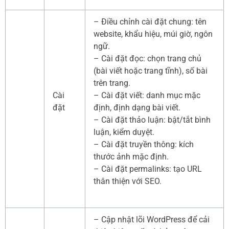
– Điều chỉnh cài đặt chung: tên
website, khẩu hiệu, múi giờ, ngôn
ngữ.
– Cài đặt đọc: chọn trang chủ
(bài viết hoặc trang tĩnh), số bài
trên trang.
Cài
– Cài đặt viết: danh mục mặc
đặt
định, định dạng bài viết.
– Cài đặt thảo luận: bật/tắt bình
luận, kiểm duyệt.
– Cài đặt truyền thông: kích
thước ảnh mặc định.
– Cài đặt permalinks: tạo URL
thân thiện với SEO.
– Cập nhật lõi WordPress để cải