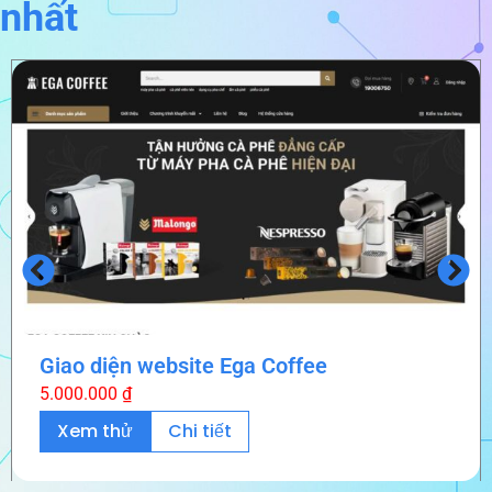
nhất
Giao diện website Ega Coffee
5.000.000
₫
Xem thử
Chi tiết