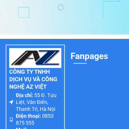
Fanpages
CÔNG TY TNHH
DỊCH VỤ VÀ CÔNG
NGHỆ AZ VIỆT
Địa chỉ:
55 Đ. Tựu
Liệt, Văn Điển,
Thanh Trì, Hà Nội
Điện thoại:
0853
875 555