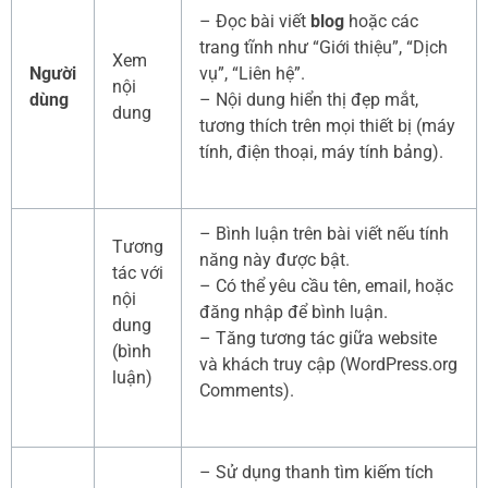
– Đọc bài viết
blog
hoặc các
trang tĩnh như “Giới thiệu”, “Dịch
Xem
Người
vụ”, “Liên hệ”.
nội
dùng
– Nội dung hiển thị đẹp mắt,
dung
tương thích trên mọi thiết bị (máy
tính, điện thoại, máy tính bảng).
– Bình luận trên bài viết nếu tính
Tương
năng này được bật.
tác với
– Có thể yêu cầu tên, email, hoặc
nội
đăng nhập để bình luận.
dung
– Tăng tương tác giữa website
(bình
và khách truy cập (WordPress.org
luận)
Comments).
– Sử dụng thanh tìm kiếm tích