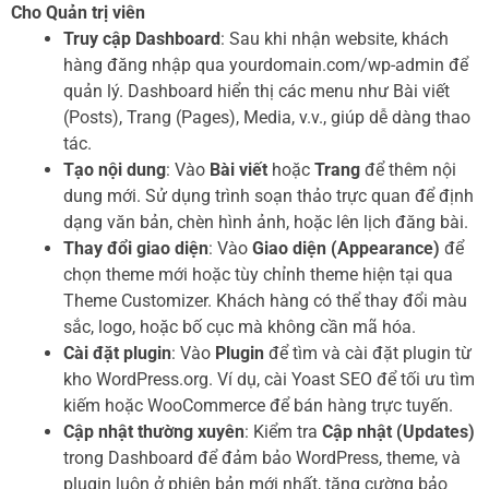
Cho Quản trị viên
Truy cập Dashboard
: Sau khi nhận website, khách
hàng đăng nhập qua yourdomain.com/wp-admin để
quản lý. Dashboard hiển thị các menu như Bài viết
(Posts), Trang (Pages), Media, v.v., giúp dễ dàng thao
tác.
Tạo nội dung
: Vào
Bài viết
hoặc
Trang
để thêm nội
dung mới. Sử dụng trình soạn thảo trực quan để định
dạng văn bản, chèn hình ảnh, hoặc lên lịch đăng bài.
Thay đổi giao diện
: Vào
Giao diện (Appearance)
để
chọn theme mới hoặc tùy chỉnh theme hiện tại qua
Theme Customizer. Khách hàng có thể thay đổi màu
sắc, logo, hoặc bố cục mà không cần mã hóa.
Cài đặt plugin
: Vào
Plugin
để tìm và cài đặt plugin từ
kho WordPress.org. Ví dụ, cài Yoast SEO để tối ưu tìm
kiếm hoặc WooCommerce để bán hàng trực tuyến.
Cập nhật thường xuyên
: Kiểm tra
Cập nhật (Updates)
trong Dashboard để đảm bảo WordPress, theme, và
plugin luôn ở phiên bản mới nhất, tăng cường bảo