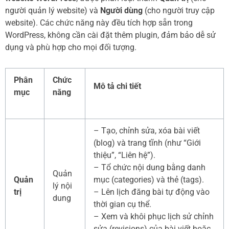
người quản lý website) và
Người dùng
(cho người truy cập
website). Các chức năng này đều tích hợp sẵn trong
WordPress, không cần cài đặt thêm plugin, đảm bảo dễ sử
dụng và phù hợp cho mọi đối tượng.
Phân
Chức
Mô tả chi tiết
mục
năng
– Tạo, chỉnh sửa, xóa bài viết
(blog) và trang tĩnh (như “Giới
thiệu”, “Liên hệ”).
– Tổ chức nội dung bằng danh
Quản
Quản
mục (categories) và thẻ (tags).
lý nội
trị
– Lên lịch đăng bài tự động vào
dung
thời gian cụ thể.
– Xem và khôi phục lịch sử chỉnh
sửa (revisions) của bài viết hoặc