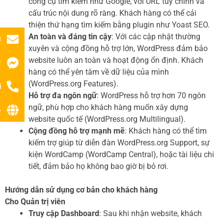
công cụ tìm kiếm như Google, với URL tùy chỉnh và
cấu trúc nội dung rõ ràng. Khách hàng có thể cải
thiện thứ hạng tìm kiếm bằng plugin như Yoast SEO.
An toàn và đáng tin cậy
: Với các cập nhật thường
l
xuyên và cộng đồng hỗ trợ lớn, WordPress đảm bảo
website luôn an toàn và hoạt động ổn định. Khách
r
hàng có thể yên tâm về dữ liệu của mình
(WordPress.org Features).
i
Hỗ trợ đa ngôn ngữ
: WordPress hỗ trợ hơn 70 ngôn
ngữ, phù hợp cho khách hàng muốn xây dựng
ệ
website quốc tế (WordPress.org Multilingual).
Cộng đồng hỗ trợ mạnh mẽ
: Khách hàng có thể tìm
kiếm trợ giúp từ diễn đàn WordPress.org Support, sự
kiện WordCamp (WordCamp Central), hoặc tài liệu chi
tiết, đảm bảo họ không bao giờ bị bỏ rơi.
Hướng dẫn sử dụng cơ bản cho khách hàng
Cho Quản trị viên
Truy cập Dashboard
: Sau khi nhận website, khách