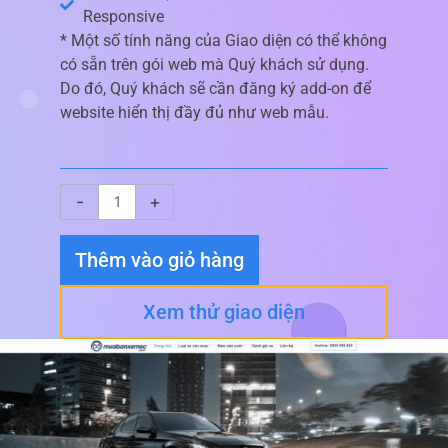
Responsive
* Một số tính năng của Giao diện có thể không
có sẵn trên gói web mà Quý khách sử dụng.
Do đó, Quý khách sẽ cần đăng ký add-on để
website hiển thị đầy đủ như web mẫu.
Giao
-
+
diện
website
Thêm vào giỏ hàng
Giao
diện
Xem thử giao diện
website
Mua
Bán
Xe
số
lượng