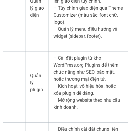
Quản
lên giao diện tùy chỉnh.
lý giao
– Tùy chỉnh giao diện qua Theme
diện
Customizer (màu sắc, font chữ,
logo).
– Quản lý menu điều hướng và
widget (sidebar, footer).
– Cài đặt plugin từ kho
WordPress.org Plugins để thêm
chức năng như SEO, bảo mật,
Quản
hoặc thương mại điện tử.
lý
– Kích hoạt, vô hiệu hóa, hoặc
plugin
xóa plugin dễ dàng.
– Mở rộng website theo nhu cầu
kinh doanh.
– Điều chỉnh cài đặt chung: tên