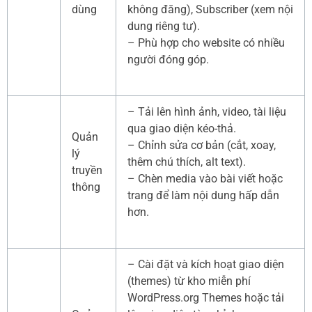
dùng
không đăng), Subscriber (xem nội
dung riêng tư).
– Phù hợp cho website có nhiều
người đóng góp.
– Tải lên hình ảnh, video, tài liệu
qua giao diện kéo-thả.
Quản
– Chỉnh sửa cơ bản (cắt, xoay,
lý
thêm chú thích, alt text).
truyền
– Chèn media vào bài viết hoặc
thông
trang để làm nội dung hấp dẫn
hơn.
– Cài đặt và kích hoạt giao diện
(themes) từ kho miễn phí
WordPress.org Themes hoặc tải