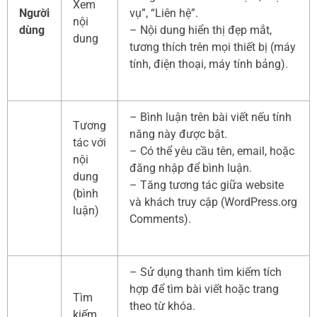
Xem
Người
vụ”, “Liên hệ”.
nội
dùng
– Nội dung hiển thị đẹp mắt,
dung
tương thích trên mọi thiết bị (máy
tính, điện thoại, máy tính bảng).
– Bình luận trên bài viết nếu tính
Tương
năng này được bật.
tác với
– Có thể yêu cầu tên, email, hoặc
nội
đăng nhập để bình luận.
dung
– Tăng tương tác giữa website
(bình
và khách truy cập (WordPress.org
luận)
Comments).
– Sử dụng thanh tìm kiếm tích
hợp để tìm bài viết hoặc trang
Tìm
theo từ khóa.
kiếm