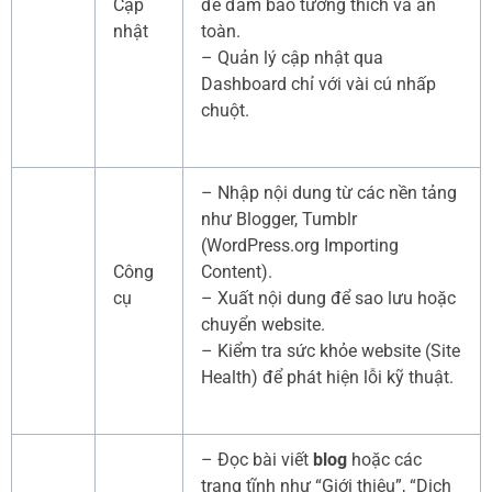
Cập
để đảm bảo tương thích và an
nhật
toàn.
– Quản lý cập nhật qua
Dashboard chỉ với vài cú nhấp
chuột.
– Nhập nội dung từ các nền tảng
như Blogger, Tumblr
(WordPress.org Importing
Công
Content).
cụ
– Xuất nội dung để sao lưu hoặc
chuyển website.
– Kiểm tra sức khỏe website (Site
Health) để phát hiện lỗi kỹ thuật.
– Đọc bài viết
blog
hoặc các
trang tĩnh như “Giới thiệu”, “Dịch