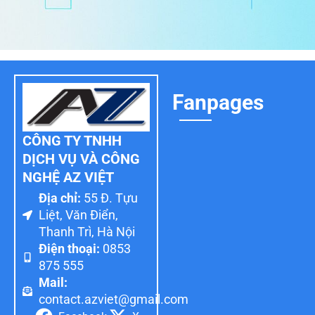
Fanpages
CÔNG TY TNHH
DỊCH VỤ VÀ CÔNG
NGHỆ AZ VIỆT
Địa chỉ:
55 Đ. Tựu
Liệt, Văn Điển,
Thanh Trì, Hà Nội
Điện thoại:
0853
875 555
Mail:
contact.azviet@gmail.com