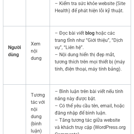
– Kiểm tra sức khỏe website (Site
Health) để phát hiện lỗi kỹ thuật.
– Đọc bài viết
blog
hoặc các
trang tĩnh như “Giới thiệu”, “Dịch
Xem
Người
vụ”, “Liên hệ”.
nội
dùng
– Nội dung hiển thị đẹp mắt,
dung
tương thích trên mọi thiết bị (máy
tính, điện thoại, máy tính bảng).
– Bình luận trên bài viết nếu tính
Tương
năng này được bật.
tác với
– Có thể yêu cầu tên, email, hoặc
nội
đăng nhập để bình luận.
dung
– Tăng tương tác giữa website
(bình
và khách truy cập (WordPress.org
luận)