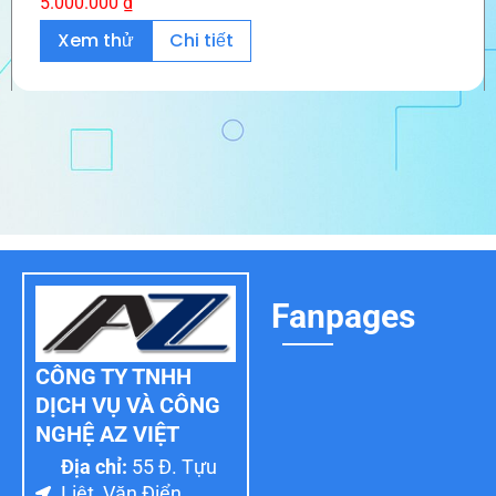
5.000.000
₫
Xem thử
Chi tiết
Fanpages
CÔNG TY TNHH
DỊCH VỤ VÀ CÔNG
NGHỆ AZ VIỆT
Địa chỉ:
55 Đ. Tựu
Liệt, Văn Điển,