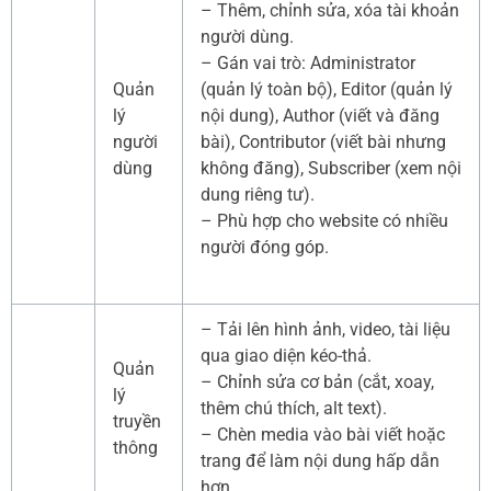
– Thêm, chỉnh sửa, xóa tài khoản
người dùng.
– Gán vai trò: Administrator
Quản
(quản lý toàn bộ), Editor (quản lý
lý
nội dung), Author (viết và đăng
người
bài), Contributor (viết bài nhưng
dùng
không đăng), Subscriber (xem nội
dung riêng tư).
– Phù hợp cho website có nhiều
người đóng góp.
– Tải lên hình ảnh, video, tài liệu
qua giao diện kéo-thả.
Quản
– Chỉnh sửa cơ bản (cắt, xoay,
lý
thêm chú thích, alt text).
truyền
– Chèn media vào bài viết hoặc
thông
trang để làm nội dung hấp dẫn
hơn.