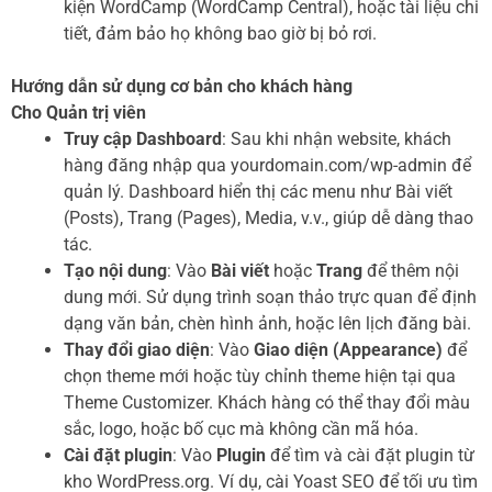
kiện WordCamp (WordCamp Central), hoặc tài liệu chi
tiết, đảm bảo họ không bao giờ bị bỏ rơi.
Hướng dẫn sử dụng cơ bản cho khách hàng
Cho Quản trị viên
Truy cập Dashboard
: Sau khi nhận website, khách
hàng đăng nhập qua yourdomain.com/wp-admin để
quản lý. Dashboard hiển thị các menu như Bài viết
(Posts), Trang (Pages), Media, v.v., giúp dễ dàng thao
tác.
Tạo nội dung
: Vào
Bài viết
hoặc
Trang
để thêm nội
dung mới. Sử dụng trình soạn thảo trực quan để định
dạng văn bản, chèn hình ảnh, hoặc lên lịch đăng bài.
Thay đổi giao diện
: Vào
Giao diện (Appearance)
để
chọn theme mới hoặc tùy chỉnh theme hiện tại qua
Theme Customizer. Khách hàng có thể thay đổi màu
sắc, logo, hoặc bố cục mà không cần mã hóa.
Cài đặt plugin
: Vào
Plugin
để tìm và cài đặt plugin từ
kho WordPress.org. Ví dụ, cài Yoast SEO để tối ưu tìm