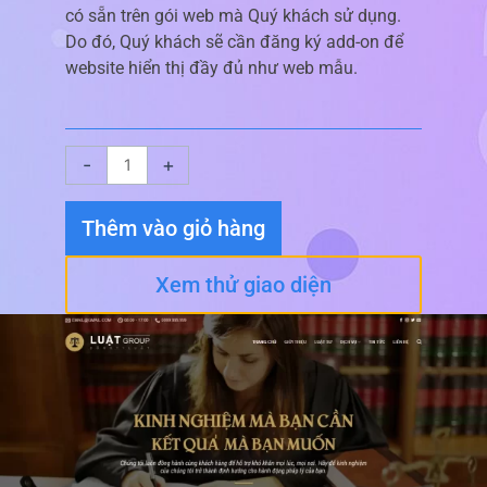
có sẵn trên gói web mà Quý khách sử dụng.
Do đó, Quý khách sẽ cần đăng ký add-on để
website hiển thị đầy đủ như web mẫu.
Giao
-
+
diện
website
Thêm vào giỏ hàng
Luật
Sư
Xem thử giao diện
số
lượng