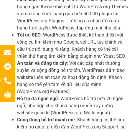
hàng ngàn theme miễn phí từ WordPress.org Themes
và mở rộng chức năng qua hơn 50.000 plugin tại
WordPress.org Plugins. Từ blog cá nhân đến cửa
hàng trực tuyến, WordPress đáp ứng mọi nhu cầu.
Tối ưu SEO
: WordPress được thiết kế thân thiện với
công cụ tìm kiếm như Google, với URL tùy chỉnh và
cấu trúc nội dung rõ ràng. Khách hàng có thể cải
l
thiện thứ hạng tìm kiếm bằng plugin như Yoast SEO.
An toàn và đáng tin cậy
: Với các cập nhật thường
r
xuyên và cộng đồng hỗ trợ lớn, WordPress đảm bảo
website luôn an toàn và hoạt động ổn định. Khách
i
hàng có thể yên tâm về dữ liệu của mình
(WordPress.org Features).
ệ
Hỗ trợ đa ngôn ngữ
: WordPress hỗ trợ hơn 70 ngôn
ngữ, phù hợp cho khách hàng muốn xây dựng
website quốc tế (WordPress.org Multilingual).
Cộng đồng hỗ trợ mạnh mẽ
: Khách hàng có thể tìm
kiếm trợ giúp từ diễn đàn WordPress.org Support, sự