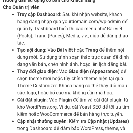
Hướng dẫn sử dụng cơ bản cho khách hàng
Cho Quản trị viên
Truy cập Dashboard
: Sau khi nhận website, khách
hàng đăng nhập qua yourdomain.com/wp-admin để
quản lý. Dashboard hiển thị các menu như Bài viết
(Posts), Trang (Pages), Media, v.v., giúp dễ dàng thao
tác.
Tạo nội dung
: Vào
Bài viết
hoặc
Trang
để thêm nội
dung mới. Sử dụng trình soạn thảo trực quan để định
dạng văn bản, chèn hình ảnh, hoặc lên lịch đăng bài.
Thay đổi giao diện
: Vào
Giao diện (Appearance)
để
chọn theme mới hoặc tùy chỉnh theme hiện tại qua
Theme Customizer. Khách hàng có thể thay đổi màu
sắc, logo, hoặc bố cục mà không cần mã hóa.
Cài đặt plugin
: Vào
Plugin
để tìm và cài đặt plugin từ
kho WordPress.org. Ví dụ, cài Yoast SEO để tối ưu tìm
kiếm hoặc WooCommerce để bán hàng trực tuyến.
Cập nhật thường xuyên
: Kiểm tra
Cập nhật (Updates)
trong Dashboard để đảm bảo WordPress, theme, và