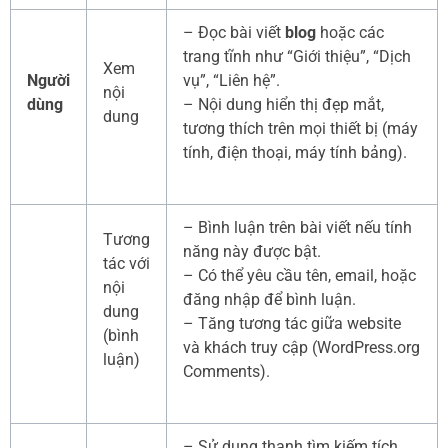
– Đọc bài viết
blog
hoặc các
trang tĩnh như “Giới thiệu”, “Dịch
Xem
Người
vụ”, “Liên hệ”.
nội
dùng
– Nội dung hiển thị đẹp mắt,
dung
tương thích trên mọi thiết bị (máy
tính, điện thoại, máy tính bảng).
– Bình luận trên bài viết nếu tính
Tương
năng này được bật.
tác với
– Có thể yêu cầu tên, email, hoặc
nội
đăng nhập để bình luận.
dung
– Tăng tương tác giữa website
(bình
và khách truy cập (WordPress.org
luận)
Comments).
– Sử dụng thanh tìm kiếm tích