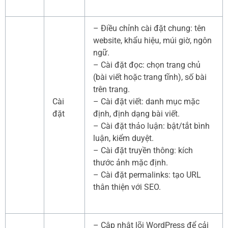
– Điều chỉnh cài đặt chung: tên
website, khẩu hiệu, múi giờ, ngôn
ngữ.
– Cài đặt đọc: chọn trang chủ
(bài viết hoặc trang tĩnh), số bài
trên trang.
Cài
– Cài đặt viết: danh mục mặc
đặt
định, định dạng bài viết.
– Cài đặt thảo luận: bật/tắt bình
luận, kiểm duyệt.
– Cài đặt truyền thông: kích
thước ảnh mặc định.
– Cài đặt permalinks: tạo URL
thân thiện với SEO.
– Cập nhật lõi WordPress để cải