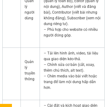
Quản
(quản lý toàn bộ), Editor (quản lý
lý
nội dung), Author (viết và đăng
người
bài), Contributor (viết bài nhưng
dùng
không đăng), Subscriber (xem nội
dung riêng tư).
– Phù hợp cho website có nhiều
người đóng góp.
– Tải lên hình ảnh, video, tài liệu
qua giao diện kéo-thả.
Quản
– Chỉnh sửa cơ bản (cắt, xoay,
lý
thêm chú thích, alt text).
truyền
– Chèn media vào bài viết hoặc
thông
trang để làm nội dung hấp dẫn
hơn.
– Cài đặt và kích hoạt giao diện