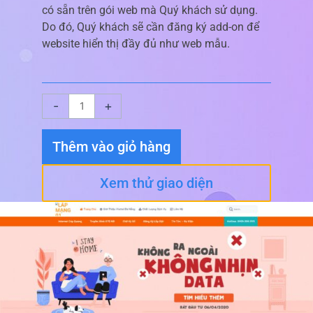
có sẵn trên gói web mà Quý khách sử dụng.
Do đó, Quý khách sẽ cần đăng ký add-on để
website hiển thị đầy đủ như web mẫu.
Giao
-
+
diện
website
Thêm vào giỏ hàng
Lắp
Mạng
Xem thử giao diện
1
số
lượng