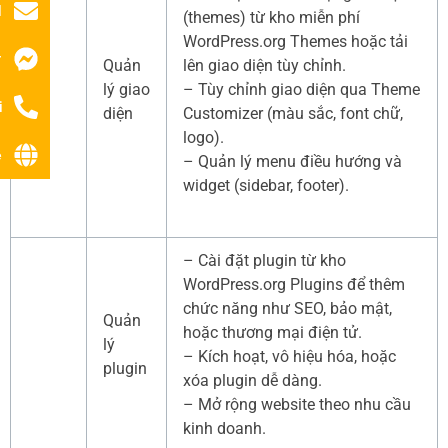
l
(themes) từ kho miễn phí
WordPress.org Themes hoặc tải
r
Quản
lên giao diện tùy chỉnh.
lý giao
– Tùy chỉnh giao diện qua Theme
i
diện
Customizer (màu sắc, font chữ,
logo).
ệ
– Quản lý menu điều hướng và
widget (sidebar, footer).
– Cài đặt plugin từ kho
WordPress.org Plugins để thêm
chức năng như SEO, bảo mật,
Quản
hoặc thương mại điện tử.
lý
– Kích hoạt, vô hiệu hóa, hoặc
plugin
xóa plugin dễ dàng.
– Mở rộng website theo nhu cầu
kinh doanh.