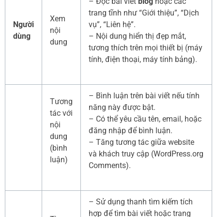
– Đọc bài viết
blog
hoặc các
trang tĩnh như “Giới thiệu”, “Dịch
Xem
Người
vụ”, “Liên hệ”.
nội
dùng
– Nội dung hiển thị đẹp mắt,
dung
tương thích trên mọi thiết bị (máy
tính, điện thoại, máy tính bảng).
– Bình luận trên bài viết nếu tính
Tương
năng này được bật.
tác với
– Có thể yêu cầu tên, email, hoặc
nội
đăng nhập để bình luận.
dung
– Tăng tương tác giữa website
(bình
và khách truy cập (WordPress.org
luận)
Comments).
– Sử dụng thanh tìm kiếm tích
hợp để tìm bài viết hoặc trang