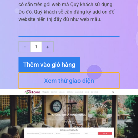
có sẵn trên gói web mà Quý khách sử dụng.
Do đó, Quý khách sẽ cần đăng ký add-on để
website hiển thị đầy đủ như web mẫu.
Giao
-
+
diện
website
Thêm vào giỏ hàng
Khách
Sạn
Xem thử giao diện
02
số
lượng