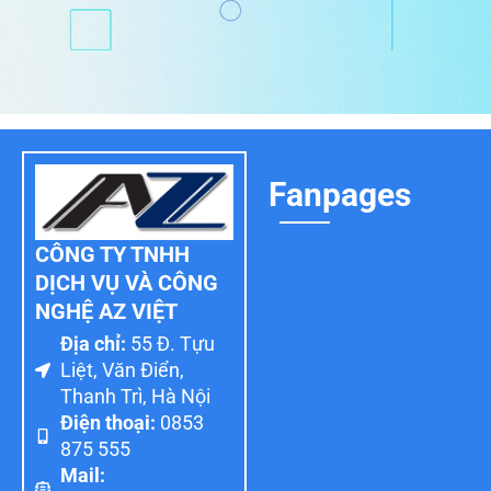
Fanpages
CÔNG TY TNHH
DỊCH VỤ VÀ CÔNG
NGHỆ AZ VIỆT
Địa chỉ:
55 Đ. Tựu
Liệt, Văn Điển,
Thanh Trì, Hà Nội
Điện thoại:
0853
875 555
Mail: