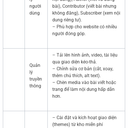
người
bài), Contributor (viết bài nhưng
dùng
không đăng), Subscriber (xem nội
dung riêng tư).
– Phù hợp cho website có nhiều
người đóng góp.
– Tải lên hình ảnh, video, tài liệu
qua giao diện kéo-thả.
Quản
– Chỉnh sửa cơ bản (cắt, xoay,
lý
thêm chú thích, alt text).
truyền
– Chèn media vào bài viết hoặc
thông
trang để làm nội dung hấp dẫn
hơn.
– Cài đặt và kích hoạt giao diện
(themes) từ kho miễn phí