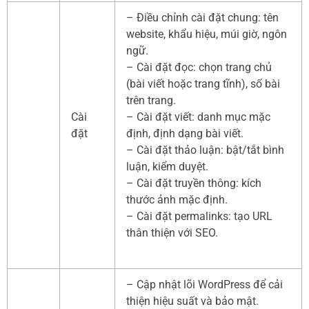
– Điều chỉnh cài đặt chung: tên
website, khẩu hiệu, múi giờ, ngôn
ngữ.
– Cài đặt đọc: chọn trang chủ
(bài viết hoặc trang tĩnh), số bài
trên trang.
Cài
– Cài đặt viết: danh mục mặc
đặt
định, định dạng bài viết.
– Cài đặt thảo luận: bật/tắt bình
luận, kiểm duyệt.
– Cài đặt truyền thông: kích
thước ảnh mặc định.
– Cài đặt permalinks: tạo URL
thân thiện với SEO.
– Cập nhật lõi WordPress để cải
thiện hiệu suất và bảo mật.