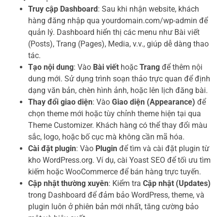
Truy cập Dashboard
: Sau khi nhận website, khách
hàng đăng nhập qua yourdomain.com/wp-admin để
quản lý. Dashboard hiển thị các menu như Bài viết
(Posts), Trang (Pages), Media, v.v., giúp dễ dàng thao
tác.
Tạo nội dung
: Vào
Bài viết
hoặc
Trang
để thêm nội
dung mới. Sử dụng trình soạn thảo trực quan để định
dạng văn bản, chèn hình ảnh, hoặc lên lịch đăng bài.
Thay đổi giao diện
: Vào
Giao diện (Appearance)
để
chọn theme mới hoặc tùy chỉnh theme hiện tại qua
Theme Customizer. Khách hàng có thể thay đổi màu
sắc, logo, hoặc bố cục mà không cần mã hóa.
Cài đặt plugin
: Vào
Plugin
để tìm và cài đặt plugin từ
kho WordPress.org. Ví dụ, cài Yoast SEO để tối ưu tìm
kiếm hoặc WooCommerce để bán hàng trực tuyến.
Cập nhật thường xuyên
: Kiểm tra
Cập nhật (Updates)
trong Dashboard để đảm bảo WordPress, theme, và
plugin luôn ở phiên bản mới nhất, tăng cường bảo