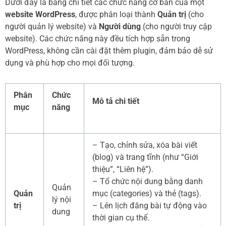
Dưới đây là bảng chi tiết các chức năng cơ bản của một
website WordPress
, được phân loại thành
Quản trị
(cho
người quản lý website) và
Người dùng
(cho người truy cập
website). Các chức năng này đều tích hợp sẵn trong
WordPress, không cần cài đặt thêm plugin, đảm bảo dễ sử
dụng và phù hợp cho mọi đối tượng.
Phân
Chức
Mô tả chi tiết
mục
năng
– Tạo, chỉnh sửa, xóa bài viết
(blog) và trang tĩnh (như “Giới
thiệu”, “Liên hệ”).
– Tổ chức nội dung bằng danh
Quản
Quản
mục (categories) và thẻ (tags).
lý nội
trị
– Lên lịch đăng bài tự động vào
dung
thời gian cụ thể.