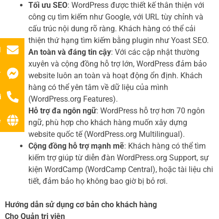
Tối ưu SEO
: WordPress được thiết kế thân thiện với
công cụ tìm kiếm như Google, với URL tùy chỉnh và
cấu trúc nội dung rõ ràng. Khách hàng có thể cải
thiện thứ hạng tìm kiếm bằng plugin như Yoast SEO.
l
An toàn và đáng tin cậy
: Với các cập nhật thường
xuyên và cộng đồng hỗ trợ lớn, WordPress đảm bảo
r
website luôn an toàn và hoạt động ổn định. Khách
hàng có thể yên tâm về dữ liệu của mình
i
(WordPress.org Features).
Hỗ trợ đa ngôn ngữ
: WordPress hỗ trợ hơn 70 ngôn
ệ
ngữ, phù hợp cho khách hàng muốn xây dựng
website quốc tế (WordPress.org Multilingual).
Cộng đồng hỗ trợ mạnh mẽ
: Khách hàng có thể tìm
kiếm trợ giúp từ diễn đàn WordPress.org Support, sự
kiện WordCamp (WordCamp Central), hoặc tài liệu chi
tiết, đảm bảo họ không bao giờ bị bỏ rơi.
Hướng dẫn sử dụng cơ bản cho khách hàng
Cho Quản trị viên