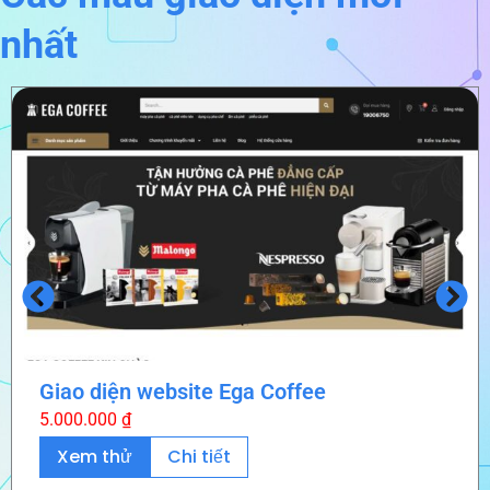
nhất
Giao diện website Ega Coffee
5.000.000
₫
Xem thử
Chi tiết