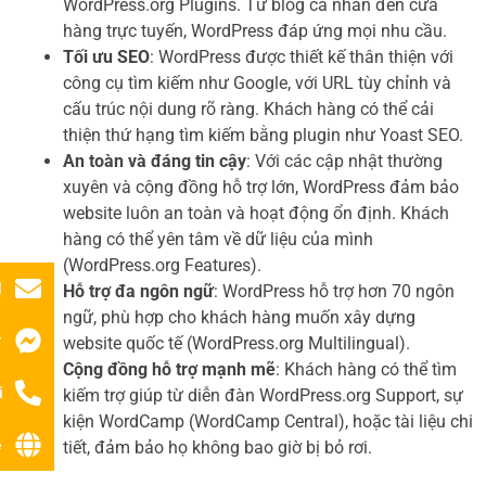
WordPress.org Plugins. Từ blog cá nhân đến cửa
hàng trực tuyến, WordPress đáp ứng mọi nhu cầu.
Tối ưu SEO
: WordPress được thiết kế thân thiện với
công cụ tìm kiếm như Google, với URL tùy chỉnh và
cấu trúc nội dung rõ ràng. Khách hàng có thể cải
thiện thứ hạng tìm kiếm bằng plugin như Yoast SEO.
An toàn và đáng tin cậy
: Với các cập nhật thường
xuyên và cộng đồng hỗ trợ lớn, WordPress đảm bảo
website luôn an toàn và hoạt động ổn định. Khách
hàng có thể yên tâm về dữ liệu của mình
(WordPress.org Features).
l
Hỗ trợ đa ngôn ngữ
: WordPress hỗ trợ hơn 70 ngôn
ngữ, phù hợp cho khách hàng muốn xây dựng
r
website quốc tế (WordPress.org Multilingual).
Cộng đồng hỗ trợ mạnh mẽ
: Khách hàng có thể tìm
i
kiếm trợ giúp từ diễn đàn WordPress.org Support, sự
kiện WordCamp (WordCamp Central), hoặc tài liệu chi
ệ
tiết, đảm bảo họ không bao giờ bị bỏ rơi.