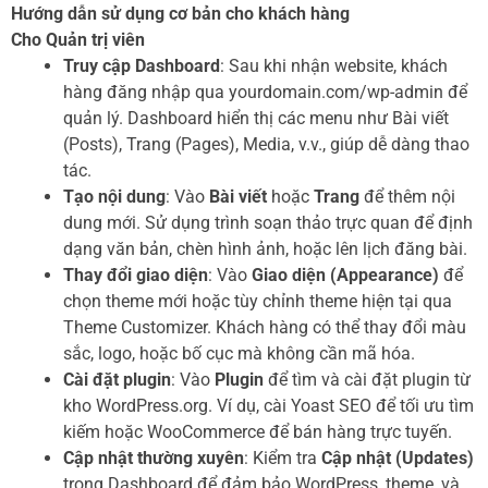
Hướng dẫn sử dụng cơ bản cho khách hàng
Cho Quản trị viên
Truy cập Dashboard
: Sau khi nhận website, khách
hàng đăng nhập qua yourdomain.com/wp-admin để
quản lý. Dashboard hiển thị các menu như Bài viết
(Posts), Trang (Pages), Media, v.v., giúp dễ dàng thao
tác.
Tạo nội dung
: Vào
Bài viết
hoặc
Trang
để thêm nội
dung mới. Sử dụng trình soạn thảo trực quan để định
dạng văn bản, chèn hình ảnh, hoặc lên lịch đăng bài.
Thay đổi giao diện
: Vào
Giao diện (Appearance)
để
chọn theme mới hoặc tùy chỉnh theme hiện tại qua
Theme Customizer. Khách hàng có thể thay đổi màu
sắc, logo, hoặc bố cục mà không cần mã hóa.
Cài đặt plugin
: Vào
Plugin
để tìm và cài đặt plugin từ
kho WordPress.org. Ví dụ, cài Yoast SEO để tối ưu tìm
kiếm hoặc WooCommerce để bán hàng trực tuyến.
Cập nhật thường xuyên
: Kiểm tra
Cập nhật (Updates)
trong Dashboard để đảm bảo WordPress, theme, và