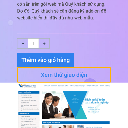
có sẵn trên gói web mà Quý khách sử dụng.
Do đó, Quý khách sẽ cần đăng ký add-on để
website hiển thị đầy đủ như web mẫu.
Giao
-
+
diện
website
Thêm vào giỏ hàng
Kế
Toán
Xem thử giao diện
02
số
lượng