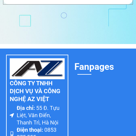
Fanpages
CÔNG TY TNHH
DỊCH VỤ VÀ CÔNG
NGHỆ AZ VIỆT
Địa chỉ:
55 Đ. Tựu
Liệt, Văn Điển,
Thanh Trì, Hà Nội
Điện thoại:
0853