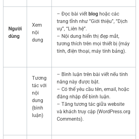
– Đọc bài viết
blog
hoặc các
trang tĩnh như “Giới thiệu”, “Dịch
Xem
Người
vụ”, “Liên hệ”.
nội
dùng
– Nội dung hiển thị đẹp mắt,
dung
tương thích trên mọi thiết bị (máy
tính, điện thoại, máy tính bảng).
– Bình luận trên bài viết nếu tính
Tương
năng này được bật.
tác với
– Có thể yêu cầu tên, email, hoặc
nội
đăng nhập để bình luận.
dung
– Tăng tương tác giữa website
(bình
và khách truy cập (WordPress.org
luận)
Comments).