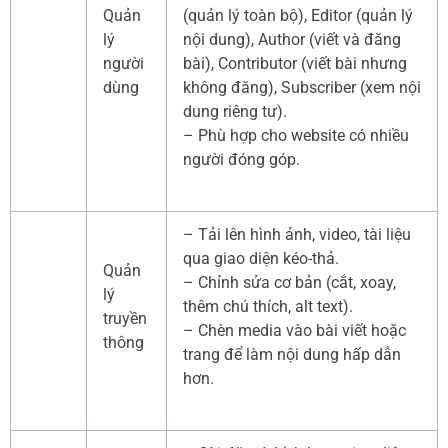
Quản
(quản lý toàn bộ), Editor (quản lý
lý
nội dung), Author (viết và đăng
người
bài), Contributor (viết bài nhưng
dùng
không đăng), Subscriber (xem nội
dung riêng tư).
– Phù hợp cho website có nhiều
người đóng góp.
– Tải lên hình ảnh, video, tài liệu
qua giao diện kéo-thả.
Quản
– Chỉnh sửa cơ bản (cắt, xoay,
lý
thêm chú thích, alt text).
truyền
– Chèn media vào bài viết hoặc
thông
trang để làm nội dung hấp dẫn
hơn.