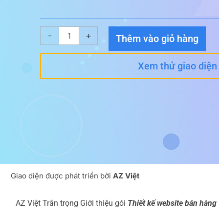
Giao
-
+
Thêm vào giỏ hàng
diện
website
Xem thử giao diện
Hải
Sản
số
lượng
Giao diện được phát triển bởi
AZ Việt
AZ Việt Trân trọng Giới thiệu gói
Thiết kế website bán hàng 