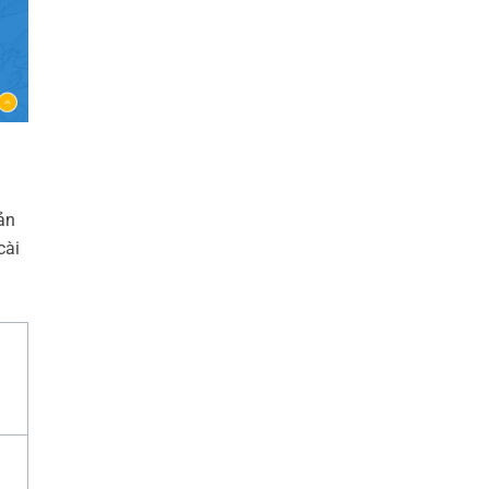
ản
cài