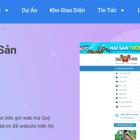
ụ
Dự Án
Kho Giao Diện
Tin Tức
 Sản
ẵn trên gói web mà Quý
d-on để website hiển thị