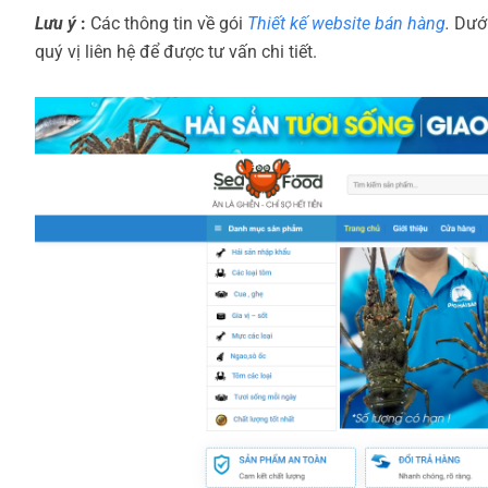
Lưu ý
:
Các thông tin về gói
Thiết kế website bán hàng
.
Dưới
quý vị liên hệ để được tư vấn chi tiết.