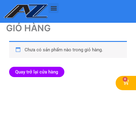
Nhảy
tới
nội
dung
GIỎ HÀNG
Chưa có sản phẩm nào trong giỏ hàng.
Quay trở lại cửa hàng
0
Cart