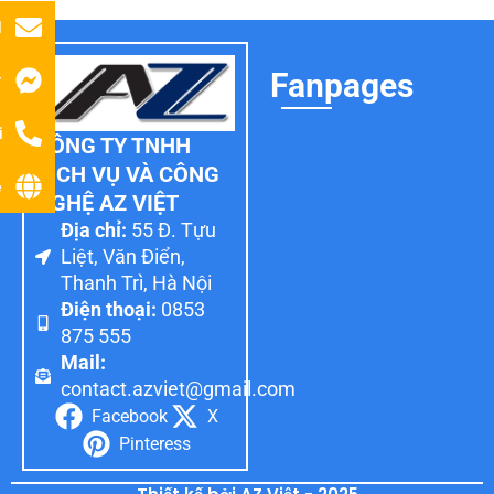
l
Fanpages
r
i
CÔNG TY TNHH
DỊCH VỤ VÀ CÔNG
ệ
NGHỆ AZ VIỆT
Địa chỉ:
55 Đ. Tựu
Liệt, Văn Điển,
Thanh Trì, Hà Nội
Điện thoại:
0853
875 555
Mail:
contact.azviet@gmail.com
Facebook
X
Pinteress