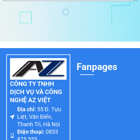
Fanpages
CÔNG TY TNHH
DỊCH VỤ VÀ CÔNG
NGHỆ AZ VIỆT
Địa chỉ:
55 Đ. Tựu
Liệt, Văn Điển,
Thanh Trì, Hà Nội
Điện thoại:
0853
875 555