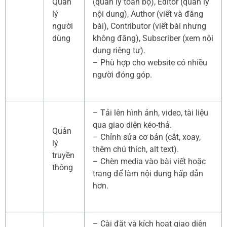
Quản
(quản lý toàn bộ), Editor (quản lý
lý
nội dung), Author (viết và đăng
người
bài), Contributor (viết bài nhưng
dùng
không đăng), Subscriber (xem nội
dung riêng tư).
– Phù hợp cho website có nhiều
người đóng góp.
– Tải lên hình ảnh, video, tài liệu
qua giao diện kéo-thả.
Quản
– Chỉnh sửa cơ bản (cắt, xoay,
lý
thêm chú thích, alt text).
truyền
– Chèn media vào bài viết hoặc
thông
trang để làm nội dung hấp dẫn
hơn.
– Cài đặt và kích hoạt giao diện