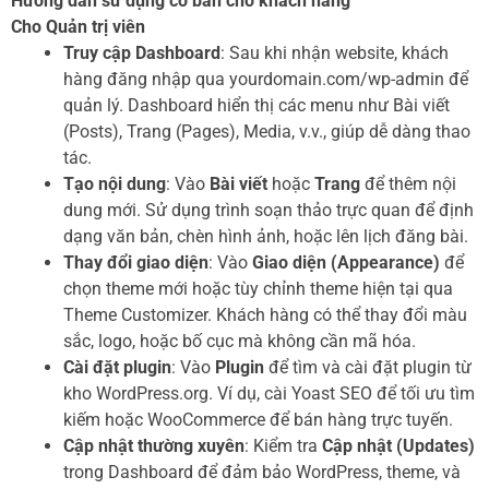
Hướng dẫn sử dụng cơ bản cho khách hàng
Cho Quản trị viên
Truy cập Dashboard
: Sau khi nhận website, khách
hàng đăng nhập qua yourdomain.com/wp-admin để
quản lý. Dashboard hiển thị các menu như Bài viết
(Posts), Trang (Pages), Media, v.v., giúp dễ dàng thao
tác.
Tạo nội dung
: Vào
Bài viết
hoặc
Trang
để thêm nội
dung mới. Sử dụng trình soạn thảo trực quan để định
dạng văn bản, chèn hình ảnh, hoặc lên lịch đăng bài.
Thay đổi giao diện
: Vào
Giao diện (Appearance)
để
chọn theme mới hoặc tùy chỉnh theme hiện tại qua
Theme Customizer. Khách hàng có thể thay đổi màu
sắc, logo, hoặc bố cục mà không cần mã hóa.
Cài đặt plugin
: Vào
Plugin
để tìm và cài đặt plugin từ
kho WordPress.org. Ví dụ, cài Yoast SEO để tối ưu tìm
kiếm hoặc WooCommerce để bán hàng trực tuyến.
Cập nhật thường xuyên
: Kiểm tra
Cập nhật (Updates)
trong Dashboard để đảm bảo WordPress, theme, và