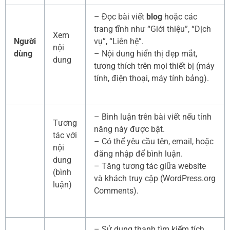
– Đọc bài viết
blog
hoặc các
trang tĩnh như “Giới thiệu”, “Dịch
Xem
Người
vụ”, “Liên hệ”.
nội
dùng
– Nội dung hiển thị đẹp mắt,
dung
tương thích trên mọi thiết bị (máy
tính, điện thoại, máy tính bảng).
– Bình luận trên bài viết nếu tính
Tương
năng này được bật.
tác với
– Có thể yêu cầu tên, email, hoặc
nội
đăng nhập để bình luận.
dung
– Tăng tương tác giữa website
(bình
và khách truy cập (WordPress.org
luận)
Comments).
– Sử dụng thanh tìm kiếm tích