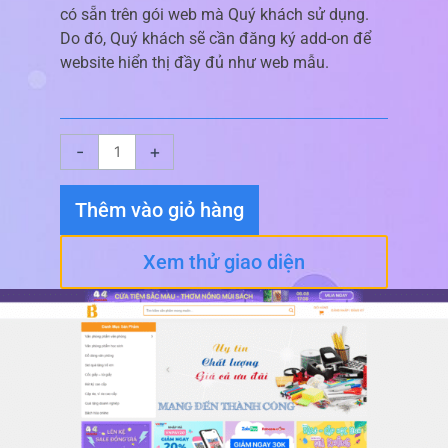
có sẵn trên gói web mà Quý khách sử dụng.
Do đó, Quý khách sẽ cần đăng ký add-on để
website hiển thị đầy đủ như web mẫu.
Giao
-
+
diện
website
Thêm vào giỏ hàng
Fahasa
số
Xem thử giao diện
lượng