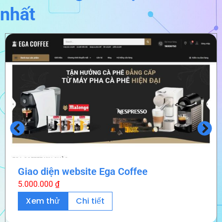
nhất
Giao diện website Ega Coffee
5.000.000
₫
Xem thử
Chi tiết