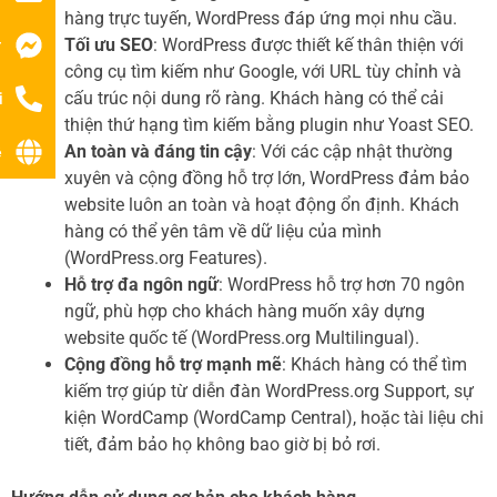
hàng trực tuyến, WordPress đáp ứng mọi nhu cầu.
Tối ưu SEO
: WordPress được thiết kế thân thiện với
r
công cụ tìm kiếm như Google, với URL tùy chỉnh và
cấu trúc nội dung rõ ràng. Khách hàng có thể cải
i
thiện thứ hạng tìm kiếm bằng plugin như Yoast SEO.
An toàn và đáng tin cậy
: Với các cập nhật thường
ệ
xuyên và cộng đồng hỗ trợ lớn, WordPress đảm bảo
website luôn an toàn và hoạt động ổn định. Khách
hàng có thể yên tâm về dữ liệu của mình
(WordPress.org Features).
Hỗ trợ đa ngôn ngữ
: WordPress hỗ trợ hơn 70 ngôn
ngữ, phù hợp cho khách hàng muốn xây dựng
website quốc tế (WordPress.org Multilingual).
Cộng đồng hỗ trợ mạnh mẽ
: Khách hàng có thể tìm
kiếm trợ giúp từ diễn đàn WordPress.org Support, sự
kiện WordCamp (WordCamp Central), hoặc tài liệu chi
tiết, đảm bảo họ không bao giờ bị bỏ rơi.