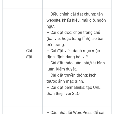
– Điều chỉnh cài đặt chung: tên
website, khẩu hiệu, múi giờ, ngôn
ngữ.
– Cài đặt đọc: chọn trang chủ
(bài viết hoặc trang tĩnh), số bài
trên trang.
Cài
– Cài đặt viết: danh mục mặc
đặt
định, định dạng bài viết.
– Cài đặt thảo luận: bật/tắt bình
luận, kiểm duyệt.
– Cài đặt truyền thông: kích
thước ảnh mặc định.
– Cài đặt permalinks: tạo URL
thân thiện với SEO.
– Cập nhật lõi WordPress để cải