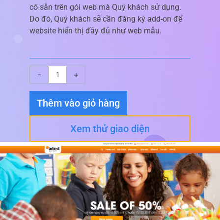
có sẵn trên gói web mà Quý khách sử dụng.
Do đó, Quý khách sẽ cần đăng ký add-on để
website hiển thị đầy đủ như web mẫu.
Giao
-
+
diện
website
Thêm vào giỏ hàng
Edu
số
Xem thử giao diện
lượng