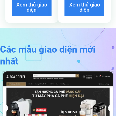
Xem thử giao
Xem thử giao
diện
diện
Các mẫu giao diện mới
nhất