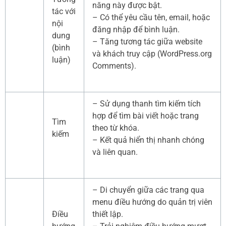
năng này được bật.
tác với
– Có thể yêu cầu tên, email, hoặc
nội
đăng nhập để bình luận.
dung
– Tăng tương tác giữa website
(bình
và khách truy cập (WordPress.org
luận)
Comments).
– Sử dụng thanh tìm kiếm tích
hợp để tìm bài viết hoặc trang
Tìm
theo từ khóa.
kiếm
– Kết quả hiển thị nhanh chóng
và liên quan.
– Di chuyển giữa các trang qua
menu điều hướng do quản trị viên
Điều
thiết lập.