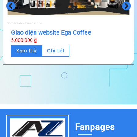
Giao diện website Ega Coffee
5.000.000
₫
Xem thử
Chi tiết
Fanpages