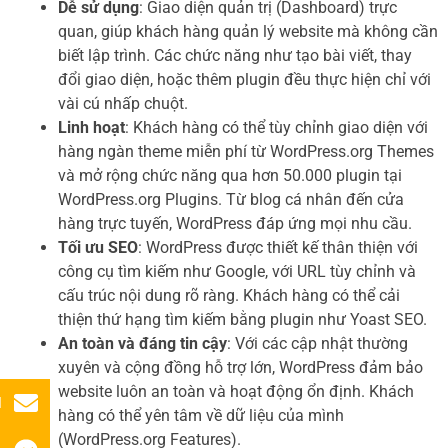
Dễ sử dụng
: Giao diện quản trị (Dashboard) trực
quan, giúp khách hàng quản lý website mà không cần
biết lập trình. Các chức năng như tạo bài viết, thay
đổi giao diện, hoặc thêm plugin đều thực hiện chỉ với
vài cú nhấp chuột.
Linh hoạt
: Khách hàng có thể tùy chỉnh giao diện với
hàng ngàn theme miễn phí từ WordPress.org Themes
và mở rộng chức năng qua hơn 50.000 plugin tại
WordPress.org Plugins. Từ blog cá nhân đến cửa
hàng trực tuyến, WordPress đáp ứng mọi nhu cầu.
Tối ưu SEO
: WordPress được thiết kế thân thiện với
công cụ tìm kiếm như Google, với URL tùy chỉnh và
cấu trúc nội dung rõ ràng. Khách hàng có thể cải
thiện thứ hạng tìm kiếm bằng plugin như Yoast SEO.
An toàn và đáng tin cậy
: Với các cập nhật thường
xuyên và cộng đồng hỗ trợ lớn, WordPress đảm bảo
website luôn an toàn và hoạt động ổn định. Khách
l
hàng có thể yên tâm về dữ liệu của mình
(WordPress.org Features).