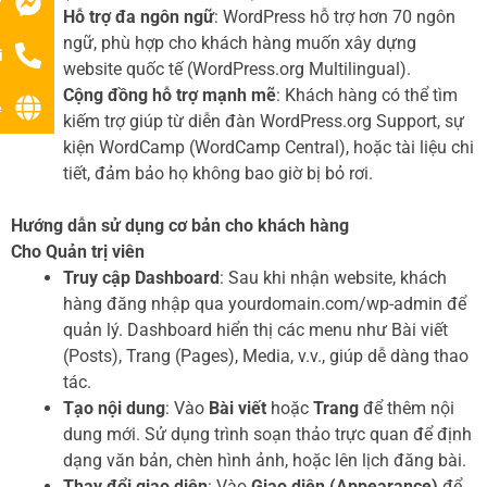
r
Hỗ trợ đa ngôn ngữ
: WordPress hỗ trợ hơn 70 ngôn
ngữ, phù hợp cho khách hàng muốn xây dựng
i
website quốc tế (WordPress.org Multilingual).
Cộng đồng hỗ trợ mạnh mẽ
: Khách hàng có thể tìm
ệ
kiếm trợ giúp từ diễn đàn WordPress.org Support, sự
kiện WordCamp (WordCamp Central), hoặc tài liệu chi
tiết, đảm bảo họ không bao giờ bị bỏ rơi.
Hướng dẫn sử dụng cơ bản cho khách hàng
Cho Quản trị viên
Truy cập Dashboard
: Sau khi nhận website, khách
hàng đăng nhập qua yourdomain.com/wp-admin để
quản lý. Dashboard hiển thị các menu như Bài viết
(Posts), Trang (Pages), Media, v.v., giúp dễ dàng thao
tác.
Tạo nội dung
: Vào
Bài viết
hoặc
Trang
để thêm nội
dung mới. Sử dụng trình soạn thảo trực quan để định
dạng văn bản, chèn hình ảnh, hoặc lên lịch đăng bài.
Thay đổi giao diện
: Vào
Giao diện (Appearance)
để