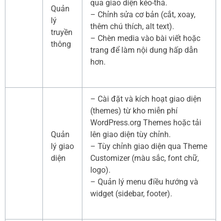
qua giao diện kéo-thả.
Quản
– Chỉnh sửa cơ bản (cắt, xoay,
lý
thêm chú thích, alt text).
truyền
– Chèn media vào bài viết hoặc
thông
trang để làm nội dung hấp dẫn
hơn.
– Cài đặt và kích hoạt giao diện
(themes) từ kho miễn phí
WordPress.org Themes hoặc tải
Quản
lên giao diện tùy chỉnh.
lý giao
– Tùy chỉnh giao diện qua Theme
diện
Customizer (màu sắc, font chữ,
logo).
– Quản lý menu điều hướng và
widget (sidebar, footer).