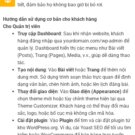
tiết, đảm bảo họ không bao giờ bị bỏ rơi.
Hướng dẫn sử dụng cơ bản cho khách hàng
Cho Quản trị viên
Truy cập Dashboard
: Sau khi nhận website, khách
hàng đăng nhập qua yourdomain.com/wp-admin để
quản lý. Dashboard hiển thị các menu như Bài viết
(Posts), Trang (Pages), Media, v.v., giúp dễ dàng thao
tác.
Tạo nội dung
: Vào
Bài viết
hoặc
Trang
để thêm nội
dung mới. Sử dụng trình soạn thảo trực quan để định
dạng văn bản, chèn hình ảnh, hoặc lên lịch đăng bài.
Thay đổi giao diện
: Vào
Giao diện (Appearance)
để
chọn theme mới hoặc tùy chỉnh theme hiện tại qua
Theme Customizer. Khách hàng có thể thay đổi màu
sắc, logo, hoặc bố cục mà không cần mã hóa.
Cài đặt plugin
: Vào
Plugin
để tìm và cài đặt plugin từ
kho WordPress.org. Ví dụ, cài Yoast SEO để tối ưu tìm
kiếm hoặc WooCommerce để bán hàng trực tuyến.