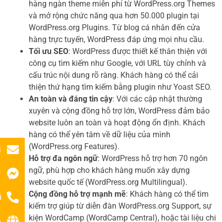
hàng ngàn theme miễn phí từ WordPress.org Themes
và mở rộng chức năng qua hơn 50.000 plugin tại
WordPress.org Plugins. Từ blog cá nhân đến cửa
hàng trực tuyến, WordPress đáp ứng mọi nhu cầu.
Tối ưu SEO
: WordPress được thiết kế thân thiện với
công cụ tìm kiếm như Google, với URL tùy chỉnh và
cấu trúc nội dung rõ ràng. Khách hàng có thể cải
thiện thứ hạng tìm kiếm bằng plugin như Yoast SEO.
An toàn và đáng tin cậy
: Với các cập nhật thường
xuyên và cộng đồng hỗ trợ lớn, WordPress đảm bảo
website luôn an toàn và hoạt động ổn định. Khách
hàng có thể yên tâm về dữ liệu của mình
(WordPress.org Features).
l
Hỗ trợ đa ngôn ngữ
: WordPress hỗ trợ hơn 70 ngôn
ngữ, phù hợp cho khách hàng muốn xây dựng
r
website quốc tế (WordPress.org Multilingual).
Cộng đồng hỗ trợ mạnh mẽ
: Khách hàng có thể tìm
i
kiếm trợ giúp từ diễn đàn WordPress.org Support, sự
kiện WordCamp (WordCamp Central), hoặc tài liệu chi
ệ