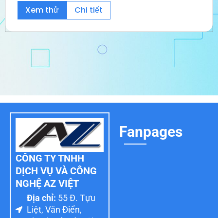
Xem thử
Chi tiết
Fanpages
CÔNG TY TNHH
DỊCH VỤ VÀ CÔNG
NGHỆ AZ VIỆT
Địa chỉ:
55 Đ. Tựu
Liệt, Văn Điển,