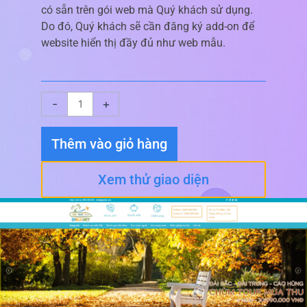
có sẵn trên gói web mà Quý khách sử dụng.
Do đó, Quý khách sẽ cần đăng ký add-on để
website hiển thị đầy đủ như web mẫu.
Giao
-
+
diện
website
Thêm vào giỏ hàng
Du
Lịch
Xem thử giao diện
01
số
lượng