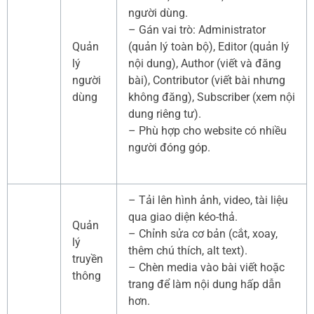
người dùng.
– Gán vai trò: Administrator
Quản
(quản lý toàn bộ), Editor (quản lý
lý
nội dung), Author (viết và đăng
người
bài), Contributor (viết bài nhưng
dùng
không đăng), Subscriber (xem nội
dung riêng tư).
– Phù hợp cho website có nhiều
người đóng góp.
– Tải lên hình ảnh, video, tài liệu
qua giao diện kéo-thả.
Quản
– Chỉnh sửa cơ bản (cắt, xoay,
lý
thêm chú thích, alt text).
truyền
– Chèn media vào bài viết hoặc
thông
trang để làm nội dung hấp dẫn
hơn.