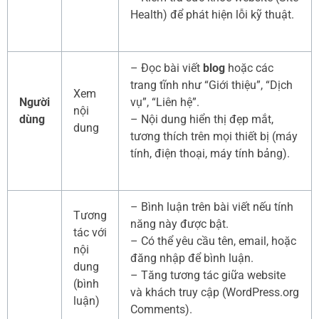
Health) để phát hiện lỗi kỹ thuật.
– Đọc bài viết
blog
hoặc các
trang tĩnh như “Giới thiệu”, “Dịch
Xem
Người
vụ”, “Liên hệ”.
nội
dùng
– Nội dung hiển thị đẹp mắt,
dung
tương thích trên mọi thiết bị (máy
tính, điện thoại, máy tính bảng).
– Bình luận trên bài viết nếu tính
Tương
năng này được bật.
tác với
– Có thể yêu cầu tên, email, hoặc
nội
đăng nhập để bình luận.
dung
– Tăng tương tác giữa website
(bình
và khách truy cập (WordPress.org
luận)
Comments).