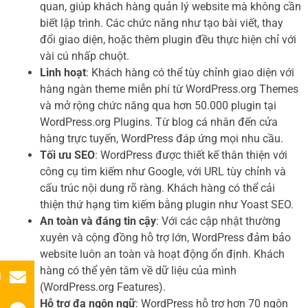
quan, giúp khách hàng quản lý website mà không cần
biết lập trình. Các chức năng như tạo bài viết, thay
đổi giao diện, hoặc thêm plugin đều thực hiện chỉ với
vài cú nhấp chuột.
Linh hoạt
: Khách hàng có thể tùy chỉnh giao diện với
hàng ngàn theme miễn phí từ WordPress.org Themes
và mở rộng chức năng qua hơn 50.000 plugin tại
WordPress.org Plugins. Từ blog cá nhân đến cửa
hàng trực tuyến, WordPress đáp ứng mọi nhu cầu.
Tối ưu SEO
: WordPress được thiết kế thân thiện với
công cụ tìm kiếm như Google, với URL tùy chỉnh và
cấu trúc nội dung rõ ràng. Khách hàng có thể cải
thiện thứ hạng tìm kiếm bằng plugin như Yoast SEO.
An toàn và đáng tin cậy
: Với các cập nhật thường
xuyên và cộng đồng hỗ trợ lớn, WordPress đảm bảo
website luôn an toàn và hoạt động ổn định. Khách
hàng có thể yên tâm về dữ liệu của mình
l
(WordPress.org Features).
Hỗ trợ đa ngôn ngữ
: WordPress hỗ trợ hơn 70 ngôn