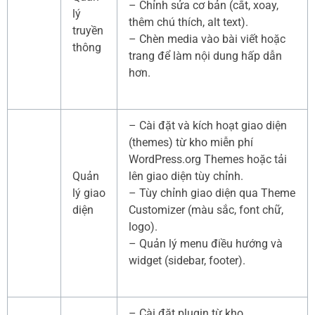
– Chỉnh sửa cơ bản (cắt, xoay,
lý
thêm chú thích, alt text).
truyền
– Chèn media vào bài viết hoặc
thông
trang để làm nội dung hấp dẫn
hơn.
– Cài đặt và kích hoạt giao diện
(themes) từ kho miễn phí
WordPress.org Themes hoặc tải
Quản
lên giao diện tùy chỉnh.
lý giao
– Tùy chỉnh giao diện qua Theme
diện
Customizer (màu sắc, font chữ,
logo).
– Quản lý menu điều hướng và
widget (sidebar, footer).
– Cài đặt plugin từ kho