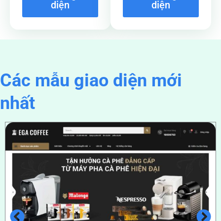
diện
diện
Các mẫu giao diện mới
nhất