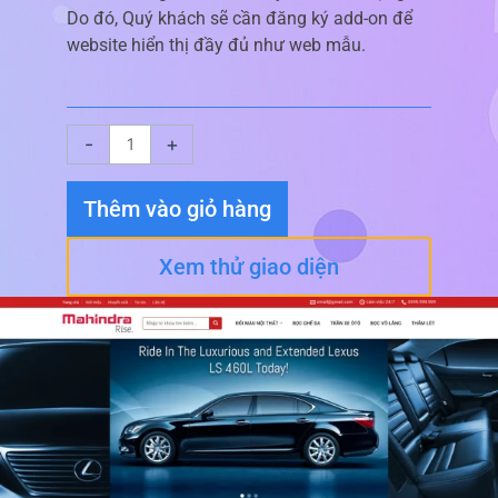
Do đó, Quý khách sẽ cần đăng ký add-on để
website hiển thị đầy đủ như web mẫu.
Giao
-
+
diện
website
Thêm vào giỏ hàng
Đồ
Chơi
Xem thử giao diện
Xe
02
số
lượng