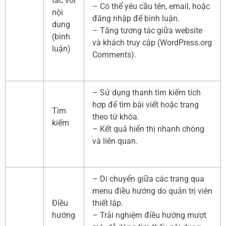
tác với
– Có thể yêu cầu tên, email, hoặc
nội
đăng nhập để bình luận.
dung
– Tăng tương tác giữa website
(bình
và khách truy cập (WordPress.org
luận)
Comments).
– Sử dụng thanh tìm kiếm tích
hợp để tìm bài viết hoặc trang
Tìm
theo từ khóa.
kiếm
– Kết quả hiển thị nhanh chóng
và liên quan.
– Di chuyển giữa các trang qua
menu điều hướng do quản trị viên
Điều
thiết lập.
hướng
– Trải nghiệm điều hướng mượt