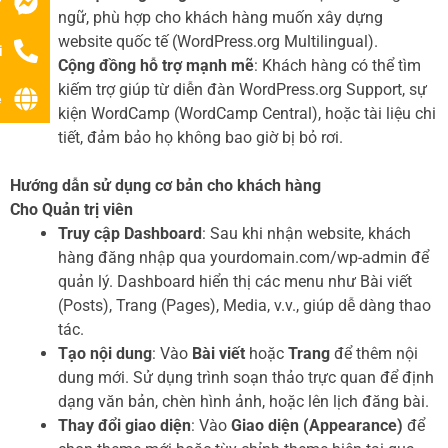
r
ngữ, phù hợp cho khách hàng muốn xây dựng
website quốc tế (WordPress.org Multilingual).
i
Cộng đồng hỗ trợ mạnh mẽ
: Khách hàng có thể tìm
kiếm trợ giúp từ diễn đàn WordPress.org Support, sự
ệ
kiện WordCamp (WordCamp Central), hoặc tài liệu chi
tiết, đảm bảo họ không bao giờ bị bỏ rơi.
Hướng dẫn sử dụng cơ bản cho khách hàng
Cho Quản trị viên
Truy cập Dashboard
: Sau khi nhận website, khách
hàng đăng nhập qua yourdomain.com/wp-admin để
quản lý. Dashboard hiển thị các menu như Bài viết
(Posts), Trang (Pages), Media, v.v., giúp dễ dàng thao
tác.
Tạo nội dung
: Vào
Bài viết
hoặc
Trang
để thêm nội
dung mới. Sử dụng trình soạn thảo trực quan để định
dạng văn bản, chèn hình ảnh, hoặc lên lịch đăng bài.
Thay đổi giao diện
: Vào
Giao diện (Appearance)
để