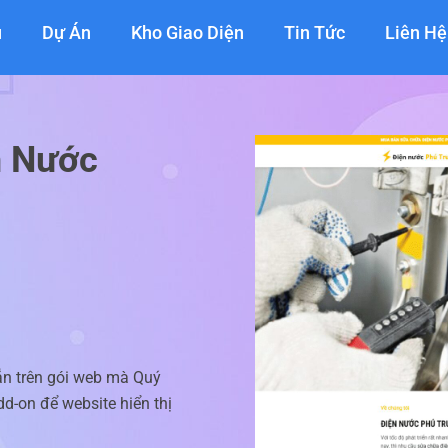
ụ
Dự Án
Kho Giao Diện
Tin Tức
Liên Hệ
n Nước
ẵn trên gói web mà Quý
d-on để website hiển thị