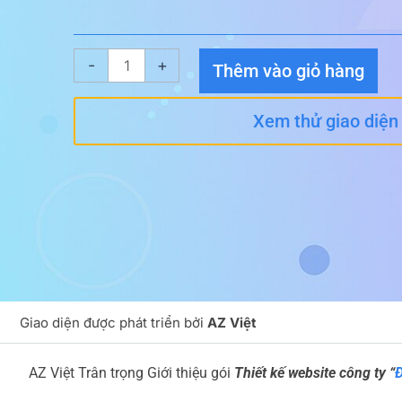
Giao
-
+
Thêm vào giỏ hàng
diện
website
Xem thử giao diện
Điện
Nước
số
lượng
Giao diện được phát triển bởi
AZ Việt
AZ Việt Trân trọng Giới thiệu gói
Thiết kế website công ty “
Đ