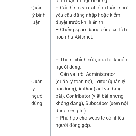
bình luận từ người dùng.
Quản
– Cấu hình cài đặt bình luận, như
lý bình
yêu cầu đăng nhập hoặc kiểm
luận
duyệt trước khi hiển thị.
– Chống spam bằng công cụ tích
hợp như Akismet.
– Thêm, chỉnh sửa, xóa tài khoản
người dùng.
– Gán vai trò: Administrator
Quản
(quản lý toàn bộ), Editor (quản lý
lý
nội dung), Author (viết và đăng
người
bài), Contributor (viết bài nhưng
dùng
không đăng), Subscriber (xem nội
dung riêng tư).
– Phù hợp cho website có nhiều
người đóng góp.