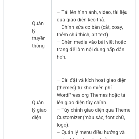
– Tải lên hình ảnh, video, tài liệu
qua giao diện kéo-thả.
Quản
– Chỉnh sửa cơ bản (cắt, xoay,
lý
thêm chú thích, alt text).
truyền
– Chèn media vào bài viết hoặc
thông
trang để làm nội dung hấp dẫn
hơn.
– Cài đặt và kích hoạt giao diện
(themes) từ kho miễn phí
WordPress.org Themes hoặc tải
Quản
lên giao diện tùy chỉnh.
lý giao
– Tùy chỉnh giao diện qua Theme
diện
Customizer (màu sắc, font chữ,
logo).
– Quản lý menu điều hướng và