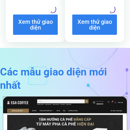
Xem thử giao
Xem thử giao
diện
diện
Các mẫu giao diện mới
nhất