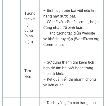
– Bình luận trên bài viết nếu tính
Tương
năng này được bật.
tác với
– Có thể yêu cầu tên, email, hoặc
nội
đăng nhập để bình luận.
dung
– Tăng tương tác giữa website
(bình
và khách truy cập (WordPress.org
luận)
Comments).
– Sử dụng thanh tìm kiếm tích
hợp để tìm bài viết hoặc trang
Tìm
theo từ khóa.
kiếm
– Kết quả hiển thị nhanh chóng
và liên quan.
– Di chuyển giữa các trang qua