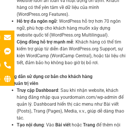
website luôn an toàn và hoạt động ổn định. Khách
hàng có thể yên tâm về dữ liệu của mình
(WordPress.org Features).
Hỗ trợ đa ngôn ngữ
: WordPress hỗ trợ hơn 70 ngôn
ngữ, phù hợp cho khách hàng muốn xây dựng
website quốc tế (WordPress.org Multilingual).
l
Cộng đồng hỗ trợ mạnh mẽ
: Khách hàng có thể tìm
kiếm trợ giúp từ diễn đàn WordPress.org Support, sự
r
kiện WordCamp (WordCamp Central), hoặc tài liệu chi
tiết, đảm bảo họ không bao giờ bị bỏ rơi.
i
Hướng dẫn sử dụng cơ bản cho khách hàng
ệ
Cho Quản trị viên
Truy cập Dashboard
: Sau khi nhận website, khách
hàng đăng nhập qua yourdomain.com/wp-admin để
quản lý. Dashboard hiển thị các menu như Bài viết
(Posts), Trang (Pages), Media, v.v., giúp dễ dàng thao
tác.
Tạo nội dung
: Vào
Bài viết
hoặc
Trang
để thêm nội