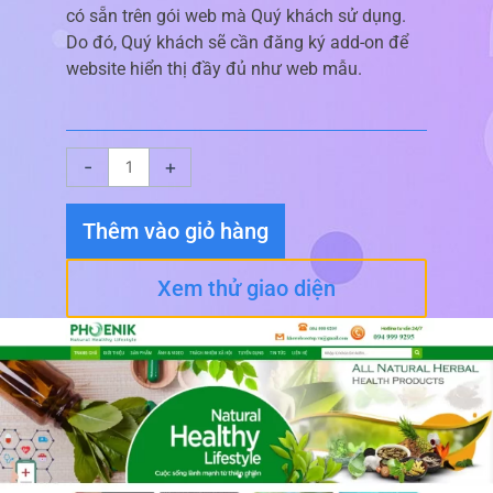
có sẵn trên gói web mà Quý khách sử dụng.
Do đó, Quý khách sẽ cần đăng ký add-on để
website hiển thị đầy đủ như web mẫu.
Giao
-
+
diện
website
Thêm vào giỏ hàng
Công
Ty
Xem thử giao diện
số
lượng