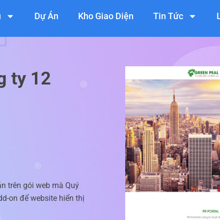
ụ
Dự Án
Kho Giao Diện
Tin Tức
g ty 12
ẵn trên gói web mà Quý
d-on để website hiển thị