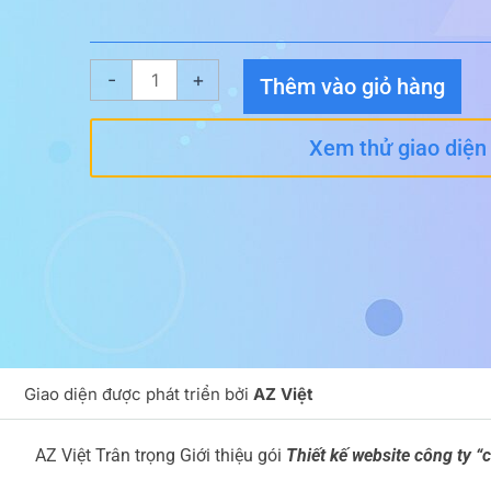
Giao
-
+
Thêm vào giỏ hàng
diện
website
Xem thử giao diện
Công
ty
12
số
lượng
Giao diện được phát triển bởi
AZ Việt
AZ Việt Trân trọng Giới thiệu gói
Thiết kế website công ty “