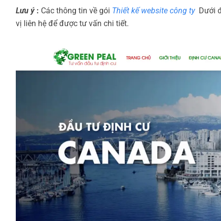
Lưu ý
:
Các thông tin về gói
Thiết kế website công ty
Dưới đ
vị liên hệ để được tư vấn chi tiết.