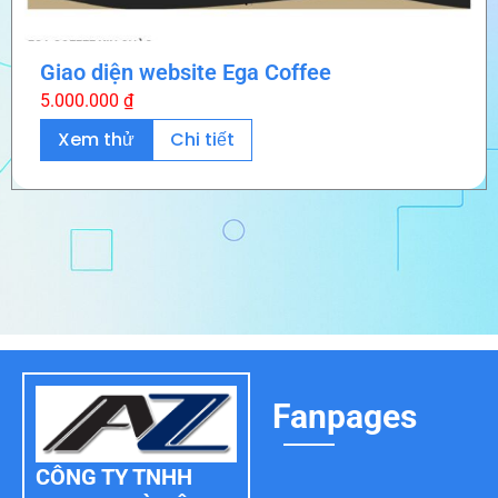
Giao diện website Ega Coffee
5.000.000
₫
Xem thử
Chi tiết
Fanpages
CÔNG TY TNHH