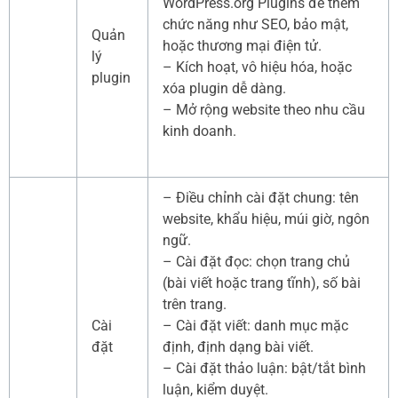
WordPress.org Plugins để thêm
chức năng như SEO, bảo mật,
Quản
hoặc thương mại điện tử.
lý
– Kích hoạt, vô hiệu hóa, hoặc
plugin
xóa plugin dễ dàng.
– Mở rộng website theo nhu cầu
kinh doanh.
– Điều chỉnh cài đặt chung: tên
website, khẩu hiệu, múi giờ, ngôn
ngữ.
– Cài đặt đọc: chọn trang chủ
(bài viết hoặc trang tĩnh), số bài
trên trang.
Cài
– Cài đặt viết: danh mục mặc
đặt
định, định dạng bài viết.
– Cài đặt thảo luận: bật/tắt bình
luận, kiểm duyệt.