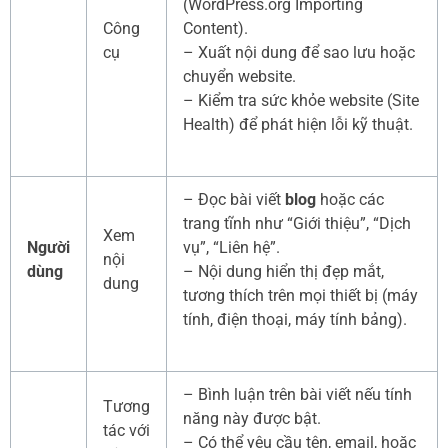
(WordPress.org Importing
Công
Content).
cụ
– Xuất nội dung để sao lưu hoặc
chuyển website.
– Kiểm tra sức khỏe website (Site
Health) để phát hiện lỗi kỹ thuật.
– Đọc bài viết
blog
hoặc các
trang tĩnh như “Giới thiệu”, “Dịch
Xem
Người
vụ”, “Liên hệ”.
nội
dùng
– Nội dung hiển thị đẹp mắt,
dung
tương thích trên mọi thiết bị (máy
tính, điện thoại, máy tính bảng).
– Bình luận trên bài viết nếu tính
Tương
năng này được bật.
tác với
– Có thể yêu cầu tên, email, hoặc