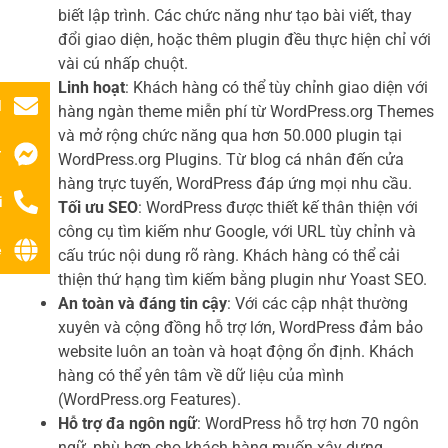
biết lập trình. Các chức năng như tạo bài viết, thay
đổi giao diện, hoặc thêm plugin đều thực hiện chỉ với
vài cú nhấp chuột.
Linh hoạt
: Khách hàng có thể tùy chỉnh giao diện với
l
hàng ngàn theme miễn phí từ WordPress.org Themes
và mở rộng chức năng qua hơn 50.000 plugin tại
r
WordPress.org Plugins. Từ blog cá nhân đến cửa
hàng trực tuyến, WordPress đáp ứng mọi nhu cầu.
i
Tối ưu SEO
: WordPress được thiết kế thân thiện với
công cụ tìm kiếm như Google, với URL tùy chỉnh và
ệ
cấu trúc nội dung rõ ràng. Khách hàng có thể cải
thiện thứ hạng tìm kiếm bằng plugin như Yoast SEO.
An toàn và đáng tin cậy
: Với các cập nhật thường
xuyên và cộng đồng hỗ trợ lớn, WordPress đảm bảo
website luôn an toàn và hoạt động ổn định. Khách
hàng có thể yên tâm về dữ liệu của mình
(WordPress.org Features).
Hỗ trợ đa ngôn ngữ
: WordPress hỗ trợ hơn 70 ngôn
ngữ, phù hợp cho khách hàng muốn xây dựng