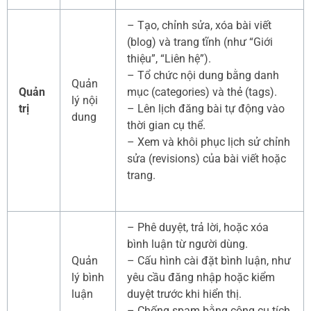
– Tạo, chỉnh sửa, xóa bài viết
(blog) và trang tĩnh (như “Giới
thiệu”, “Liên hệ”).
– Tổ chức nội dung bằng danh
Quản
Quản
mục (categories) và thẻ (tags).
lý nội
trị
– Lên lịch đăng bài tự động vào
dung
thời gian cụ thể.
– Xem và khôi phục lịch sử chỉnh
sửa (revisions) của bài viết hoặc
trang.
– Phê duyệt, trả lời, hoặc xóa
bình luận từ người dùng.
Quản
– Cấu hình cài đặt bình luận, như
lý bình
yêu cầu đăng nhập hoặc kiểm
luận
duyệt trước khi hiển thị.
– Chống spam bằng công cụ tích