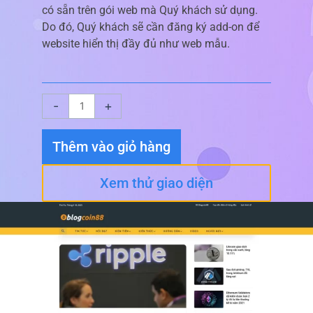
có sẵn trên gói web mà Quý khách sử dụng.
Do đó, Quý khách sẽ cần đăng ký add-on để
website hiển thị đầy đủ như web mẫu.
Giao
-
+
diện
website
Thêm vào giỏ hàng
Blogcoin
01
Xem thử giao diện
số
lượng