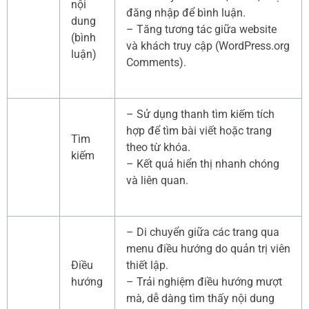
nội
đăng nhập để bình luận.
dung
– Tăng tương tác giữa website
(bình
và khách truy cập (WordPress.org
luận)
Comments).
– Sử dụng thanh tìm kiếm tích
hợp để tìm bài viết hoặc trang
Tìm
theo từ khóa.
kiếm
– Kết quả hiển thị nhanh chóng
và liên quan.
– Di chuyển giữa các trang qua
menu điều hướng do quản trị viên
Điều
thiết lập.
hướng
– Trải nghiệm điều hướng mượt
mà, dễ dàng tìm thấy nội dung