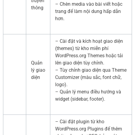
truyền
– Chèn media vào bài viết hoặc
thông
trang để làm nội dung hấp dẫn
hơn.
– Cài đặt và kích hoạt giao diện
(themes) từ kho miễn phí
WordPress.org Themes hoặc tải
Quản
lên giao diện tùy chỉnh.
lý giao
– Tùy chỉnh giao diện qua Theme
diện
Customizer (màu sắc, font chữ,
logo).
– Quản lý menu điều hướng và
widget (sidebar, footer).
– Cài đặt plugin từ kho
WordPress.org Plugins để thêm