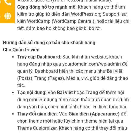
i
Cộng đồng hỗ trợ mạnh mẽ
: Khách hàng có thể tìm
kiếm trợ giúp từ diễn đàn WordPress.org Support, sự
ệ
kiện WordCamp (WordCamp Central), hoặc tài liệu chi
tiết, đảm bảo họ không bao giờ bị bỏ rơi.
Hướng dẫn sử dụng cơ bản cho khách hàng
Cho Quản trị viên
Truy cập Dashboard
: Sau khi nhận website, khách
hàng đăng nhập qua yourdomain.com/wp-admin để
quản lý. Dashboard hiển thị các menu như Bài viết
(Posts), Trang (Pages), Media, v.v., giúp dễ dàng thao
tác.
Tạo nội dung
: Vào
Bài viết
hoặc
Trang
để thêm nội
dung mới. Sử dụng trình soạn thảo trực quan để định
dạng văn bản, chèn hình ảnh, hoặc lên lịch đăng bài.
Thay đổi giao diện
: Vào
Giao diện (Appearance)
để
chọn theme mới hoặc tùy chỉnh theme hiện tại qua
Theme Customizer. Khách hàng có thể thay đổi màu