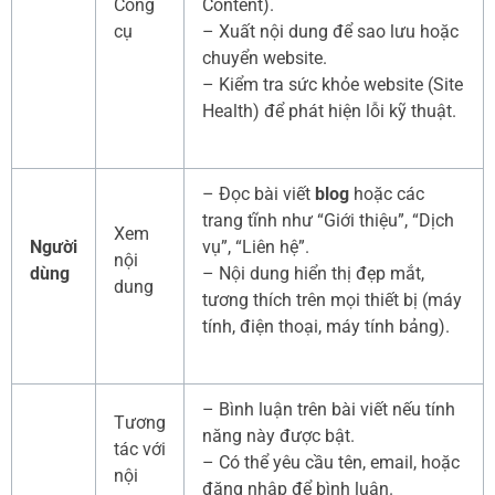
Công
Content).
cụ
– Xuất nội dung để sao lưu hoặc
chuyển website.
– Kiểm tra sức khỏe website (Site
Health) để phát hiện lỗi kỹ thuật.
– Đọc bài viết
blog
hoặc các
trang tĩnh như “Giới thiệu”, “Dịch
Xem
Người
vụ”, “Liên hệ”.
nội
dùng
– Nội dung hiển thị đẹp mắt,
dung
tương thích trên mọi thiết bị (máy
tính, điện thoại, máy tính bảng).
– Bình luận trên bài viết nếu tính
Tương
năng này được bật.
tác với
– Có thể yêu cầu tên, email, hoặc
nội
đăng nhập để bình luận.