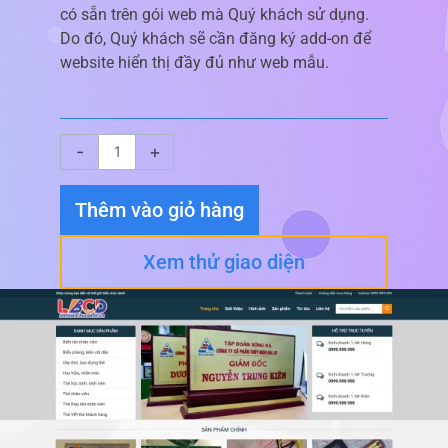
có sẵn trên gói web mà Quý khách sử dụng.
Do đó, Quý khách sẽ cần đăng ký add-on để
website hiển thị đầy đủ như web mẫu.
Giao
-
+
diện
website
Thêm vào giỏ hàng
Biển
Chức
Xem thử giao diện
Danh
số
lượng