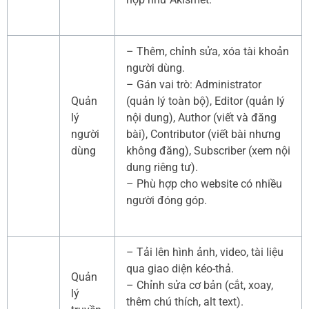
– Thêm, chỉnh sửa, xóa tài khoản
người dùng.
– Gán vai trò: Administrator
Quản
(quản lý toàn bộ), Editor (quản lý
lý
nội dung), Author (viết và đăng
người
bài), Contributor (viết bài nhưng
dùng
không đăng), Subscriber (xem nội
dung riêng tư).
– Phù hợp cho website có nhiều
người đóng góp.
– Tải lên hình ảnh, video, tài liệu
qua giao diện kéo-thả.
Quản
– Chỉnh sửa cơ bản (cắt, xoay,
lý
thêm chú thích, alt text).