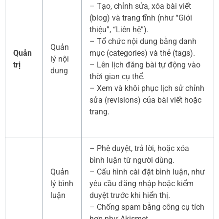
– Tạo, chỉnh sửa, xóa bài viết
(blog) và trang tĩnh (như “Giới
thiệu”, “Liên hệ”).
– Tổ chức nội dung bằng danh
Quản
Quản
mục (categories) và thẻ (tags).
lý nội
trị
– Lên lịch đăng bài tự động vào
dung
thời gian cụ thể.
– Xem và khôi phục lịch sử chỉnh
sửa (revisions) của bài viết hoặc
trang.
– Phê duyệt, trả lời, hoặc xóa
bình luận từ người dùng.
Quản
– Cấu hình cài đặt bình luận, như
lý bình
yêu cầu đăng nhập hoặc kiểm
luận
duyệt trước khi hiển thị.
– Chống spam bằng công cụ tích
hợp như Akismet.