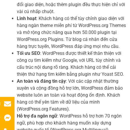
đổi giao diện, hoặc thêm plugin đều thực hiện chỉ với
vài cú nhấp chuột.
Linh hoạt
: Khách hàng có thể tùy chỉnh giao diện với
hàng ngàn theme miễn phí từ WordPress.org Themes
và mở rộng chức năng qua hơn 50.000 plugin tại
WordPress.org Plugins. Từ blog cá nhân đến cửa
hàng trực tuyến, WordPress đáp ứng mọi nhu cầu.
Tối ưu SEO
: WordPress được thiết kế thân thiện với
công cụ tìm kiếm như Google, với URL tùy chỉnh và
cấu trúc nội dung rõ ràng. Khách hàng có thể cải
thiện thứ hạng tìm kiếm bằng plugin như Yoast SEO.
An toàn và đáng tin cậy
: Với các cập nhật thường
xuyên và cộng đồng hỗ trợ lớn, WordPress đảm bảo
website luôn an toàn và hoạt động ổn định. Khách
hàng có thể yên tâm về dữ liệu của mình
l
(WordPress.org Features).
Hỗ trợ đa ngôn ngữ
: WordPress hỗ trợ hơn 70 ngôn
r
ngữ, phù hợp cho khách hàng muốn xây dựng
website quốc tế (WordPress.org Multilingual).