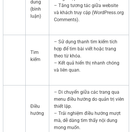
dung
– Tăng tương tác giữa website
(bình
và khách truy cập (WordPress.org
luận)
Comments).
– Sử dụng thanh tìm kiếm tích
hợp để tìm bài viết hoặc trang
Tìm
theo từ khóa.
kiếm
– Kết quả hiển thị nhanh chóng
và liên quan.
– Di chuyển giữa các trang qua
menu điều hướng do quản trị viên
Điều
thiết lập.
hướng
– Trải nghiệm điều hướng mượt
mà, dễ dàng tìm thấy nội dung
mong muốn.