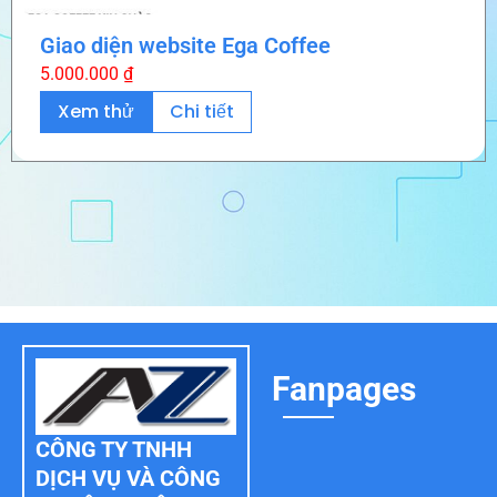
Giao diện website Ega Coffee
5.000.000
₫
Xem thử
Chi tiết
Fanpages
CÔNG TY TNHH
DỊCH VỤ VÀ CÔNG