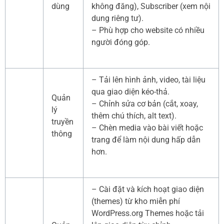
dùng
không đăng), Subscriber (xem nội
dung riêng tư).
– Phù hợp cho website có nhiều
người đóng góp.
– Tải lên hình ảnh, video, tài liệu
qua giao diện kéo-thả.
Quản
– Chỉnh sửa cơ bản (cắt, xoay,
lý
thêm chú thích, alt text).
truyền
– Chèn media vào bài viết hoặc
thông
trang để làm nội dung hấp dẫn
hơn.
– Cài đặt và kích hoạt giao diện
(themes) từ kho miễn phí
WordPress.org Themes hoặc tải