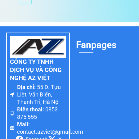
Fanpages
CÔNG TY TNHH
DỊCH VỤ VÀ CÔNG
NGHỆ AZ VIỆT
Địa chỉ:
55 Đ. Tựu
Liệt, Văn Điển,
Thanh Trì, Hà Nội
Điện thoại:
0853
875 555
Mail:
contact.azviet@gmail.com