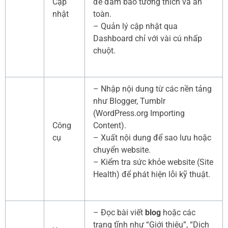
Cập
để đảm bảo tương thích và an
nhật
toàn.
– Quản lý cập nhật qua
Dashboard chỉ với vài cú nhấp
chuột.
– Nhập nội dung từ các nền tảng
như Blogger, Tumblr
(WordPress.org Importing
Công
Content).
cụ
– Xuất nội dung để sao lưu hoặc
chuyển website.
– Kiểm tra sức khỏe website (Site
Health) để phát hiện lỗi kỹ thuật.
– Đọc bài viết
blog
hoặc các
trang tĩnh như “Giới thiệu”, “Dịch