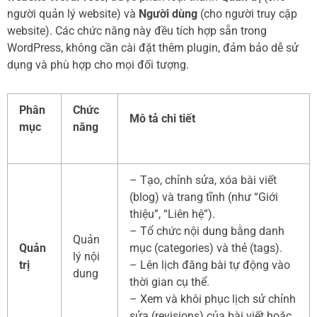
người quản lý website) và
Người dùng
(cho người truy cập
website). Các chức năng này đều tích hợp sẵn trong
WordPress, không cần cài đặt thêm plugin, đảm bảo dễ sử
dụng và phù hợp cho mọi đối tượng.
Phân
Chức
Mô tả chi tiết
mục
năng
– Tạo, chỉnh sửa, xóa bài viết
(blog) và trang tĩnh (như “Giới
thiệu”, “Liên hệ”).
– Tổ chức nội dung bằng danh
Quản
Quản
mục (categories) và thẻ (tags).
lý nội
trị
– Lên lịch đăng bài tự động vào
dung
thời gian cụ thể.
– Xem và khôi phục lịch sử chỉnh
sửa (revisions) của bài viết hoặc