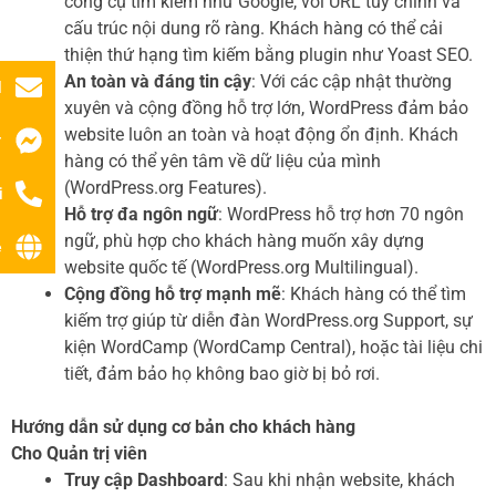
công cụ tìm kiếm như Google, với URL tùy chỉnh và
cấu trúc nội dung rõ ràng. Khách hàng có thể cải
thiện thứ hạng tìm kiếm bằng plugin như Yoast SEO.
An toàn và đáng tin cậy
: Với các cập nhật thường
l
xuyên và cộng đồng hỗ trợ lớn, WordPress đảm bảo
website luôn an toàn và hoạt động ổn định. Khách
r
hàng có thể yên tâm về dữ liệu của mình
(WordPress.org Features).
i
Hỗ trợ đa ngôn ngữ
: WordPress hỗ trợ hơn 70 ngôn
ngữ, phù hợp cho khách hàng muốn xây dựng
ệ
website quốc tế (WordPress.org Multilingual).
Cộng đồng hỗ trợ mạnh mẽ
: Khách hàng có thể tìm
kiếm trợ giúp từ diễn đàn WordPress.org Support, sự
kiện WordCamp (WordCamp Central), hoặc tài liệu chi
tiết, đảm bảo họ không bao giờ bị bỏ rơi.
Hướng dẫn sử dụng cơ bản cho khách hàng
Cho Quản trị viên
Truy cập Dashboard
: Sau khi nhận website, khách