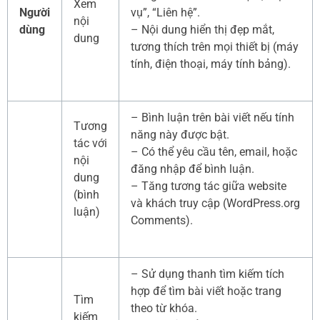
Xem
Người
vụ”, “Liên hệ”.
nội
dùng
– Nội dung hiển thị đẹp mắt,
dung
tương thích trên mọi thiết bị (máy
tính, điện thoại, máy tính bảng).
– Bình luận trên bài viết nếu tính
Tương
năng này được bật.
tác với
– Có thể yêu cầu tên, email, hoặc
nội
đăng nhập để bình luận.
dung
– Tăng tương tác giữa website
(bình
và khách truy cập (WordPress.org
luận)
Comments).
– Sử dụng thanh tìm kiếm tích
hợp để tìm bài viết hoặc trang
Tìm
theo từ khóa.
kiếm