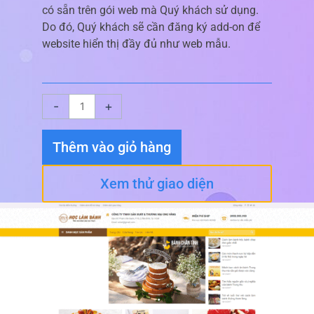
có sẵn trên gói web mà Quý khách sử dụng.
Do đó, Quý khách sẽ cần đăng ký add-on để
website hiển thị đầy đủ như web mẫu.
Giao
-
+
diện
website
Thêm vào giỏ hàng
Bánh
Ngọt
Xem thử giao diện
số
lượng