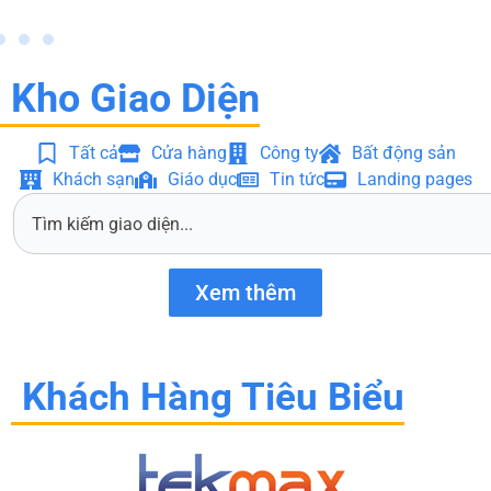
Kho Giao Diện
Tất cả
Cửa hàng
Công ty
Bất động sản
Khách sạn
Giáo dục
Tin tức
Landing pages
S
e
a
r
Xem thêm
c
h
Khách Hàng Tiêu Biểu