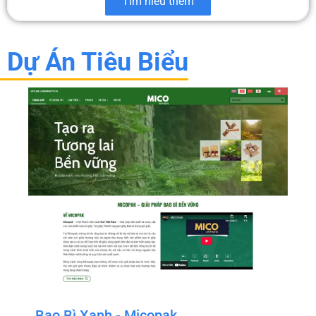
Tìm hiểu thêm
Dự Án Tiêu Biểu
Bao Bì Xanh - Micopak