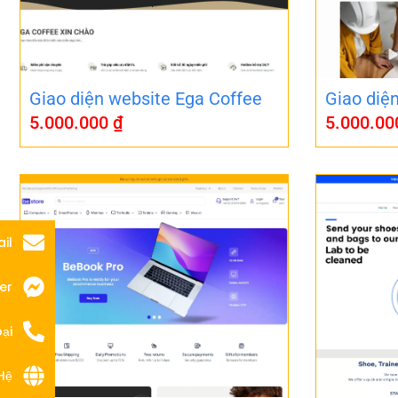
Giao diện website Ega Coffee
Giao diệ
5.000.000
₫
5.000.0
il
er
ại
Hệ