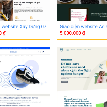
n website Xây Dựng 07
Giao diện website Asi
00
₫
5.000.000
₫