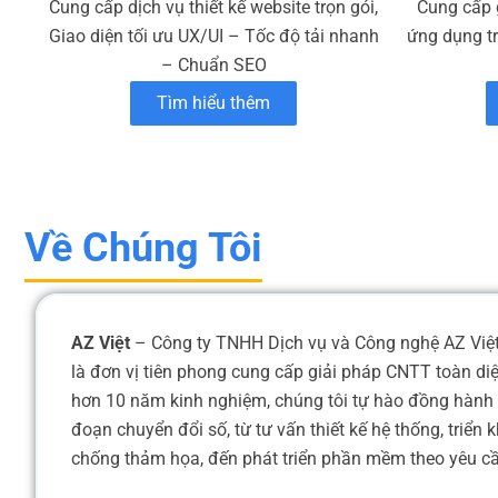
Cung cấp dịch vụ thiết kế website trọn gói,
Cung cấp 
Giao diện tối ưu UX/UI – Tốc độ tải nhanh
ứng dụng t
– Chuẩn SEO
Tìm hiểu thêm
Về Chúng Tôi
AZ Việt
– Công ty TNHH Dịch vụ và Công nghệ AZ Việt,
là đơn vị tiên phong cung cấp giải pháp CNTT toàn di
hơn 10 năm kinh nghiệm, chúng tôi tự hào đồng hành 
đoạn chuyển đổi số, từ tư vấn thiết kế hệ thống, triển
chống thảm họa, đến phát triển phần mềm theo yêu cầu