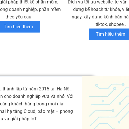
giải pháp thiết kế phần mềm,
Dịch vụ tối ưu website, tư vấn
rong doanh nghiệp, phần mềm
dựng kế hoạch từ khóa, viế
theo yêu cầu
ngày, xây dựng kênh bán hàn
tiktok, shopee..
Tìm hiểu thêm
Tìm hiểu thêm
 thành lập từ năm 2015 tại Hà Nội,
ện cho doanh nghiệp vừa và nhỏ. Với
cùng khách hàng trong mọi giai
 khai hạ tầng Cloud, bảo mật – phòng
 và giải pháp IoT.