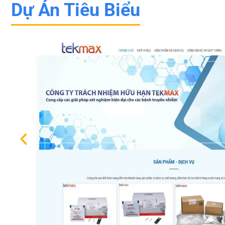
Dự Án Tiêu Biểu
LC
nẹp
 tôn
 cao,
t
iá