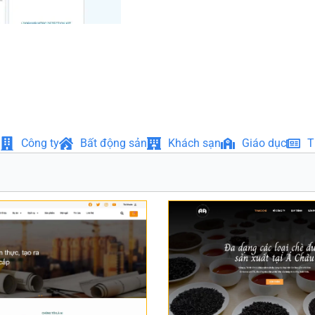
Công ty
Bất động sản
Khách sạn
Giáo dục
T