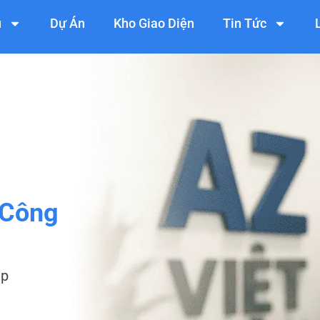
ụ
Dự Án
Kho Giao Diện
Tin Tức
 Công
ệp