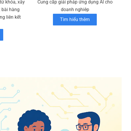
 từ khóa, xây
Cung cấp giải pháp ứng dụng AI cho
t bài hàng
doanh nghiêp
g liên kết
Tìm hiểu thêm