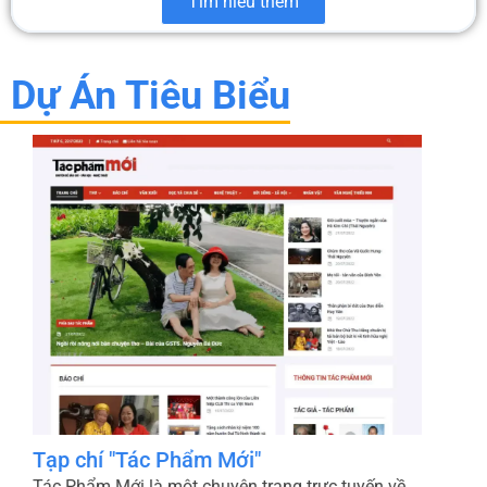
Tìm hiểu thêm
Dự Án Tiêu Biểu
Bao Bì Xanh - Micopak
Micopak.vn là website chính thức của Công ty Cổ
phần Micopak – thành viên của HLC Việt Nam –
chuyên cung cấp các giải pháp bao bì giấy bền
vững như túi giấy, thanh nẹp góc, bao bì đóng
gói và bao bì thương mại điện tử. Trang chủ “Về
Micopak” giới thiệu tôn chỉ kết hợp công nghệ
hiện đại với tinh thần sáng tạo để tạo ra sản
phẩm chất lượng cao, đồng thời ưu tiên sử dụng
nguyên liệu thân thiện với môi trường và quy
trình sản xuất xanh Micopak.
Bên cạnh danh mục sản phẩm đa dạng, Micopak