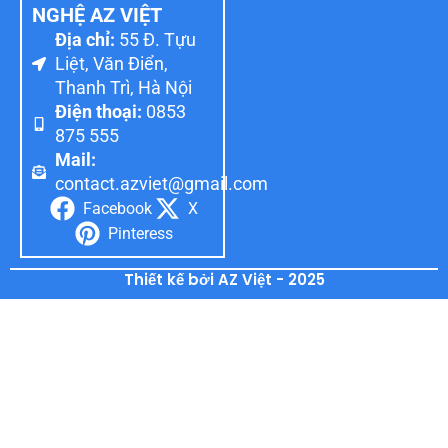
NGHỆ AZ VIỆT
Địa chỉ:
55 Đ. Tựu
Liệt, Văn Điển,
Thanh Trì, Hà Nội
Điện thoại:
0853
875 555
Mail:
contact.azviet@gmail.com
Facebook
X
Pinteress
Thiết kế bởi AZ Việt - 2025