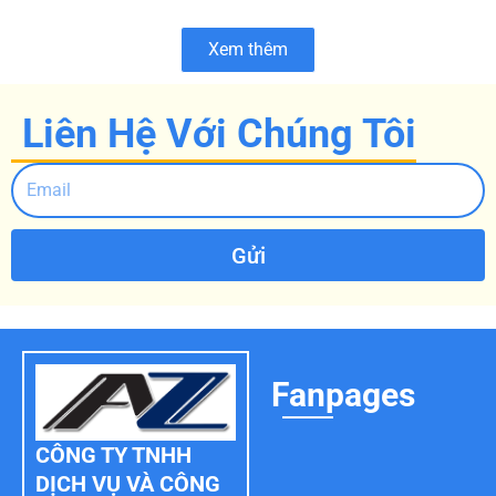
Xem thêm
Liên Hệ Với Chúng Tôi
Gửi
Fanpages
CÔNG TY TNHH
DỊCH VỤ VÀ CÔNG