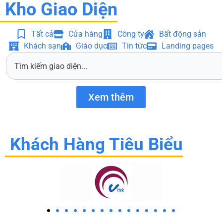
Kho Giao Diện
Tất cả
Cửa hàng
Công ty
Bất động sản
Khách sạn
Giáo dục
Tin tức
Landing pages
S
e
a
r
Xem thêm
c
h
Khách Hàng Tiêu Biểu