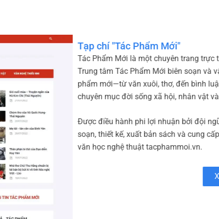
Bao Bì Xanh - Micopak
Micopak.vn là website chính thức củ
Việt Nam – chuyên cung cấp các giải 
góc, bao bì đóng gói và bao bì thương
chỉ kết hợp công nghệ hiện đại với ti
đồng thời ưu tiên sử dụng nguyên liệu
xanh Micopak.
Bên cạnh danh mục sản phẩm đa dạn
thành cạnh tranh nhờ dây chuyền tự