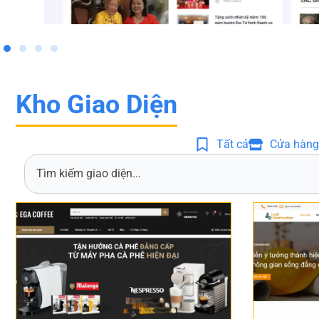
Kho Giao Diện
Tất cả
Cửa hàng
S
e
a
r
c
h