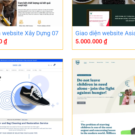
n website Xây Dựng 07
Giao diện website Asi
00
₫
5.000.000
₫