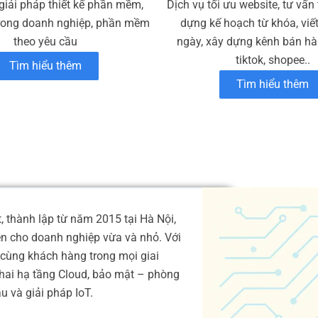
giải pháp thiết kế phần mềm,
Dịch vụ tối ưu website, tư vấn
rong doanh nghiệp, phần mềm
dựng kế hoạch từ khóa, viế
theo yêu cầu
ngày, xây dựng kênh bán hàn
tiktok, shopee..
Tìm hiểu thêm
Tìm hiểu thêm
 thành lập từ năm 2015 tại Hà Nội,
ện cho doanh nghiệp vừa và nhỏ. Với
cùng khách hàng trong mọi giai
 khai hạ tầng Cloud, bảo mật – phòng
 và giải pháp IoT.