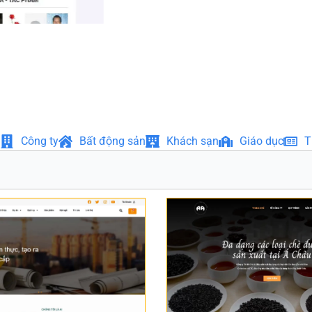
Công ty
Bất động sản
Khách sạn
Giáo dục
T