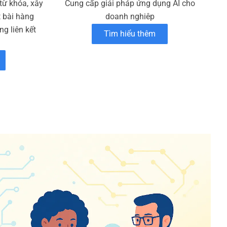
 từ khóa, xây
Cung cấp giải pháp ứng dụng AI cho
t bài hàng
doanh nghiêp
g liên kết
Tìm hiểu thêm