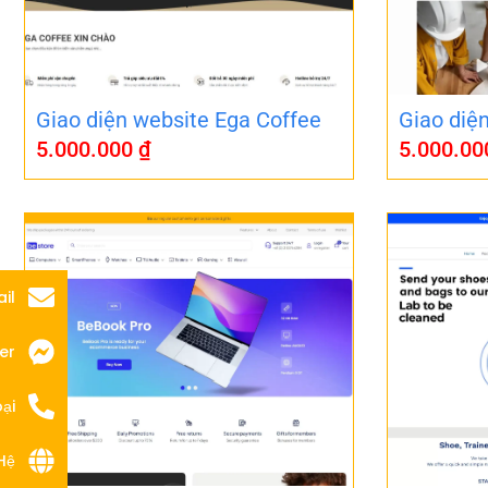
Giao diện website Ega Coffee
Giao diệ
5.000.000
₫
5.000.0
il
er
ại
Hệ