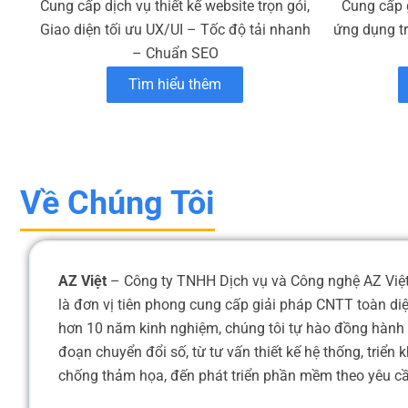
Cung cấp dịch vụ thiết kế website trọn gói,
Cung cấp 
Giao diện tối ưu UX/UI – Tốc độ tải nhanh
ứng dụng t
– Chuẩn SEO
Tìm hiểu thêm
Về Chúng Tôi
AZ Việt
– Công ty TNHH Dịch vụ và Công nghệ AZ Việt,
là đơn vị tiên phong cung cấp giải pháp CNTT toàn di
hơn 10 năm kinh nghiệm, chúng tôi tự hào đồng hành 
đoạn chuyển đổi số, từ tư vấn thiết kế hệ thống, triển
chống thảm họa, đến phát triển phần mềm theo yêu cầu