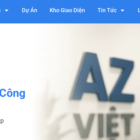
ụ
Dự Án
Kho Giao Diện
Tin Tức
 Công
ệp