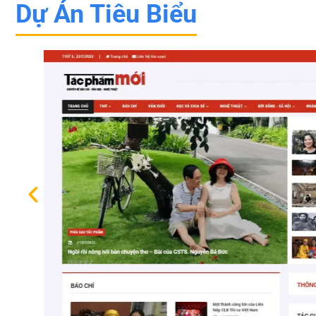
Dự Án Tiêu Biểu
ác
.
biên
yêu