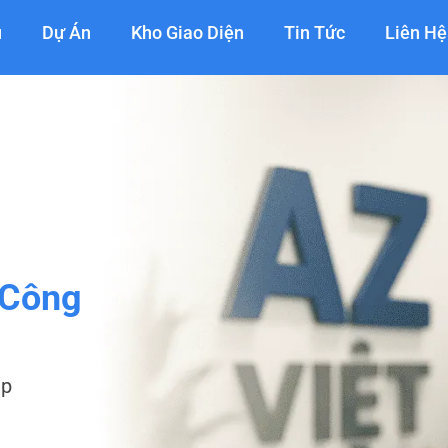
ụ
Dự Án
Kho Giao Diện
Tin Tức
Liên Hệ
 Công
ệp