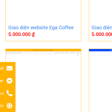
Giao diện website Ega Coffee
Giao diệ
5.000.000
₫
5.000.0
il
er
ại
Hệ