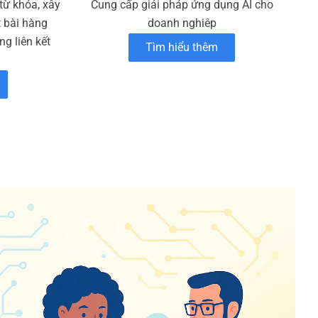
 từ khóa, xây
Cung cấp giải pháp ứng dụng AI cho
t bài hàng
doanh nghiêp
g liên kết
Tìm hiểu thêm