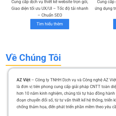
Cung cấp dịch vụ thiết kế website trọn gói,
Cung cấp 
Giao diện tối ưu UX/UI – Tốc độ tải nhanh
ứng dụng t
– Chuẩn SEO
Tìm hiểu thêm
Về Chúng Tôi
AZ Việt
– Công ty TNHH Dịch vụ và Công nghệ AZ Việt,
là đơn vị tiên phong cung cấp giải pháp CNTT toàn di
hơn 10 năm kinh nghiệm, chúng tôi tự hào đồng hành 
đoạn chuyển đổi số, từ tư vấn thiết kế hệ thống, triển
chống thảm họa, đến phát triển phần mềm theo yêu cầu