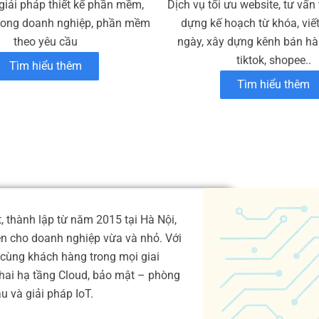
giải pháp thiết kế phần mềm,
Dịch vụ tối ưu website, tư vấn
rong doanh nghiệp, phần mềm
dựng kế hoạch từ khóa, viế
theo yêu cầu
ngày, xây dựng kênh bán hàn
tiktok, shopee..
Tìm hiểu thêm
Tìm hiểu thêm
 thành lập từ năm 2015 tại Hà Nội,
ện cho doanh nghiệp vừa và nhỏ. Với
cùng khách hàng trong mọi giai
 khai hạ tầng Cloud, bảo mật – phòng
 và giải pháp IoT.