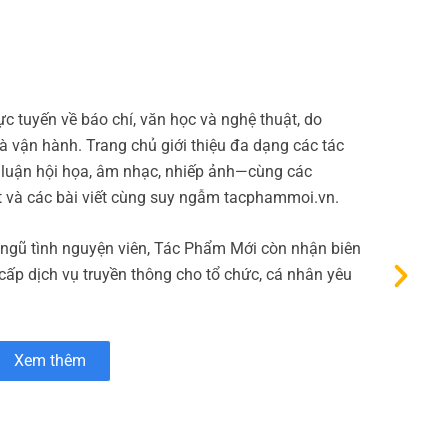
Bao 
c tuyến về báo chí, văn học và nghệ thuật, do
Micop
 vận hành. Trang chủ giới thiệu đa dạng các tác
thanh
 luận hội họa, âm nhạc, nhiếp ảnh—cùng các
phẩm 
t và các bài viết cùng suy ngẫm tacphammoi.vn.
Bên c
 ngũ tình nguyện viên, Tác Phẩm Mới còn nhận biên
 cấp dịch vụ truyền thông cho tổ chức, cá nhân yêu
Xem thêm