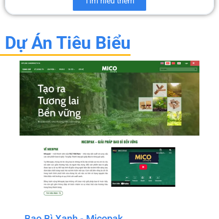
Tìm hiểu thêm
Dự Án Tiêu Biểu
Bao Bì Xanh - Micopak