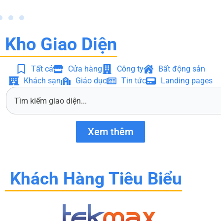
Kho Giao Diện
Tất cả
Cửa hàng
Công ty
Bất động sản
Khách sạn
Giáo dục
Tin tức
Landing pages
S
e
a
r
Xem thêm
c
h
Khách Hàng Tiêu Biểu