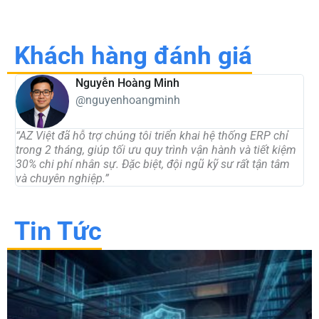
Khách hàng đánh giá
Nguyễn Hoàng Minh
@nguyenhoangminh
“AZ Việt đã hỗ trợ chúng tôi triển khai hệ thống ERP chỉ
“W
trong 2 tháng, giúp tối ưu quy trình vận hành và tiết kiệm
mà
30% chi phí nhân sự. Đặc biệt, đội ngũ kỹ sư rất tận tâm
gấ
và chuyên nghiệp.”
nh
Tin Tức