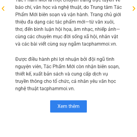
c
báo chí, văn học và nghệ thuật, do Trung tâm Tác
t
Phẩm Mới biên soạn và vận hành. Trang chủ giới
thiệu đa dạng các tác phẩm mới—từ văn xuôi,
thơ, đến bình luận hội họa, âm nhạc, nhiếp ảnh—
cùng các chuyên mục đời sống xã hội, nhân vật
và các bài viết cùng suy ngẫm tacphammoi.vn.
Được điều hành phi lợi nhuận bởi đội ngũ tình
nguyện viên, Tác Phẩm Mới còn nhận biên soạn,
thiết kế, xuất bản sách và cung cấp dịch vụ
truyền thông cho tổ chức, cá nhân yêu văn học
nghệ thuật tacphammoi.vn.
Xem thêm