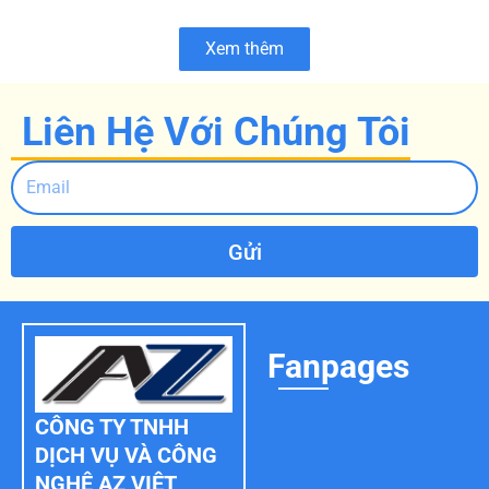
Xem thêm
Liên Hệ Với Chúng Tôi
Gửi
Fanpages
CÔNG TY TNHH
DỊCH VỤ VÀ CÔNG
NGHỆ AZ VIỆT