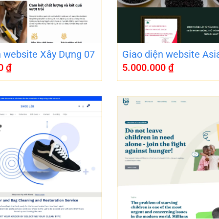
n website Xây Dựng 07
Giao diện website Asi
00
₫
5.000.000
₫