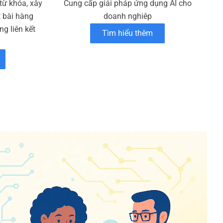
 từ khóa, xây
Cung cấp giải pháp ứng dụng AI cho
t bài hàng
doanh nghiêp
g liên kết
Tìm hiểu thêm