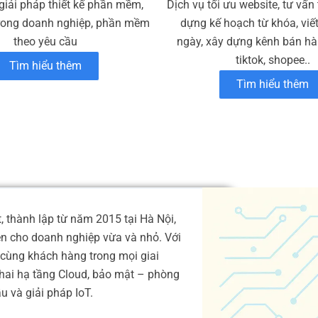
giải pháp thiết kế phần mềm,
Dịch vụ tối ưu website, tư vấn
rong doanh nghiệp, phần mềm
dựng kế hoạch từ khóa, viế
theo yêu cầu
ngày, xây dựng kênh bán hàn
tiktok, shopee..
Tìm hiểu thêm
Tìm hiểu thêm
 thành lập từ năm 2015 tại Hà Nội,
ện cho doanh nghiệp vừa và nhỏ. Với
cùng khách hàng trong mọi giai
 khai hạ tầng Cloud, bảo mật – phòng
 và giải pháp IoT.