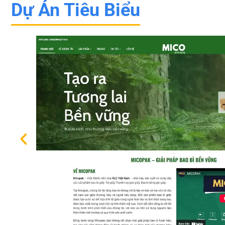
Dự Án Tiêu Biểu
ác
.
biên
yêu