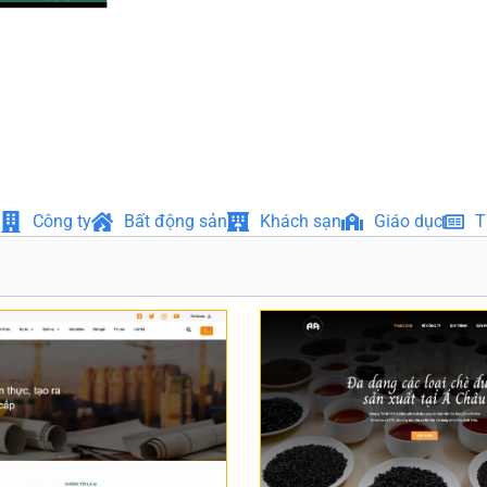
Công ty
Bất động sản
Khách sạn
Giáo dục
T