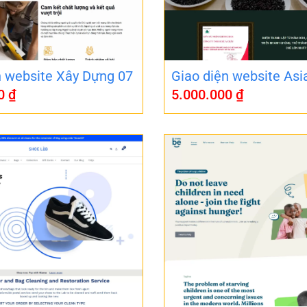
n website Xây Dựng 07
Giao diện website Asi
00
₫
5.000.000
₫