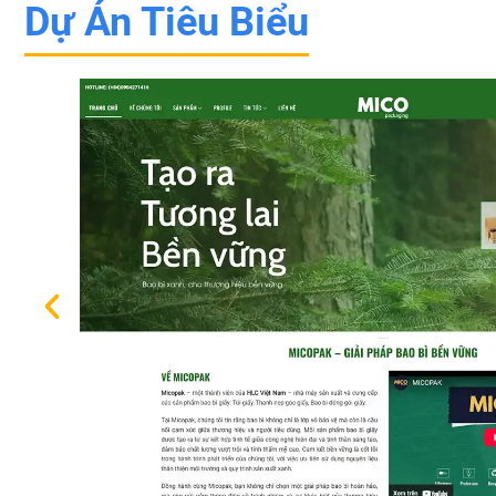
Dự Án Tiêu Biểu
ác
.
biên
yêu