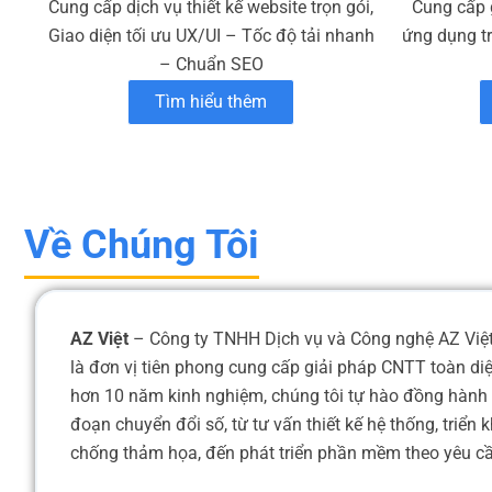
Cung cấp dịch vụ thiết kế website trọn gói,
Cung cấp 
Giao diện tối ưu UX/UI – Tốc độ tải nhanh
ứng dụng t
– Chuẩn SEO
Tìm hiểu thêm
Về Chúng Tôi
AZ Việt
– Công ty TNHH Dịch vụ và Công nghệ AZ Việt,
là đơn vị tiên phong cung cấp giải pháp CNTT toàn di
hơn 10 năm kinh nghiệm, chúng tôi tự hào đồng hành 
đoạn chuyển đổi số, từ tư vấn thiết kế hệ thống, triển
chống thảm họa, đến phát triển phần mềm theo yêu cầu