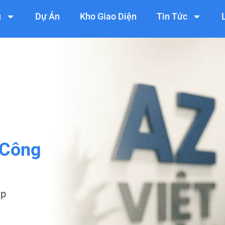
ụ
Dự Án
Kho Giao Diện
Tin Tức
 Công
ệp