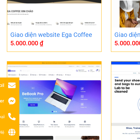
Giao diện website Ega Coffee
Giao diệ
5.000.000
₫
5.000.0
il
er
ại
Hệ