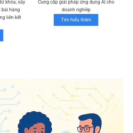
 từ khóa, xây
Cung cấp giải pháp ứng dụng AI cho
t bài hàng
doanh nghiêp
g liên kết
Tìm hiểu thêm