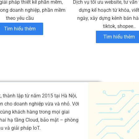
giải pháp thiết kế phần mềm,
Dịch vụ tối ưu website, tư vấn
rong doanh nghiệp, phần mềm
dựng kế hoạch từ khóa, viế
theo yêu cầu
ngày, xây dựng kênh bán hàn
tiktok, shopee..
Tìm hiểu thêm
Tìm hiểu thêm
 thành lập từ năm 2015 tại Hà Nội,
ện cho doanh nghiệp vừa và nhỏ. Với
cùng khách hàng trong mọi giai
 khai hạ tầng Cloud, bảo mật – phòng
 và giải pháp IoT.