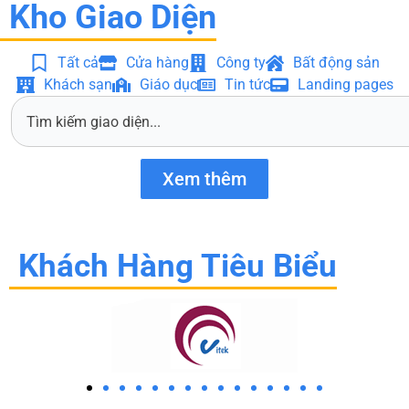
Kho Giao Diện
Tất cả
Cửa hàng
Công ty
Bất động sản
Khách sạn
Giáo dục
Tin tức
Landing pages
S
e
a
r
Xem thêm
c
h
Khách Hàng Tiêu Biểu