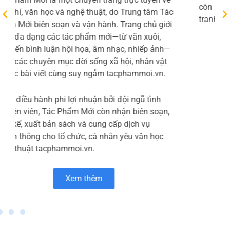
phần Micopak – thành viên của HLC Việt Nam –
chuyên cung cấp các giải pháp bao bì giấy bền
vững như túi giấy, thanh nẹp góc, bao bì đóng
gói và bao bì thương mại điện tử. Trang chủ “Về
Micopak” giới thiệu tôn chỉ kết hợp công nghệ
hiện đại với tinh thần sáng tạo để tạo ra sản
phẩm chất lượng cao, đồng thời ưu tiên sử dụng
nguyên liệu thân thiện với môi trường và quy
trình sản xuất xanh Micopak.
Bên cạnh danh mục sản phẩm đa dạng, Micopak
còn nhấn mạnh các ưu điểm như giá thành cạnh
tranh nhờ dây chuyền tự động
Xem thêm