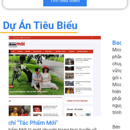
Tìm hiểu thêm
Dự Án Tiêu Biểu
Bao Bì Xanh - Micopak
Micopak.vn là website chính thức của Công ty Cổ