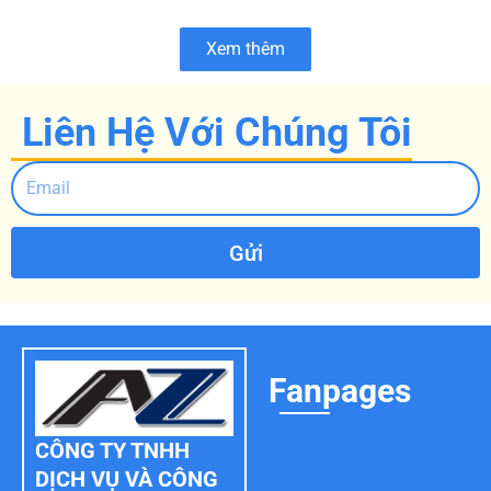
Xem thêm
Liên Hệ Với Chúng Tôi
Gửi
Fanpages
CÔNG TY TNHH
DỊCH VỤ VÀ CÔNG