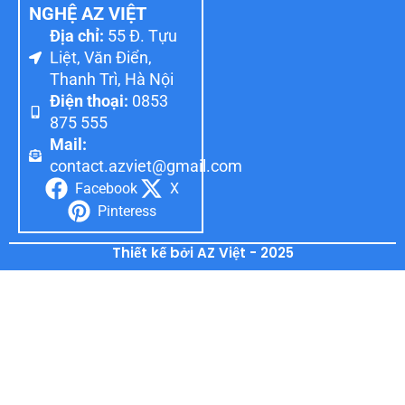
NGHỆ AZ VIỆT
Địa chỉ:
55 Đ. Tựu
Liệt, Văn Điển,
Thanh Trì, Hà Nội
Điện thoại:
0853
875 555
Mail:
contact.azviet@gmail.com
Facebook
X
Pinteress
Thiết kế bởi AZ Việt - 2025