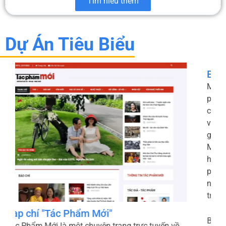
Tìm hiểu thêm
Dự Án Tiêu Biểu
Bao Bì Xanh - Micopak
Micopak.vn là website chính thức của Công ty Cổ
phần Micopak – thành viên của HLC Việt Nam –
chuyên cung cấp các giải pháp bao bì giấy bền
vững như túi giấy, thanh nẹp góc, bao bì đóng
gói và bao bì thương mại điện tử. Trang chủ “Về
Micopak” giới thiệu tôn chỉ kết hợp công nghệ
hiện đại với tinh thần sáng tạo để tạo ra sản
phẩm chất lượng cao, đồng thời ưu tiên sử dụng
nguyên liệu thân thiện với môi trường và quy
trình sản xuất xanh Micopak.
Bên cạnh danh mục sản phẩm đa dạng, Micopak