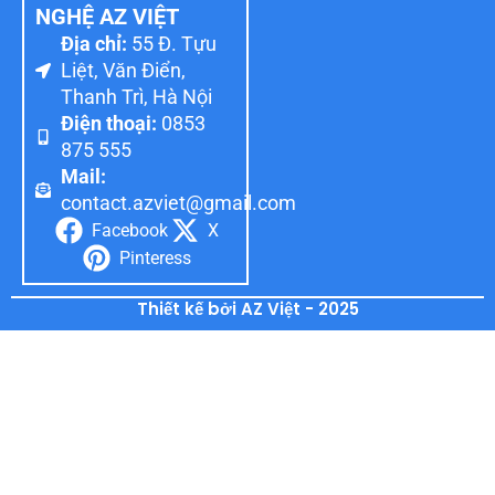
NGHỆ AZ VIỆT
Địa chỉ:
55 Đ. Tựu
Liệt, Văn Điển,
Thanh Trì, Hà Nội
Điện thoại:
0853
875 555
Mail:
contact.azviet@gmail.com
Facebook
X
Pinteress
Thiết kế bởi AZ Việt - 2025