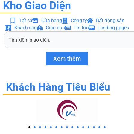
Kho Giao Diện
Tất cả
Cửa hàng
Công ty
Bất động sản
Khách sạn
Giáo dục
Tin tức
Landing pages
S
e
a
r
Xem thêm
c
h
Khách Hàng Tiêu Biểu