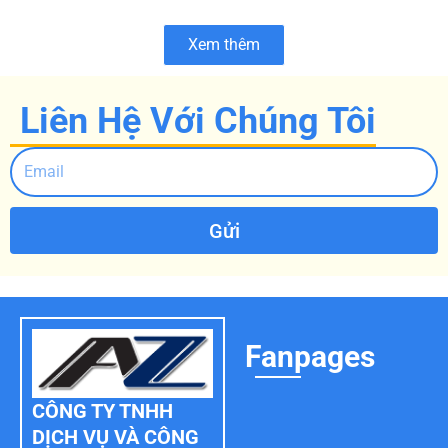
Xem thêm
Liên Hệ Với Chúng Tôi
Gửi
Fanpages
CÔNG TY TNHH
DỊCH VỤ VÀ CÔNG