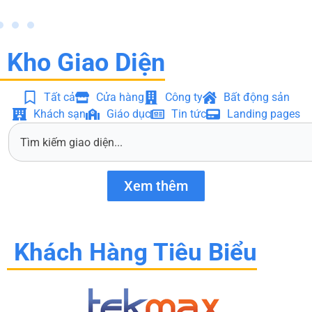
Kho Giao Diện
Tất cả
Cửa hàng
Công ty
Bất động sản
Khách sạn
Giáo dục
Tin tức
Landing pages
S
e
a
r
Xem thêm
c
h
Khách Hàng Tiêu Biểu