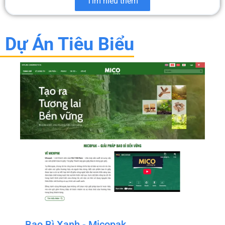
Tìm hiểu thêm
Dự Án Tiêu Biểu
Bao Bì Xanh - Micopak