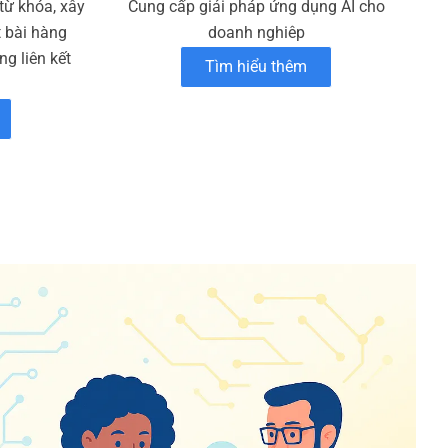
 từ khóa, xây
Cung cấp giải pháp ứng dụng AI cho
t bài hàng
doanh nghiêp
g liên kết
Tìm hiểu thêm