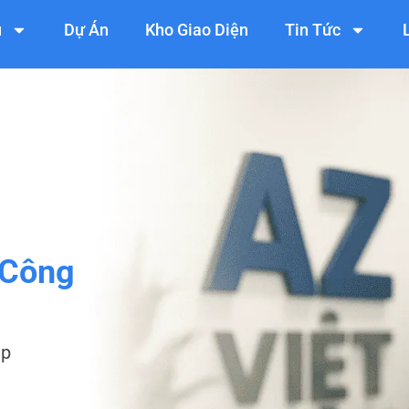
ụ
Dự Án
Kho Giao Diện
Tin Tức
 Công
ệp