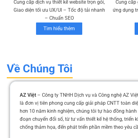
Cung cấp dịch vụ thiết kế website trọn gói,
Cung cấp 
Giao diện tối ưu UX/UI – Tốc độ tải nhanh
ứng dụng t
– Chuẩn SEO
Tìm hiểu thêm
Về Chúng Tôi
AZ Việt
– Công ty TNHH Dịch vụ và Công nghệ AZ Việt,
là đơn vị tiên phong cung cấp giải pháp CNTT toàn di
hơn 10 năm kinh nghiệm, chúng tôi tự hào đồng hành 
đoạn chuyển đổi số, từ tư vấn thiết kế hệ thống, triển
chống thảm họa, đến phát triển phần mềm theo yêu cầu