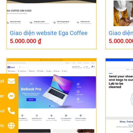
Giao diện website Ega Coffee
Giao diệ
5.000.000
₫
5.000.0
il
er
ại
Hệ