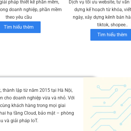
giải pháp thiết kế phần mềm,
Dịch vụ tối ưu website, tư vấn
rong doanh nghiệp, phần mềm
dựng kế hoạch từ khóa, viế
theo yêu cầu
ngày, xây dựng kênh bán hàn
tiktok, shopee..
Tìm hiểu thêm
Tìm hiểu thêm
 thành lập từ năm 2015 tại Hà Nội,
ện cho doanh nghiệp vừa và nhỏ. Với
cùng khách hàng trong mọi giai
 khai hạ tầng Cloud, bảo mật – phòng
 và giải pháp IoT.