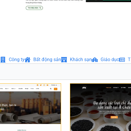
Công ty
Bất động sản
Khách sạn
Giáo dục
T