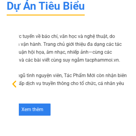
Dự Án Tiêu Biểu
ác
.
biên
yêu