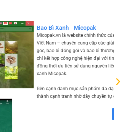
a Công ty Cổ phần Micopak – thành viên của HLC
pháp bao bì giấy bền vững như túi giấy, thanh nẹp
 mại điện tử. Trang chủ “Về Micopak” giới thiệu tôn
nh thần sáng tạo để tạo ra sản phẩm chất lượng cao,
 thân thiện với môi trường và quy trình sản xuất
g, Micopak còn nhấn mạnh các ưu điểm như giá
 động
Xem thêm