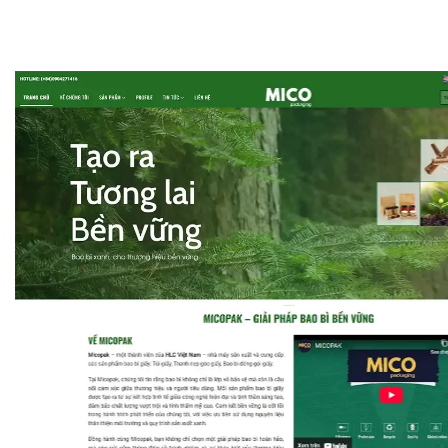
Bao Bì Xanh - Micopak
Micopak.vn là website chính thức củ
Việt Nam – chuyên cung cấp các giải 
góc, bao bì đóng gói và bao bì thương
chỉ kết hợp công nghệ hiện đại với ti
đồng thời ưu tiên sử dụng nguyên liệu
xanh Micopak.
Bên cạnh danh mục sản phẩm đa dạn
thành cạnh tranh nhờ dây chuyền tự