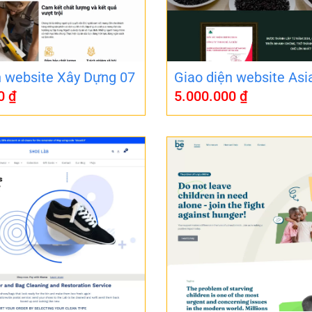
n website Xây Dựng 07
Giao diện website Asi
00
₫
5.000.000
₫